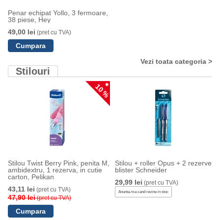
Penar echipat Yollo, 3 fermoare,
38 piese, Hey
49,00 lei
(pret cu TVA)
Vezi toata categoria >
Stilouri
10 %
Stilou Twist Berry Pink, penita M,
Stilou + roller Opus + 2 rezerve
ambidextru, 1 rezerva, in cutie
blister Schneider
carton, Pelikan
29,99 lei
(pret cu TVA)
43,11 lei
(pret cu TVA)
Anunta-ma cand revine in stoc
47,90 lei
(pret cu TVA)