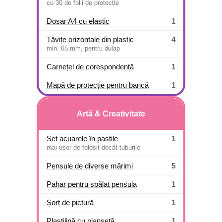
cu 30 de folii de protecție
Dosar A4 cu elastic
1
Tăvițe orizontale din plastic
4
min. 65 mm, pentru dulap
Carnețel de corespondență
1
Mapă de protecție pentru bancă
1
Artă & Creativitate
Set acuarele în pastile
1
mai ușor de folosit decât tuburile
Pensule de diverse mărimi
5
Pahar pentru spălat pensula
1
Șorț de pictură
1
Plastilină cu planșetă
1