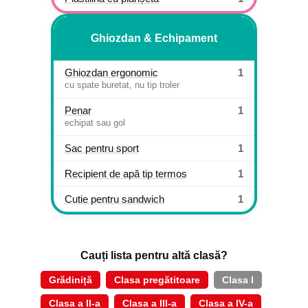
Ghiozdan & Echipament
Ghiozdan ergonomic
1
cu spate buretat, nu tip troler
Penar
1
echipat sau gol
Sac pentru sport
1
Recipient de apă tip termos
1
Cutie pentru sandwich
1
Cauți lista pentru altă clasă?
Grădiniță
Clasa pregătitoare
Clasa I
Clasa a II-a
Clasa a III-a
Clasa a IV-a