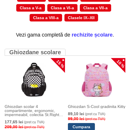
Clasa a V-a
Clasa a VI-a
Clasa a VII-a
Clasa a VIII-a
Clasele IX–XII
Vezi gama completă de
rechizite școlare
.
Ghiozdane scolare
15 %
10 %
Ghiozdan scolar 4
Ghiozdan S-Cool gradinita Kitty
compartimente, ergonomic,
89,10 lei
(pret cu TVA)
impermeabil, colectia St.Right
Sleepy Corgi
99,00 lei
(pret cu TVA)
177,65 lei
(pret cu TVA)
209,00 lei
(pret cu TVA)