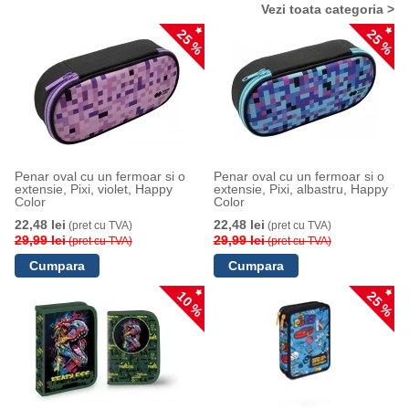
Vezi toata categoria >
25 %
25 %
Penar oval cu un fermoar si o
Penar oval cu un fermoar si o
extensie, Pixi, violet, Happy
extensie, Pixi, albastru, Happy
Color
Color
22,48 lei
22,48 lei
(pret cu TVA)
(pret cu TVA)
29,99 lei
29,99 lei
(pret cu TVA)
(pret cu TVA)
10 %
25 %