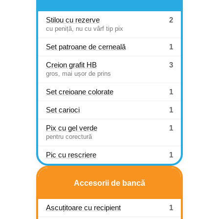
Stilou cu rezerve
2
cu peniță, nu cu vârf tip pix
Set patroane de cerneală
1
Creion grafit HB
3
gros, mai ușor de prins
Set creioane colorate
1
Set carioci
1
Pix cu gel verde
1
pentru corectură
Pic cu rescriere
1
Accesorii de bancă
Ascuțitoare cu recipient
1