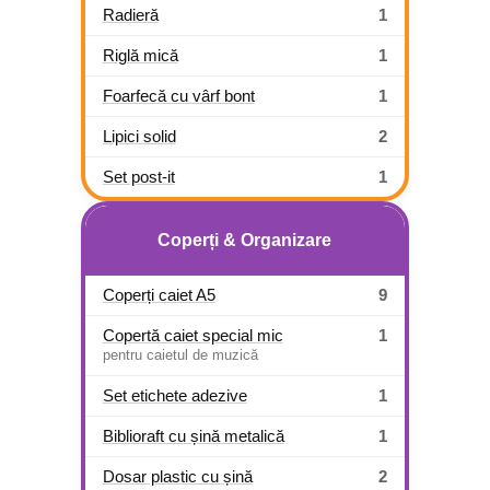
Radieră
1
Riglă mică
1
Foarfecă cu vârf bont
1
Lipici solid
2
Set post-it
1
Coperți & Organizare
Coperți caiet A5
9
Copertă caiet special mic
1
pentru caietul de muzică
Set etichete adezive
1
Biblioraft cu șină metalică
1
Dosar plastic cu șină
2