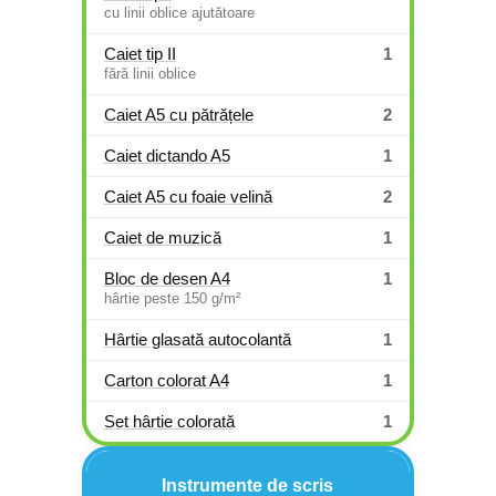
cu linii oblice ajutătoare
Caiet tip II
1
fără linii oblice
Caiet A5 cu pătrățele
2
Caiet dictando A5
1
Caiet A5 cu foaie velină
2
Caiet de muzică
1
Bloc de desen A4
1
hârtie peste 150 g/m²
Hârtie glasată autocolantă
1
Carton colorat A4
1
Set hârtie colorată
1
Instrumente de scris