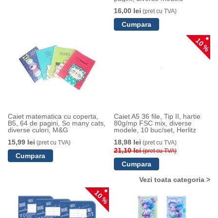
16,00 lei
(pret cu TVA)
10 %
Caiet matematica cu coperta,
Caiet A5 36 file, Tip II, hartie
B5, 64 de pagini, So many cats,
80g/mp FSC mix, diverse
diverse culori, M&G
modele, 10 buc/set, Herlitz
15,99 lei
18,98 lei
(pret cu TVA)
(pret cu TVA)
21,10 lei
(pret cu TVA)
Vezi toata categoria >
10 %