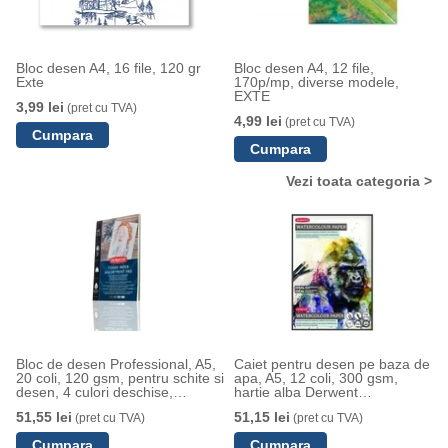
Bloc desen A4, 16 file, 120 gr
Bloc desen A4, 12 file,
Exte
170p/mp, diverse modele,
EXTE
3,99 lei
(pret cu TVA)
4,99 lei
(pret cu TVA)
Vezi toata categoria >
Bloc de desen Professional, A5,
Caiet pentru desen pe baza de
20 coli, 120 gsm, pentru schite si
apa, A5, 12 coli, 300 gsm,
desen, 4 culori deschise,
hartie alba Derwent
Derwent
Proffesional
51,55 lei
51,15 lei
(pret cu TVA)
(pret cu TVA)