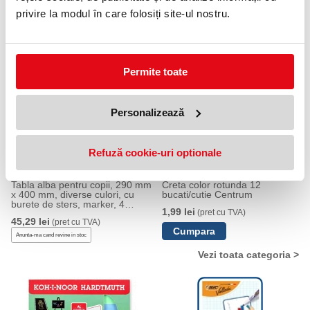
suport si accesorii S-Cool
Maped Barbie
privire la modul în care folosiți site-ul nostru.
160,00 lei
34,99 lei
(pret cu TVA)
(pret cu TVA)
201,82 lei
(pret cu TVA)
Permite toate
Personalizează
Refuză cookie-uri optionale
Tabla alba pentru copii, 290 mm
Creta color rotunda 12
x 400 mm, diverse culori, cu
bucati/cutie Centrum
burete de sters, marker, 4
1,99 lei
(pret cu TVA)
magneti si un zar pentru jocul
45,29 lei
(pret cu TVA)
Flight Chess, M&G
Anunta-ma cand revine in stoc
Vezi toata categoria >