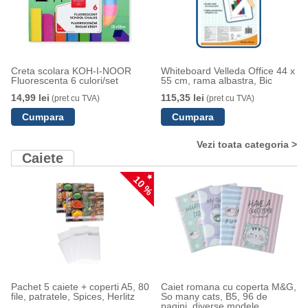
Creta scolara KOH-I-NOOR
Whiteboard Velleda Office 44 x
Fluorescenta 6 culori/set
55 cm, rama albastra, Bic
14,99 lei
115,35 lei
(pret cu TVA)
(pret cu TVA)
Vezi toata categoria >
Caiete
10 %
Pachet 5 caiete + coperti A5, 80
Caiet romana cu coperta M&G,
file, patratele, Spices, Herlitz
So many cats, B5, 96 de
pagini, diverse modele