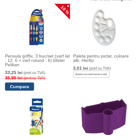
10 %
Pensula griffix, 3 buc/set (varf lat
Paleta pentru pictat, culoare
: 12; 6 + varf rotund : 6) blister
alb, Herlitz
Pelikan
3,01 lei
(pret cu TVA)
33,25 lei
(pret cu TVA)
Anunta-ma cand revine in stoc
36,95 lei
(pret cu TVA)