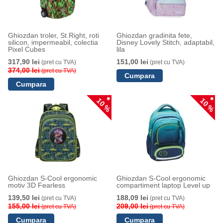
Ghiozdan troler, St.Right, roti
Ghiozdan gradinita fete,
silicon, impermeabil, colectia
Disney Lovely Stitch, adaptabil,
Pixel Cubes
lila
317,90 lei
151,00 lei
(pret cu TVA)
(pret cu TVA)
374,00 lei
(pret cu TVA)
10 %
10 %
Ghiozdan S-Cool ergonomic
Ghiozdan S-Cool ergonomic
motiv 3D Fearless
compartiment laptop Level up
139,50 lei
188,09 lei
(pret cu TVA)
(pret cu TVA)
155,00 lei
209,00 lei
(pret cu TVA)
(pret cu TVA)