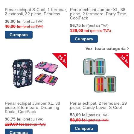
Penar echipat S-Cool, 1 fermoar,
Penar echipat Jumper XL, 38
2 extensii, 32 piese, Fearless
piese, 2 fermoare, Party Time,
CoolPack
36,00 lei
(pret cu TVA)
96,75 lei
(pret cu TVA)
40,00 lei
(pret cu TVA)
129,00 lei
(pret cu TVA)
Vezi toata categoria >
25 %
10 %
Penar echipat Jumper XL, 38
Penar echipat, 2 fermoare, 29
piese, 2 fermoare, Dreaming
piese, Candy Lover, S-Cool
Koala, CoolPack
53,09 lei
(pret cu TVA)
96,75 lei
(pret cu TVA)
58,99 lei
(pret cu TVA)
129,00 lei
(pret cu TVA)