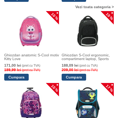
Vezi toata categoria >
10 %
10 %
Ghiozdan anatomic S-Cool motiv
Ghiozdan S-Cool ergonomic,
Kitty Love
compartiment laptop, Sports
171,00 lei
188,09 lei
(pret cu TVA)
(pret cu TVA)
189,99 lei
209,00 lei
(pret cu TVA)
(pret cu TVA)
10 %
17 %