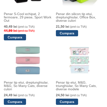
Penar S-Cool echipat, 2
Penar din silicon tip etui,
fermoare, 29 piese, Sport Work
dreptunghiular, Office Box,
Out
diverse culori
40,49 lei
21,50 lei
(pret cu TVA)
(pret cu TVA)
44,99 lei
(pret cu TVA)
Penar tip etui, dreptunghiular,
Penar tip etui, M&G,
M&G, So Many Cats, diverse
triunghiular, So Many Cats,
culori
diverse modele
24,49 lei
24,50 lei
(pret cu TVA)
(pret cu TVA)