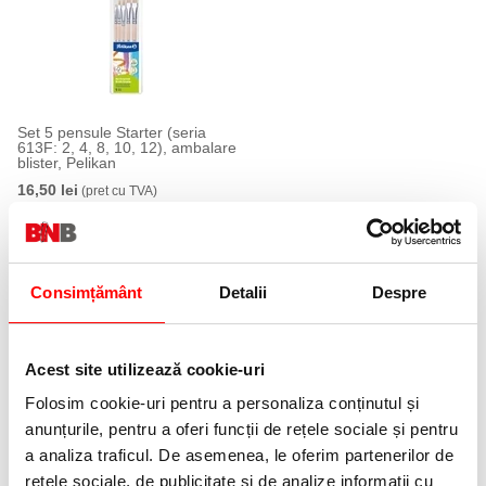
Set 5 pensule Starter (seria
613F: 2, 4, 8, 10, 12), ambalare
blister, Pelikan
16,50 lei
(pret cu TVA)
Vezi toata categoria >
Creta si table scolare
Consimțământ
Detalii
Despre
21 %
Acest site utilizează cookie-uri
Folosim cookie-uri pentru a personaliza conținutul și
anunțurile, pentru a oferi funcții de rețele sociale și pentru
a analiza traficul. De asemenea, le oferim partenerilor de
Tablita din plastic 2 in 1 cu
Tablita scriere cu accesorii
rețele sociale, de publicitate și de analize informații cu