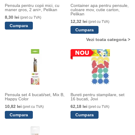
Pensula pentru copii mici, cu
Container apa pentru pensule,
maner gros, 2 ani+, Pelikan
culoare mov, cutie carton,
Pelikan
8,30 lei
(pret cu TVA)
12,32 lei
(pret cu TVA)
Vezi toata categoria >
Pensula set 4 bucati/set, Mix B,
Bureti pentru stampilare, set
Happy Color
16 bucati, Jovi
10,82 lei
62,18 lei
(pret cu TVA)
(pret cu TVA)