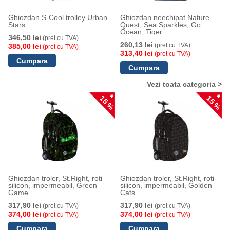
Ghiozdan S-Cool trolley Urban
Ghiozdan neechipat Nature
Stars
Quest, Sea Sparkles, Go
Ocean, Tiger
346,50 lei
(pret cu TVA)
260,13 lei
(pret cu TVA)
385,00 lei
(pret cu TVA)
313,40 lei
(pret cu TVA)
Vezi toata categoria >
15 %
15 %
Ghiozdan troler, St.Right, roti
Ghiozdan troler, St.Right, roti
silicon, impermeabil, Green
silicon, impermeabil, Golden
Game
Cats
317,90 lei
317,90 lei
(pret cu TVA)
(pret cu TVA)
374,00 lei
374,00 lei
(pret cu TVA)
(pret cu TVA)