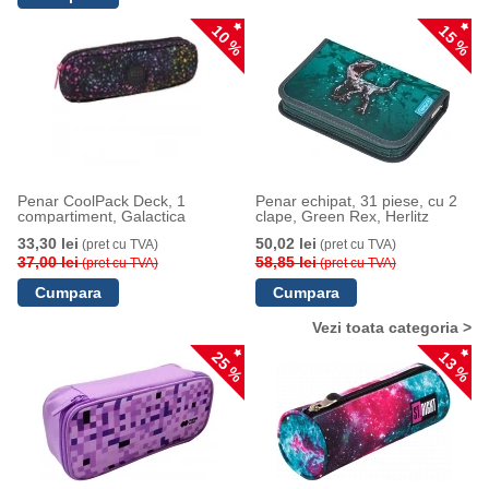
10 %
15 %
Penar CoolPack Deck, 1
Penar echipat, 31 piese, cu 2
compartiment, Galactica
clape, Green Rex, Herlitz
33,30 lei
50,02 lei
(pret cu TVA)
(pret cu TVA)
37,00 lei
58,85 lei
(pret cu TVA)
(pret cu TVA)
Vezi toata categoria >
25 %
13 %