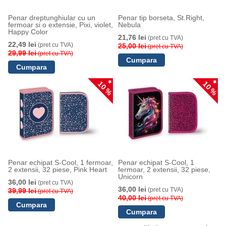
Penar dreptunghiular cu un
Penar tip borseta, St.Right,
fermoar si o extensie, Pixi, violet,
Nebula
Happy Color
21,76 lei
(pret cu TVA)
22,49 lei
(pret cu TVA)
25,00 lei
(pret cu TVA)
29,99 lei
(pret cu TVA)
10 %
10 %
Penar echipat S-Cool, 1 fermoar,
Penar echipat S-Cool, 1
2 extensii, 32 piese, Pink Heart
fermoar, 2 extensii, 32 piese,
Unicorn
36,00 lei
(pret cu TVA)
36,00 lei
(pret cu TVA)
39,99 lei
(pret cu TVA)
40,00 lei
(pret cu TVA)