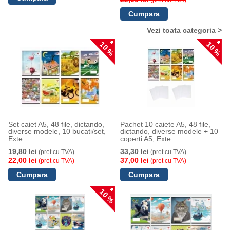
(pret cu TVA)
Vezi toata categoria >
10 %
10 %
Set caiet A5, 48 file, dictando,
Pachet 10 caiete A5, 48 file,
diverse modele, 10 bucati/set,
dictando, diverse modele + 10
Exte
coperti A5, Exte
19,80 lei
33,30 lei
(pret cu TVA)
(pret cu TVA)
22,00 lei
37,00 lei
(pret cu TVA)
(pret cu TVA)
10 %