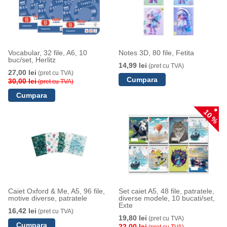
Vocabular, 32 file, A6, 10
Notes 3D, 80 file, Fetita
buc/set, Herlitz
14,99 lei
(pret cu TVA)
27,00 lei
(pret cu TVA)
30,00 lei
(pret cu TVA)
10 %
Caiet Oxford & Me, A5, 96 file,
Set caiet A5, 48 file, patratele,
motive diverse, patratele
diverse modele, 10 bucati/set,
Exte
16,42 lei
(pret cu TVA)
19,80 lei
(pret cu TVA)
22,00 lei