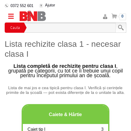
Ajutor
0372 552 601
Intra
Cos
0
in
cont
Cauta
Lista rechizite clasa 1 - necesar
clasa I
Lista completă de rechizite pentru clasa I
,
grupată pe categorii, cu tot ce îi trebuie unui copil
pentru începutul primului an de școală.
Lista de mai jos e cea tipică pentru clasa I. Verifică și cerințele
primite de la școală — pot exista diferențe de la o unitate la alta.
Caiete & Hârtie
Caiet tip I
3