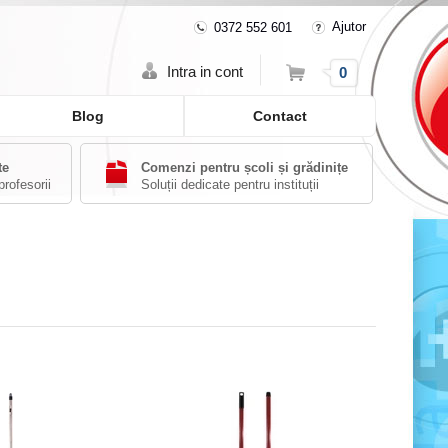
Ajutor
0372 552 601
Cos
Intra in cont
0
Blog
Contact
te
Comenzi pentru școli și grădinițe
profesorii
Soluții dedicate pentru instituții