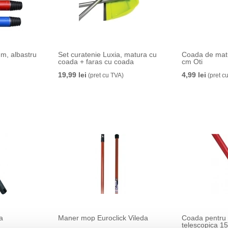
m, albastru
Set curatenie Luxia, matura cu
Coada de matu
coada + faras cu coada
cm Oti
19,99 lei
4,99 lei
(pret cu TVA)
(pret c
a
Maner mop Euroclick Vileda
Coada pentru
telescopica 1