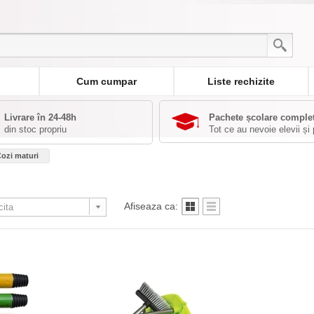
Cum cumpar
Liste rechizite
Livrare în 24-48h
Pachete școlare comple
din stoc propriu
Tot ce au nevoie elevii și 
ozi maturi
Afiseaza ca: