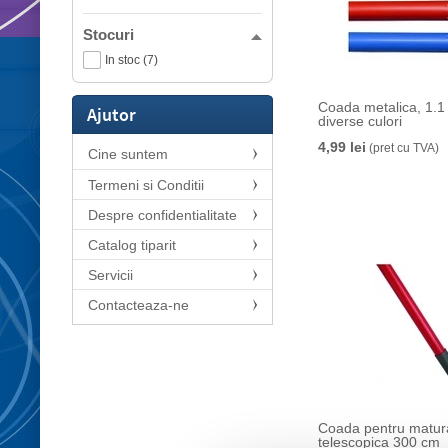
Stocuri
In stoc (7)
Coada metalica, 1.1 
Ajutor
diverse culori
4,99 lei
(pret cu TVA)
Cine suntem
Termeni si Conditii
Despre confidentialitate
Catalog tiparit
Servicii
Contacteaza-ne
Coada pentru matur
telescopica 300 cm