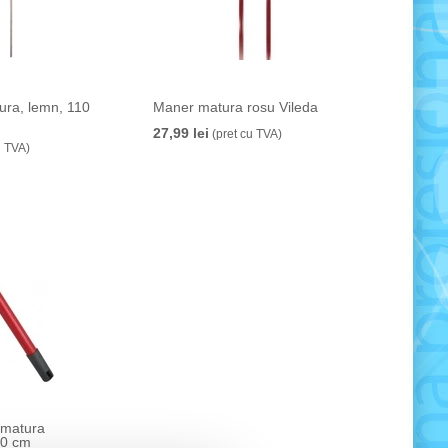
ra, lemn, 110
Maner matura rosu Vileda
27,99 lei
(pret cu TVA)
u TVA)
 matura
50 cm