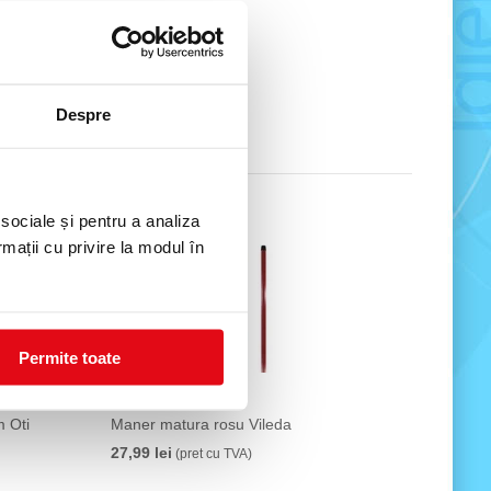
u TVA)
Despre
 sociale și pentru a analiza
rmații cu privire la modul în
Permite toate
 Oti
Maner matura rosu Vileda
27,99 lei
(pret cu TVA)