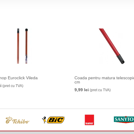
op Euroclick Vileda
Coada pentru matura telescopi
cm
i
(pret cu TVA)
9,99 lei
(pret cu TVA)