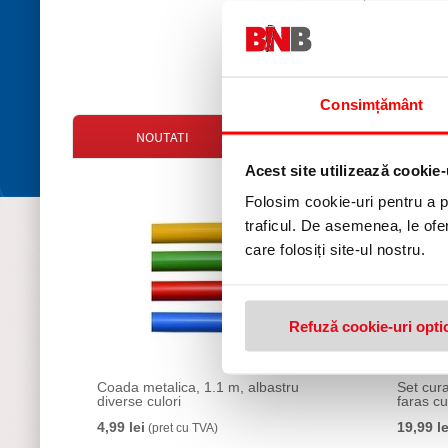
24,95 lei
(pret cu TVA)
Consimțământ
NOUTATI
OFERTE
Acest site utilizează cookie-
Folosim cookie-uri pentru a pe
traficul. De asemenea, le ofer
care folosiți site-ul nostru.
Refuză cookie-uri opti
Coada metalica, 1.1 m, albastru
Set cur
diverse culori
faras c
4,99 lei
19,99 le
(pret cu TVA)