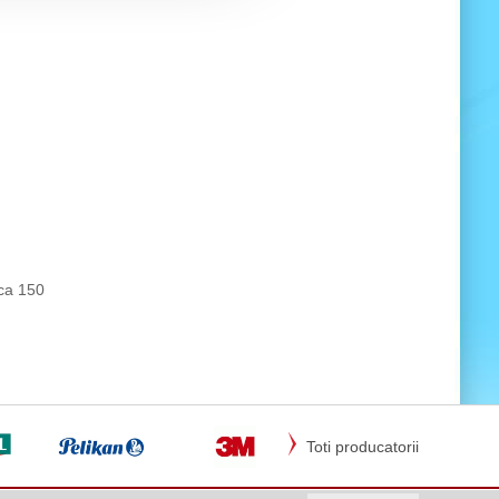
ca 150
Toti producatorii