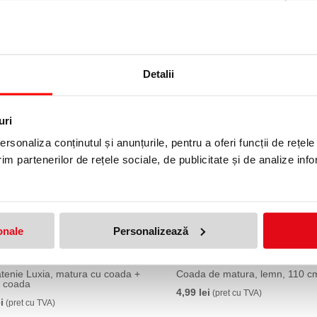
24,99 lei
(pret cu TVA)
9,99 lei
(pret c
Detalii
uri
rsonaliza conținutul și anunțurile, pentru a oferi funcții de rețele
im partenerilor de rețele sociale, de publicitate și de analize info
onale
Personalizează
atenie Luxia, matura cu coada +
Coada de matura, lemn, 110 cm
u coada
4,99 lei
(pret cu TVA)
i
(pret cu TVA)