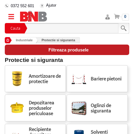
Ajutor
0372 552 601
Intra
Cos
0
in
cont
Cauta
Industriale
Protectie si siguranta
Filtreaza produsele
Protectie si siguranta
Amortizoare de
Bariere pietoni
protectie
Depozitarea
Oglinzi de
produselor
siguranta
periculoase
Recipiente
Solventi