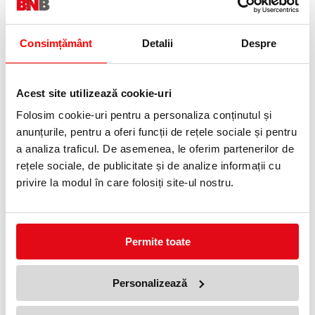
Consimțământ
Detalii
Despre
Acest site utilizează cookie-uri
Baza patrata CV 4000
Profil de protectie patrat
Ampere, lungime 500 cm
57,16 lei
Folosim cookie-uri pentru a personaliza conținutul și
(pret cu TVA)
1178,14 lei
(pret cu TVA)
anunțurile, pentru a oferi funcții de rețele sociale și pentru
a analiza traficul. De asemenea, le oferim partenerilor de
rețele sociale, de publicitate și de analize informații cu
privire la modul în care folosiți site-ul nostru.
Permite toate
Suport protectie stalpi Manutan,
Suport protectie stalpi
Personalizează
diametru 61 cm
Manutan, diametru 35 cm
1080,97 lei
643,37 lei
(pret cu TVA)
(pret cu TVA)