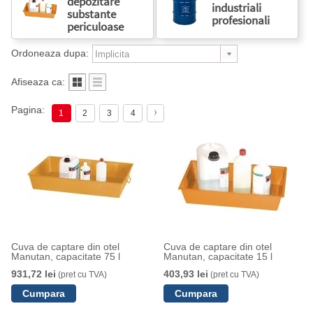
depozitare
industriali
substante
profesionali
periculoase
Ordoneaza dupa:
Afiseaza ca:
Pagina:
1
2
3
4
Cuva de captare din otel
Cuva de captare din otel
Manutan, capacitate 75 l
Manutan, capacitate 15 l
931,72 lei
403,93 lei
(pret cu TVA)
(pret cu TVA)