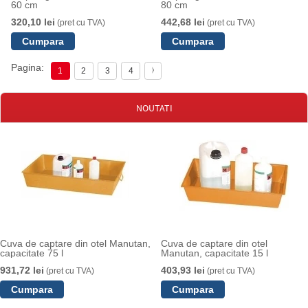
60 cm
80 cm
320,10 lei
442,68 lei
(pret cu TVA)
(pret cu TVA)
Pagina:
1
2
3
4
NOUTATI
Cuva de captare din otel Manutan,
Cuva de captare din otel
capacitate 75 l
Manutan, capacitate 15 l
931,72 lei
403,93 lei
(pret cu TVA)
(pret cu TVA)