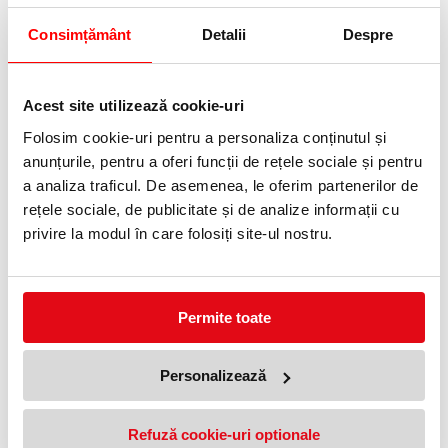
12 %
12 %
Consimțământ
Detalii
Despre
Acest site utilizează cookie-uri
Folosim cookie-uri pentru a personaliza conținutul și
anunțurile, pentru a oferi funcții de rețele sociale și pentru
Saboti de lucru autoclavabili
Saboti de lucru autoclavabili
a analiza traficul. De asemenea, le oferim partenerilor de
Clog Evo, fuchsia, Scholl
Clog Evo, negru, Scholl
rețele sociale, de publicitate și de analize informații cu
270,00 lei
270,00 lei
(pret cu TVA)
(pret cu TVA)
306,00 lei
306,00 lei
privire la modul în care folosiți site-ul nostru.
(pret cu TVA)
(pret cu TVA)
12 %
12 %
Permite toate
Personalizează
Refuză cookie-uri optionale