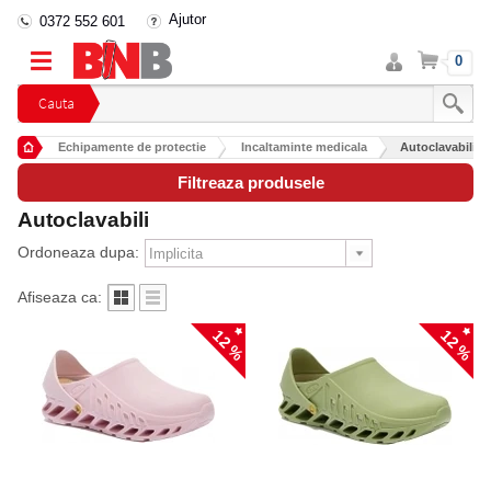
Ajutor
0372 552 601
Intra
Cos
0
in
cont
Cauta
Echipamente de protectie
Incaltaminte medicala
Autoclavabili
Filtreaza produsele
Autoclavabili
Ordoneaza dupa:
Afiseaza ca:
12 %
12 %