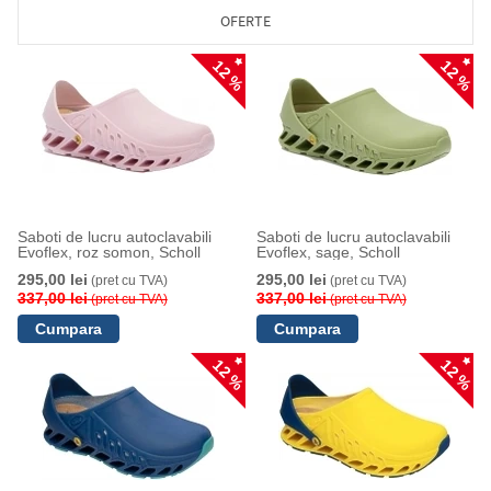
OFERTE
12 %
12 %
Saboti de lucru autoclavabili
Saboti de lucru autoclavabili
Evoflex, roz somon, Scholl
Evoflex, sage, Scholl
295,00 lei
295,00 lei
(pret cu TVA)
(pret cu TVA)
337,00 lei
337,00 lei
(pret cu TVA)
(pret cu TVA)
12 %
12 %