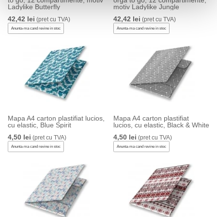
to go, 12 compartimente, motiv
orga to go, 12 compartimente,
Ladylike Butterfly
motiv Ladylike Jungle
42,42 lei
42,42 lei
(pret cu TVA)
(pret cu TVA)
Anunta-ma cand revine in stoc
Anunta-ma cand revine in stoc
Mapa A4 carton plastifiat lucios,
Mapa A4 carton plastifiat
cu elastic, Blue Spirit
lucios, cu elastic, Black & White
4,50 lei
4,50 lei
(pret cu TVA)
(pret cu TVA)
Anunta-ma cand revine in stoc
Anunta-ma cand revine in stoc