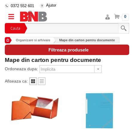
Ajutor
0372 552 601
Intra
Cos
0
in
cont
Cauta
Organizare si arhivare
Mape din carton pentru documente
Filtreaza produsele
Mape din carton pentru documente
Ordoneaza dupa:
Afiseaza ca: