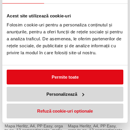
Acest site utilizează cookie-uri
Folosim cookie-uri pentru a personaliza conținutul și
anunțurile, pentru a oferi funcții de rețele sociale și pentru
a analiza traficul. De asemenea, le oferim partenerilor de
rețele sociale, de publicitate și de analize informații cu
privire la modul în care folosiți site-ul nostru.
Dosar mapa Oxford TopFile, A4,
Dosar mapa Oxford TopFile,
carton, verde, 200 file
A4, carton, rosu, 200 file
6,90 lei
6,90 lei
(pret cu TVA)
(pret cu TVA)
Anunta-ma cand revine in stoc
Anunta-ma cand revine in stoc
Permite toate
Personalizează
Refuză cookie-uri optionale
Mapa Herlitz, A4, PP Easy, orga
Mapa Herlitz, A4, PP Easy,