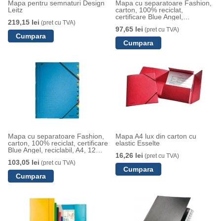
Mapa pentru semnaturi Design
Mapa cu separatoare Fashion,
Leitz
carton, 100% reciclat,
certificare Blue Angel,
219,15 lei
(pret cu TVA)
reciclabil, A4, 7 separatoare,
97,65 lei
(pret cu TVA)
albastru, Leitz
Mapa cu separatoare Fashion,
Mapa A4 lux din carton cu
carton, 100% reciclat, certificare
elastic Esselte
Blue Angel, reciclabil, A4, 12
16,26 lei
(pret cu TVA)
separatoare, albastru, Leitz
103,05 lei
(pret cu TVA)