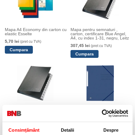
Mapa A4 Economy din carton cu
Mapa pentru semnaturi ,
elastic Esselte
carton, certificare Blue Angel,
A4, cu index 1-31, negru, Leitz
5,70 lei
(pret cu TVA)
307,45 lei
(pret cu TVA)
Mapa pentru semnaturi , carton,
Dosar mapa Oxford TopFile,
certificare Blue Angel, A4, cu
A4, carton, albastru inchis, 200
index A-Z, negru, Leitz
file
337,75 lei
6,90 lei
(pret cu TVA)
(pret cu TVA)
Consimțământ
Detalii
Despre
Anunta-ma cand revine in stoc