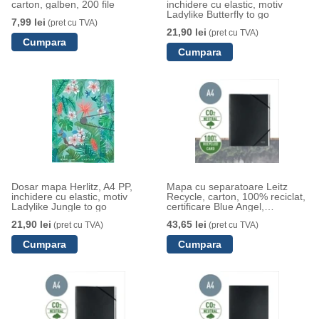
carton, galben, 200 file
inchidere cu elastic, motiv
Ladylike Butterfly to go
7,99 lei
(pret cu TVA)
21,90 lei
(pret cu TVA)
Dosar mapa Herlitz, A4 PP,
Mapa cu separatoare Leitz
inchidere cu elastic, motiv
Recycle, carton, 100% reciclat,
Ladylike Jungle to go
certificare Blue Angel,
reciclabil, A4, 6 separatoare,
21,90 lei
43,65 lei
(pret cu TVA)
(pret cu TVA)
negru