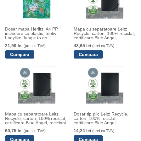
Dosar mapa Herlitz, A4 PP,
Mapa cu separatoare Leitz
inchidere cu elastic, motiv
Recycle, carton, 100% reciclat,
Ladylike Jungle to go
certificare Blue Angel,
reciclabil, A4, 6 separatoare,
21,90 lei
43,65 lei
(pret cu TVA)
(pret cu TVA)
negru
Mapa cu separatoare Leitz
Dosar tip plic Leitz Recycle,
Recycle, carton, 100% reciclat,
carton, 100% reciclat,
certificare Blue Angel, reciclabil,
certificare Blue Angel,
A4, 12 separatoare, negru
reciclabil, A4, 250 coli, negru
60,75 lei
14,24 lei
(pret cu TVA)
(pret cu TVA)