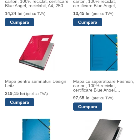
carton, 100% reciclat, certificare
carton, 100% reciclat,
Blue Angel, reciclabil, A4, 250
certificare Blue Angel,
coli, negru
reciclabil, A4, 250 coli, negru
14,24 lei
13,45 lei
(pret cu TVA)
(pret cu TVA)
Mapa pentru semnaturi Design
Mapa cu separatoare Fashion,
Leitz
carton, 100% reciclat,
certificare Blue Angel,
219,15 lei
(pret cu TVA)
reciclabil, A4, 7 separatoare,
97,65 lei
(pret cu TVA)
albastru, Leitz