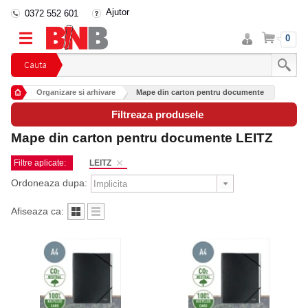
Ajutor
0372 552 601
Intra
Cos
0
in
cont
Cauta
Organizare si arhivare
Mape din carton pentru documente
Filtreaza produsele
Mape din carton pentru documente LEITZ
Filtre aplicate:
LEITZ
Ordoneaza dupa:
Afiseaza ca: