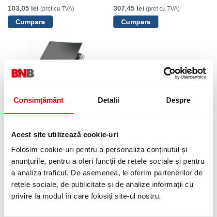
separatoare, albastru, Leitz
103,05 lei
307,45 lei
(pret cu TVA)
(pret cu TVA)
Consimțământ
Detalii
Despre
Mapa pentru semnaturi , carton,
certificare Blue Angel, A4, cu
index A-Z, negru, Leitz
Acest site utilizează cookie-uri
337,75 lei
(pret cu TVA)
Folosim cookie-uri pentru a personaliza conținutul și
anunțurile, pentru a oferi funcții de rețele sociale și pentru
a analiza traficul. De asemenea, le oferim partenerilor de
NOUTATI
rețele sociale, de publicitate și de analize informații cu
privire la modul în care folosiți site-ul nostru.
OFERTE