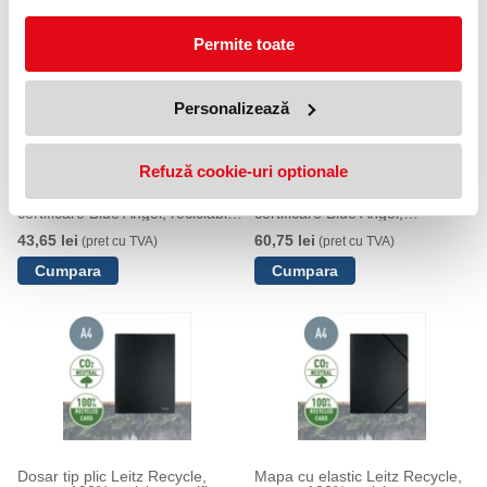
Permite toate
Personalizează
Refuză cookie-uri optionale
Mapa cu separatoare Leitz
Mapa cu separatoare Leitz
Recycle, carton, 100% reciclat,
Recycle, carton, 100% reciclat,
certificare Blue Angel, reciclabil,
certificare Blue Angel,
A4, 6 separatoare, negru
reciclabil, A4, 12 separatoare,
43,65 lei
60,75 lei
(pret cu TVA)
(pret cu TVA)
negru
Dosar tip plic Leitz Recycle,
Mapa cu elastic Leitz Recycle,