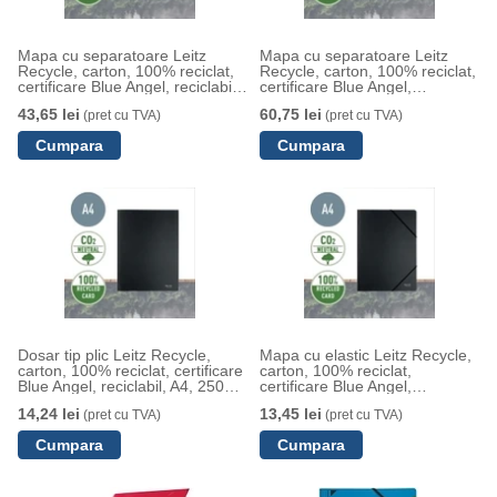
Mapa cu separatoare Leitz
Mapa cu separatoare Leitz
Recycle, carton, 100% reciclat,
Recycle, carton, 100% reciclat,
certificare Blue Angel, reciclabil,
certificare Blue Angel,
A4, 6 separatoare, negru
reciclabil, A4, 12 separatoare,
43,65 lei
60,75 lei
(pret cu TVA)
(pret cu TVA)
negru
Dosar tip plic Leitz Recycle,
Mapa cu elastic Leitz Recycle,
carton, 100% reciclat, certificare
carton, 100% reciclat,
Blue Angel, reciclabil, A4, 250
certificare Blue Angel,
coli, negru
reciclabil, A4, 250 coli, negru
14,24 lei
13,45 lei
(pret cu TVA)
(pret cu TVA)