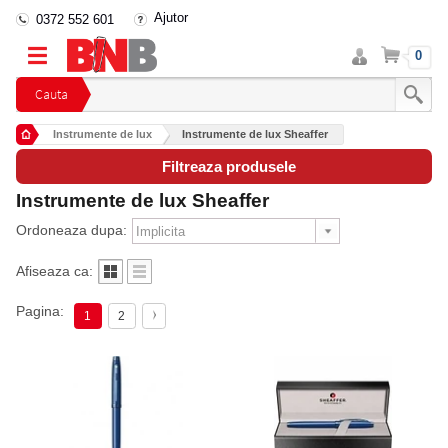
Ajutor
0372 552 601
Intra
Cos
0
in
cont
Cauta
Instrumente de lux
Instrumente de lux Sheaffer
Filtreaza produsele
Instrumente de lux Sheaffer
Ordoneaza dupa:
Afiseaza ca:
Pagina:
1
2