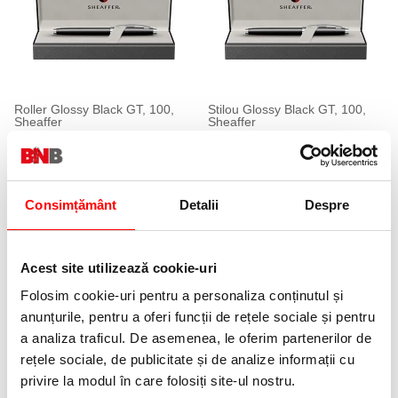
Roller Glossy Black GT, 100,
Stilou Glossy Black GT, 100,
Sheaffer
Sheaffer
130,00 lei
170,00 lei
(pret cu TVA)
(pret cu TVA)
Consimțământ
Detalii
Despre
Acest site utilizează cookie-uri
Folosim cookie-uri pentru a personaliza conținutul și
anunțurile, pentru a oferi funcții de rețele sociale și pentru
Pix Medalist GT, 300, Sheaffer
Roller Medalist GT, 300,
a analiza traficul. De asemenea, le oferim partenerilor de
Sheaffer
180,00 lei
rețele sociale, de publicitate și de analize informații cu
(pret cu TVA)
190,00 lei
(pret cu TVA)
privire la modul în care folosiți site-ul nostru.