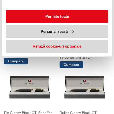
Permite toate
Personalizează
Refuză cookie-uri optionale
Stilou Medalist GT, 300, Sheaffer
Stilou Neon Blue NT, VFM,
Sheaffer
260,00 lei
(pret cu TVA)
85,00 lei
(pret cu TVA)
Pix Glossy Black GT, Sheaffer
Roller Glossy Black GT,