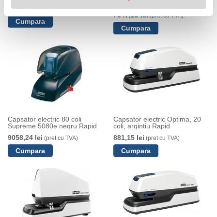
Rapid
22588,25 lei
(pret cu TVA)
7547,15 lei
(pret cu TVA)
Capsator electric 80 coli
Capsator electric Optima, 20
Supreme 5080e negru Rapid
coli, argintiu Rapid
9058,24 lei
881,15 lei
(pret cu TVA)
(pret cu TVA)