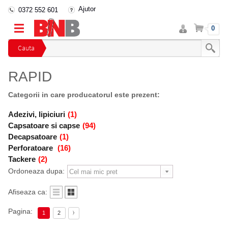
Ajutor
0372 552 601
Intra
Cos
0
in
cont
Cauta
RAPID
Categorii in care producatorul este prezent:
Adezivi, lipiciuri
(1)
Capsatoare si capse
(94)
Decapsatoare
(1)
Perforatoare
(16)
Tackere
(2)
Ordoneaza dupa:
Afiseaza ca:
Pagina:
1
2