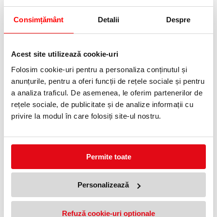
Consimțământ
Detalii
Despre
Acest site utilizează cookie-uri
Folosim cookie-uri pentru a personaliza conținutul și
anunțurile, pentru a oferi funcții de rețele sociale și pentru
Capsator electric 50 coli Classic
Capsator electric 50 coli
105E Rapid
Classic 106E Rapid
a analiza traficul. De asemenea, le oferim partenerilor de
9819,25 lei
12841,05 lei
(pret cu TVA)
(pret cu TVA)
rețele sociale, de publicitate și de analize informații cu
privire la modul în care folosiți site-ul nostru.
Permite toate
Personalizează
Capsator electric 50 coli Classic
Capsator electric 50 coli
Refuză cookie-uri optionale
106E Twin Rig Rapid
Supreme 5050e alb-negru