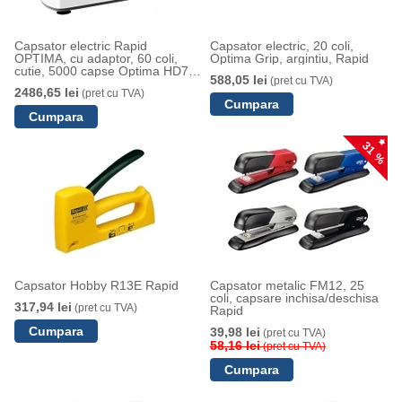
Capsator electric Rapid
Capsator electric, 20 coli,
OPTIMA, cu adaptor, 60 coli,
Optima Grip, argintiu, Rapid
cutie, 5000 capse Optima HD70
588,05 lei
(pret cu TVA)
incluse, argintiu
2486,65 lei
(pret cu TVA)
31 %
Capsator Hobby R13E Rapid
Capsator metalic FM12, 25
coli, capsare inchisa/deschisa
317,94 lei
(pret cu TVA)
Rapid
39,98 lei
(pret cu TVA)
58,16 lei
(pret cu TVA)