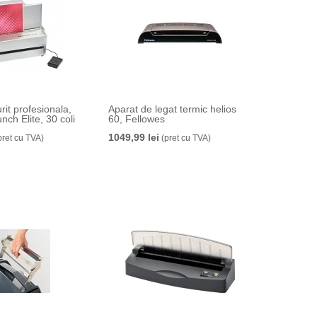
it profesionala,
Aparat de legat termic helios
h Elite, 30 coli
60, Fellowes
1049,99 lei
pret cu TVA)
(pret cu TVA)