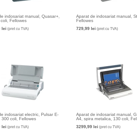
de indosariat manual, Quasar+,
Aparat de indosariat manual, St
coli, Fellowes
Fellowes
 lei
729,99 lei
(pret cu TVA)
(pret cu TVA)
e indosariat electric, Pulsar E-
Aparat de indosariat manual, G
 300 coli, Fellowes
A4, spira metalica, 130 coli, Fe
 lei
3299,99 lei
(pret cu TVA)
(pret cu TVA)