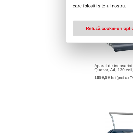
care folosiți site-ul nostru.
Refuză cookie-uri opti
Aparat de indosaria
Quasar, A4, 1
1699,99 lei
(pret cu T