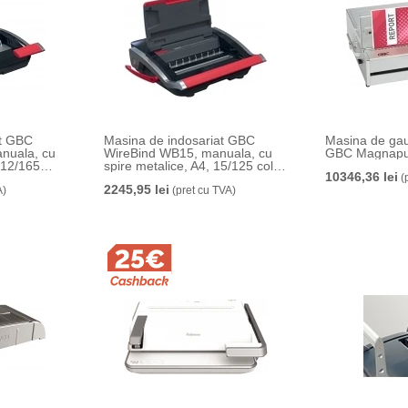
at GBC
Masina de indosariat GBC
Masina de gaur
nuala, cu
WireBind WB15, manuala, cu
GBC Magnapunc
, 12/165
spire metalice, A4, 15/125 coli,
10346,36 lei
negru-argintiu
(
2245,95 lei
A)
(pret cu TVA)