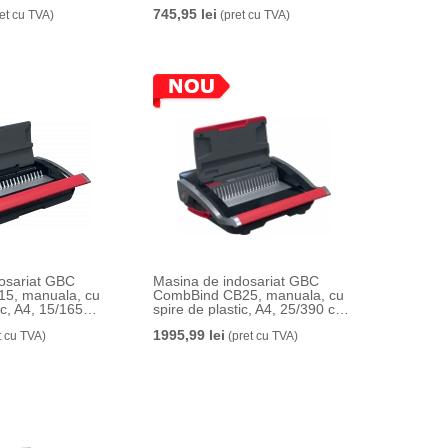
745,95 lei
et cu TVA)
(pret cu TVA)
osariat GBC
Masina de indosariat GBC
5, manuala, cu
CombBind CB25, manuala, cu
ic, A4, 15/165
spire de plastic, A4, 25/390 coli,
intiu
negru-argintiu
1995,99 lei
t cu TVA)
(pret cu TVA)