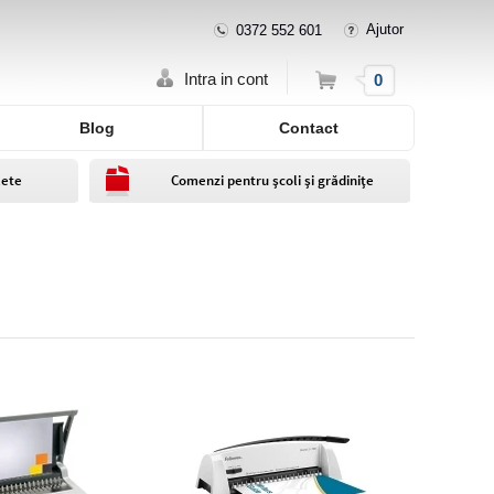
Ajutor
0372 552 601
Cos
Intra in cont
0
Blog
Contact
lete
Comenzi pentru școli și grădinițe