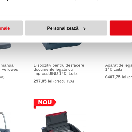
onale
Personalizează
t manual,
Dispozitiv pentru desfacere
Aparat de leg
30 coli, Fellowes
documente legate cu
140 Leitz
impressBIND 140, Leitz
6407,75 lei
VA)
(pr
297,05 lei
(pret cu TVA)