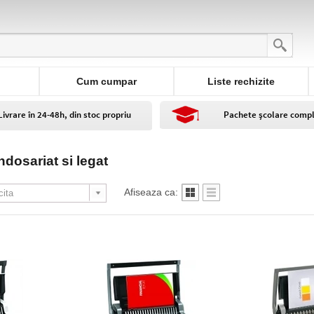
Cum cumpar
Liste rechizite
Livrare în 24-48h, din stoc propriu
Pachete școlare comp
ndosariat si legat
Afiseaza ca: