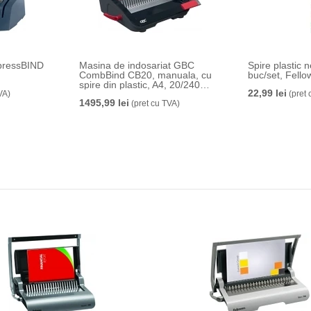
mpressBIND
Masina de indosariat GBC
Spire plastic
CombBind CB20, manuala, cu
buc/set, Fell
spire din plastic, A4, 20/240
22,99 lei
VA)
coli, negru-argintiu
(pret 
1495,99 lei
(pret cu TVA)