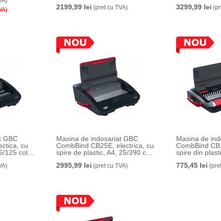
VA)
2199,99 lei
3299,99 lei
(pret cu TVA)
(pr
VA)
at GBC
Masina de indosariat GBC
Masina de ind
ctica, cu
CombBind CB25E, electrica, cu
CombBind CB1
5/125 coli,
spire de plastic, A4, 25/390 coli,
spire din plast
negru-argintiu
coli, negru-arg
2995,99 lei
775,45 lei
VA)
(pret cu TVA)
(pre