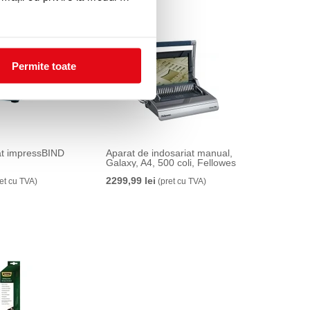
Permite toate
at impressBIND
Aparat de indosariat manual,
Galaxy, A4, 500 coli, Fellowes
2299,99 lei
et cu TVA)
(pret cu TVA)