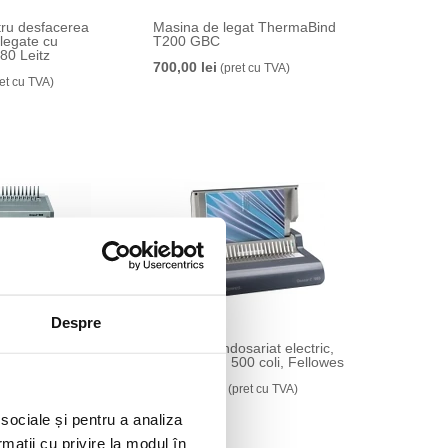
tru desfacerea
Masina de legat ThermaBind
legate cu
T200 GBC
80 Leitz
700,00 lei
(pret cu TVA)
et cu TVA)
Despre
ariat electric,
Aparat de indosariat electric,
 coli, Fellowes
Quasar, A4, 500 coli, Fellowes
2499,99 lei
et cu TVA)
(pret cu TVA)
 sociale și pentru a analiza
rmații cu privire la modul în