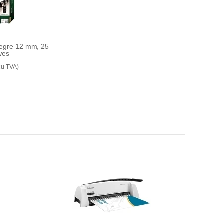
 negre 12 mm, 25
owes
cu TVA)