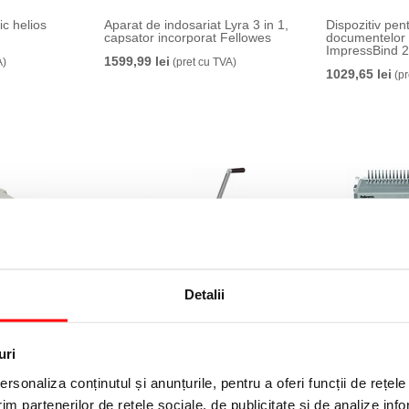
ic helios
Aparat de indosariat Lyra 3 in 1,
Dispozitiv pen
capsator incorporat Fellowes
documentelor 
ImpressBind 2
1599,99 lei
A)
(pret cu TVA)
1029,65 lei
(pr
Detalii
electric,
Aparat de indosariat manual,
Aparat de indos
talica, 130
Orion, A4, 500 coli, Fellowes
Orion, A4, 500
uri
2999,99 lei
5799,99 lei
(pret cu TVA)
(pr
VA)
rsonaliza conținutul și anunțurile, pentru a oferi funcții de rețele
im partenerilor de rețele sociale, de publicitate și de analize info