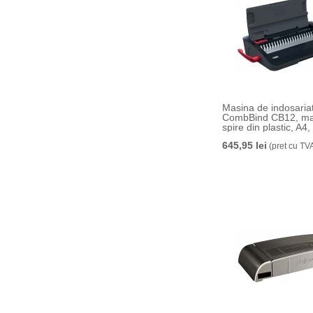
Masina de indosari
CombBind CB12, ma
spire din plastic, A4
coli, negru-argintiu
645,95 lei
(pret cu TV