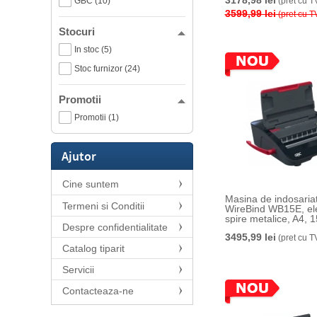
3178,98 lei
GBC (10)
(pret cu T
3599,99 lei
(pret cu T
Stocuri
In stoc (5)
Stoc furnizor (24)
Promotii
Promotii (1)
Ajutor
Cine suntem
Masina de indosari
Termeni si Conditii
WireBind WB15E, ele
spire metalice, A4, 1
Despre confidentialitate
negru-argintiu
3495,99 lei
(pret cu T
Catalog tiparit
Servicii
Contacteaza-ne