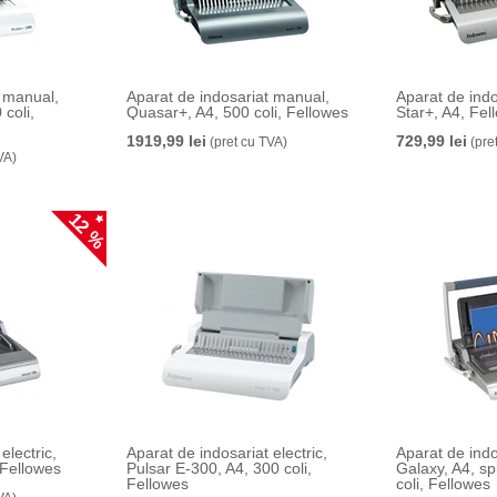
t manual,
Aparat de indosariat manual,
Aparat de ind
coli,
Quasar+, A4, 500 coli, Fellowes
Star+, A4, Fel
1919,99 lei
729,99 lei
(pret cu TVA)
(pre
VA)
12 %
electric,
Aparat de indosariat electric,
Aparat de ind
 Fellowes
Pulsar E-300, A4, 300 coli,
Galaxy, A4, sp
Fellowes
coli, Fellowes