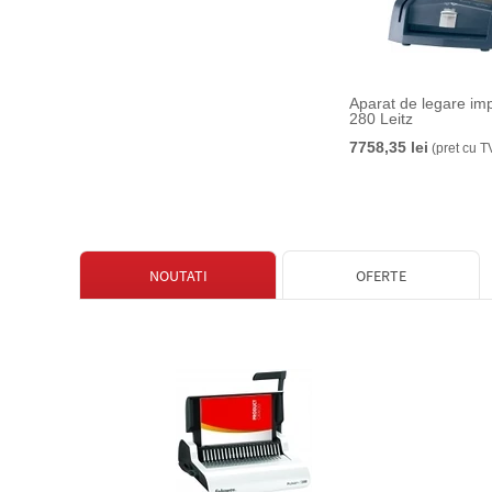
Aparat de legare i
280 Leitz
7758,35 lei
(pret cu T
NOUTATI
OFERTE