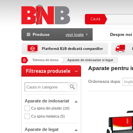
Cauta
Produse
vezi toate
Despre noi
Platformă B2B dedicată companiilor
Tehnica de birou
Aparate de indosariat si legat
Aparate pentru i
Filtreaza produsele
Ordoneaza dupa:
Aparate de indosariat
Cu spira din plastic (16)
Cu spira metalica (5)
Aparate de legat