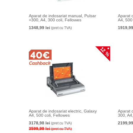
Aparat de indosariat manual, Pulsar
Aparat 
+300, A4, 300 coli, Fellowes
A4, 500 
1348,99 lei
1919,99
(pret cu TVA)
12 %
Aparat de indosariat electric, Galaxy
Aparat d
A4, 500 coli, Fellowes
300, A4,
3178,98 lei
2199,99
(pret cu TVA)
3599,99 lei
(pret cu TVA)