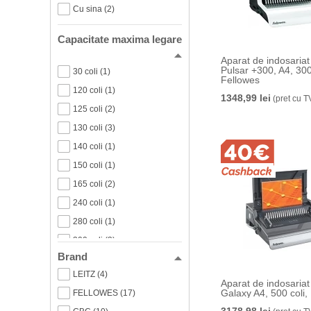
Cu sina (2)
Capacitate maxima legare
Aparat de indosaria
Pulsar +300, A4, 300 
30 coli (1)
Fellowes
120 coli (1)
1348,99 lei
(pret cu T
125 coli (2)
130 coli (3)
140 coli (1)
150 coli (1)
165 coli (2)
240 coli (1)
280 coli (1)
300 coli (3)
Brand
300-500 coli (2)
LEITZ (4)
500 coli (6)
Aparat de indosariat 
Galaxy A4, 500 coli,
FELLOWES (17)