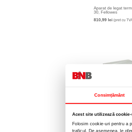
Aparat de legat term
30, Fellowes
810,99 lei
(pret cu TV
Consimțământ
Aparat de indosariat 
Galaxy, A4, spira me
coli, Fellowes
Acest site utilizează cookie-
4669,99 lei
(pret cu T
Folosim cookie-uri pentru a pe
traficul. De asemenea, le ofer