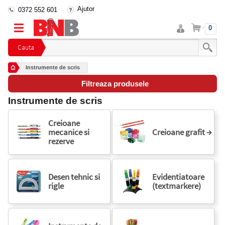
Ajutor
0372 552 601
Intra
Cos
0
in
cont
Cauta
Instrumente de scris
Filtreaza produsele
Instrumente de scris
Creioane
mecanice si
Creioane grafit →
rezerve
Desen tehnic si
Evidentiatoare
rigle
(textmarkere)