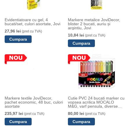
Evidentiatoare cu gel, 4
Markere metalice JoviDecor,
bucati/set, culori asortate, Jovi
blister 2 bucati, auriu și
argintiu, Jovi
27,96 lei
(pret cu TVA)
10,84 lei
(pret cu TVA)
Markere textile JoviDecor,
Cutie PVC 24 bucati marker cu
pachet economic, 48 buc, culori
vopsea acrilica MOCALO
asortate
M&G, varf pensula, diverse
culori
235,97 lei
80,00 lei
(pret cu TVA)
(pret cu TVA)