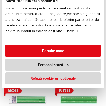
Acest site utilizează cookie-uri
Sablon pentru litere si cifre,
Sablon pentru litere si cifre,
8mm, portocaliu, Arda
6mm, albastru, Arda
Folosim cookie-uri pentru a personaliza conținutul și
18,00 lei
18,00 lei
(pret cu TVA)
(pret cu TVA)
anunțurile, pentru a oferi funcții de rețele sociale și pentru
a analiza traficul. De asemenea, le oferim partenerilor de
rețele sociale, de publicitate și de analize informații cu
privire la modul în care folosiți site-ul nostru.
Permite toate
Sablon pentru cifre si litere, ISO,
Sablon pentru cifre si litere,
Personalizează
7mm, verde, Arda
ISO, 5mm, verde, Arda
16,00 lei
16,00 lei
(pret cu TVA)
(pret cu TVA)
Refuză cookie-uri optionale