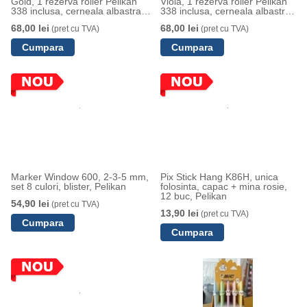
Gold, 1 rezerva roller Pelikan
Viola, 1 rezerva roller Pelikan
338 inclusa, cerneala albastra
338 inclusa, cerneala albastra
corectabila, varf M, in cutie
corectabila, varf M, in cutie
68,00 lei
68,00 lei
(pret cu TVA)
(pret cu TVA)
pentru cadou
pentru cadou
Marker Window 600, 2-3-5 mm,
Pix Stick Hang K86H, unica
set 8 culori, blister, Pelikan
folosinta, capac + mina rosie,
12 buc, Pelikan
54,90 lei
(pret cu TVA)
13,90 lei
(pret cu TVA)