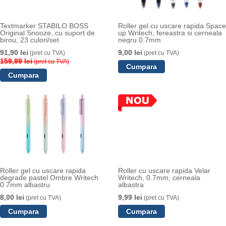
Textmarker STABILO BOSS
Roller gel cu uscare rapida Space
Original Snooze, cu suport de
up Writech, fereastra si cerneala
birou, 23 culori/set
negru 0.7mm
91,90 lei
9,00 lei
(pret cu TVA)
(pret cu TVA)
159,99 lei
(pret cu TVA)
Roller gel cu uscare rapida
Roller cu uscare rapida Velar
degrade pastel Ombre Writech
Writech, 0.7mm, cerneala
0.7mm albastru
albastra
8,00 lei
9,99 lei
(pret cu TVA)
(pret cu TVA)