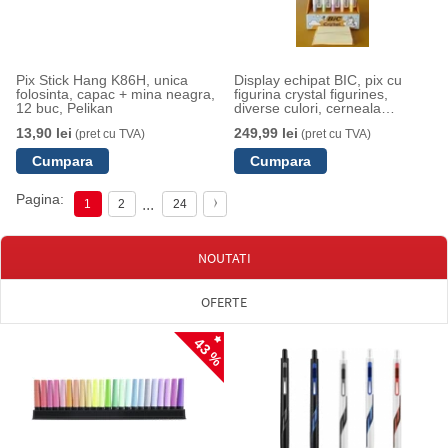
Pix Stick Hang K86H, unica
Display echipat BIC, pix cu
folosinta, capac + mina neagra,
figurina crystal figurines,
12 buc, Pelikan
diverse culori, cerneala
albastru, 40buc/display
13,90 lei
249,99 lei
(pret cu TVA)
(pret cu TVA)
Pagina:
...
1
2
24
NOUTATI
OFERTE
43 %