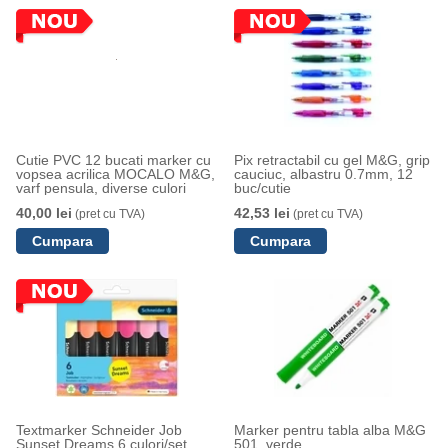
Cutie PVC 12 bucati marker cu
Pix retractabil cu gel M&G, grip
vopsea acrilica MOCALO M&G,
cauciuc, albastru 0.7mm, 12
varf pensula, diverse culori
buc/cutie
40,00 lei
42,53 lei
(pret cu TVA)
(pret cu TVA)
Textmarker Schneider Job
Marker pentru tabla alba M&G
Sunset Dreams 6 culori/set
501, verde