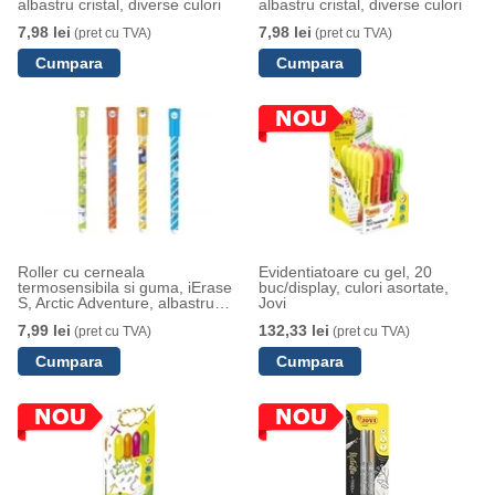
albastru cristal, diverse culori
albastru cristal, diverse culori
7,98 lei
7,98 lei
(pret cu TVA)
(pret cu TVA)
Roller cu cerneala
Evidentiatoare cu gel, 20
termosensibila si guma, iErase
buc/display, culori asortate,
S, Arctic Adventure, albastru
Jovi
cristal, 0.5 mm, M&G
7,99 lei
132,33 lei
(pret cu TVA)
(pret cu TVA)