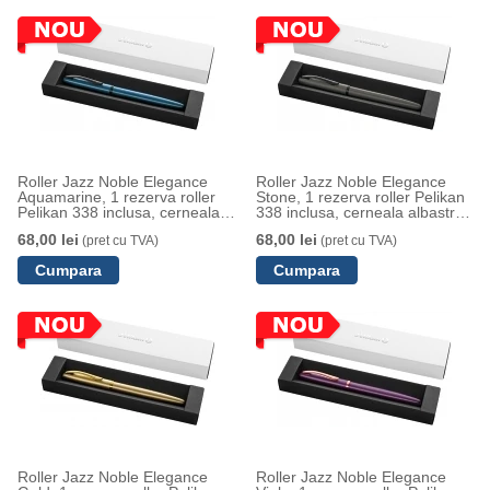
Roller Jazz Noble Elegance
Roller Jazz Noble Elegance
Aquamarine, 1 rezerva roller
Stone, 1 rezerva roller Pelikan
Pelikan 338 inclusa, cerneala
338 inclusa, cerneala albastra
albastra corectabila, varf M, in
corectabila, varf M, in cutie
68,00 lei
68,00 lei
(pret cu TVA)
(pret cu TVA)
cutie pentru cadou
pentru cadou
Roller Jazz Noble Elegance
Roller Jazz Noble Elegance