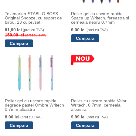
Textmarker STABILO BOSS
Roller gel cu uscare rapida
Original Snooze, cu suport de
Space up Writech, fereastra si
birou, 23 culori/set
cerneala negru 0.7mm
91,90 lei
9,00 lei
(pret cu TVA)
(pret cu TVA)
159,99 lei
(pret cu TVA)
Roller gel cu uscare rapida
Roller cu uscare rapida Velar
degrade pastel Ombre Writech
Writech, 0.7mm, cerneala
0.7mm albastru
albastra
8,00 lei
9,99 lei
(pret cu TVA)
(pret cu TVA)