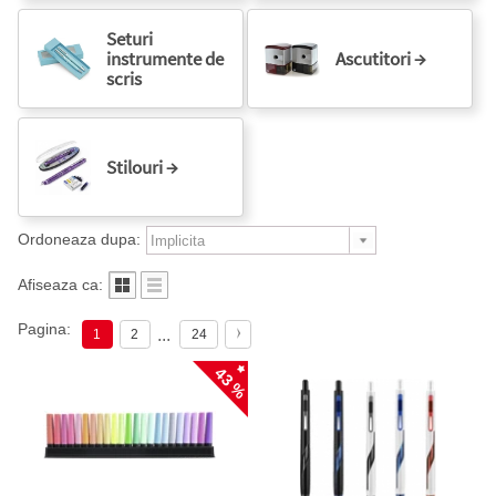
Seturi
instrumente de
Ascutitori →
scris
Stilouri →
Ordoneaza dupa:
Afiseaza ca:
Pagina:
...
1
2
24
43 %