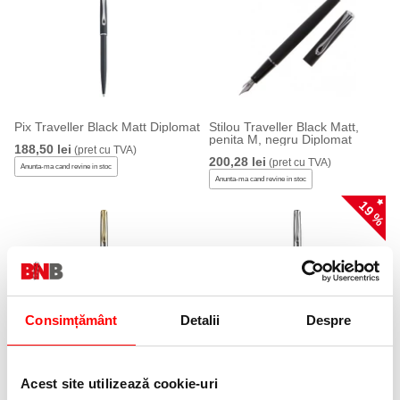
Pix Traveller Black Matt Diplomat
Stilou Traveller Black Matt,
penita M, negru Diplomat
188,50 lei
(pret cu TVA)
200,28 lei
(pret cu TVA)
Anunta-ma cand revine in stoc
Anunta-ma cand revine in stoc
19 %
Consimțământ
Detalii
Despre
Pix Traveller, Stainless Steel
Pix Traveller Stainless Steel
Gold easyFLOW Diplomat
easyFLOW Diplomat
141,37 lei
104,99 lei
(pret cu TVA)
(pret cu TVA)
Acest site utilizează cookie-uri
129,59 lei
(pret cu TVA)
Anunta-ma cand revine in stoc