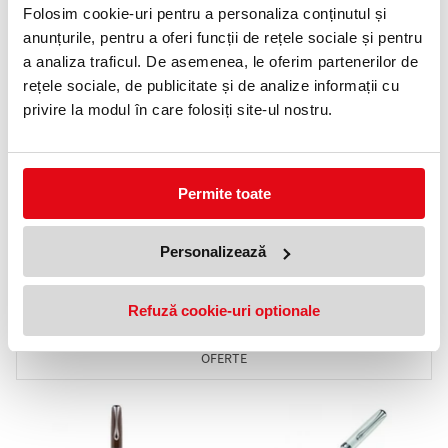
Folosim cookie-uri pentru a personaliza conținutul și
Anunta-ma cand revine in stoc
anunțurile, pentru a oferi funcții de rețele sociale și pentru
a analiza traficul. De asemenea, le oferim partenerilor de
rețele sociale, de publicitate și de analize informații cu
privire la modul în care folosiți site-ul nostru.
Permite toate
Stilou Traveller, penita M,
Stilou Traveller Black Lacquer,
Stainless Steel Diplomat
penita M, Diplomat
179,99 lei
169,90 lei
(pret cu TVA)
(pret cu TVA)
Personalizează
Anunta-ma cand revine in stoc
Anunta-ma cand revine in stoc
Refuză cookie-uri optionale
NOUTATI
OFERTE