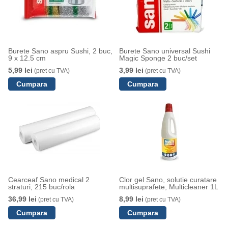
Burete Sano aspru Sushi, 2 buc,
Burete Sano universal Sushi
9 x 12.5 cm
Magic Sponge 2 buc/set
5,99 lei
3,99 lei
(pret cu TVA)
(pret cu TVA)
Cearceaf Sano medical 2
Clor gel Sano, solutie curatare
straturi, 215 buc/rola
multisuprafete, Multicleaner 1L
36,99 lei
8,99 lei
(pret cu TVA)
(pret cu TVA)