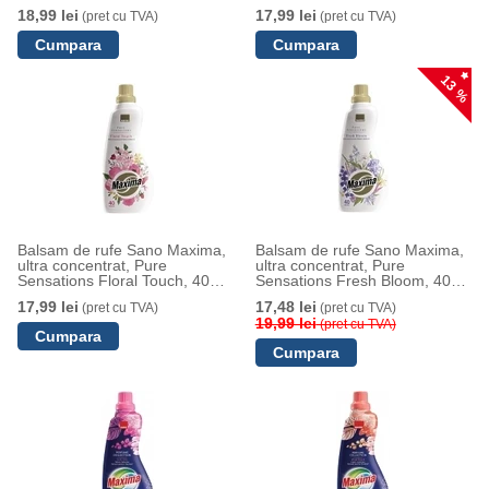
spalari, 1L
18,99 lei
17,99 lei
(pret cu TVA)
(pret cu TVA)
13 %
Balsam de rufe Sano Maxima,
Balsam de rufe Sano Maxima,
ultra concentrat, Pure
ultra concentrat, Pure
Sensations Floral Touch, 40
Sensations Fresh Bloom, 40
spalari, 1L
spalari, 1L
17,99 lei
17,48 lei
(pret cu TVA)
(pret cu TVA)
19,99 lei
(pret cu TVA)