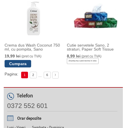
Crema dus Wash Coconut 750
Cutie servetele Sano, 2
ml, cu pompita, Sano
straturi, Paper Soft Tissue
19,99 lei
8,99 lei
(pret cu TVA)
(pret cu TVA)
Anunta-ma cand revine in stoc
Pagina:
...
1
2
6
Telefon
0372 552 601
Orar depozite
Luni - Vineri
Sambata - Duminica