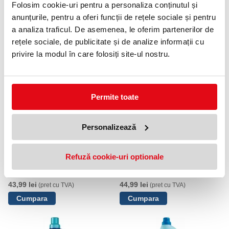
Folosim cookie-uri pentru a personaliza conținutul și
anunțurile, pentru a oferi funcții de rețele sociale și pentru
a analiza traficul. De asemenea, le oferim partenerilor de
Balsam rufe Sano Maxima,
Balsam rufe Sano Maxima,
rețele sociale, de publicitate și de analize informații cu
Calm, 4L
Floral Touch, 2L
privire la modul în care folosiți site-ul nostru.
43,99 lei
22,99 lei
(pret cu TVA)
(pret cu TVA)
Permite toate
Personalizează
Refuză cookie-uri optionale
Balsam rufe Sano Maxima,
Balsam rufe Sano Maxima,
Floral Touch, 4L
Fresh, 4L
43,99 lei
44,99 lei
(pret cu TVA)
(pret cu TVA)