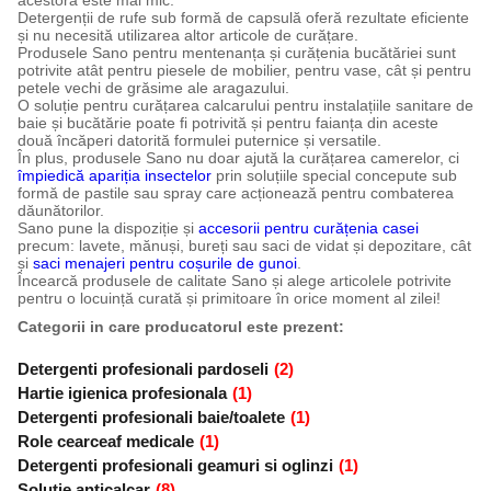
acestora este mai mic.
Detergenții de rufe sub formă de capsulă oferă rezultate eficiente
și nu necesită utilizarea altor articole de curățare.
Produsele Sano pentru mentenanța și curățenia bucătăriei sunt
potrivite atât pentru piesele de mobilier, pentru vase, cât și pentru
petele vechi de grăsime ale aragazului.
O soluție pentru curățarea calcarului pentru instalațiile sanitare de
baie și bucătărie poate fi potrivită și pentru faianța din aceste
două încăperi datorită formulei puternice și versatile.
În plus, produsele Sano nu doar ajută la curățarea camerelor, ci
împiedică apariția insectelor
prin soluțiile special concepute sub
formă de pastile sau spray care acționează pentru combaterea
dăunătorilor.
Sano pune la dispoziție și
accesorii pentru curățenia casei
precum: lavete, mănuși, bureți sau saci de vidat și depozitare, cât
și
saci menajeri pentru coșurile de gunoi
.
Încearcă produsele de calitate Sano și alege articolele potrivite
pentru o locuință curată și primitoare în orice moment al zilei!
Categorii in care producatorul este prezent:
Detergenti profesionali pardoseli
(2)
Hartie igienica profesionala
(1)
Detergenti profesionali baie/toalete
(1)
Role cearceaf medicale
(1)
Detergenti profesionali geamuri si oglinzi
(1)
Solutie anticalcar
(8)