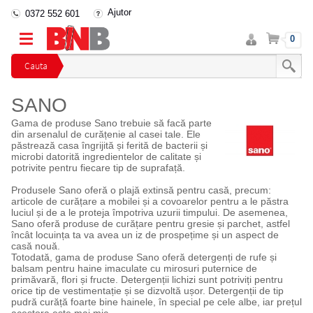
Ajutor
0372 552 601
Intra
Cos
0
in
cont
Cauta
SANO
Gama de produse Sano trebuie să facă parte
din arsenalul de curățenie al casei tale. Ele
păstrează casa îngrijită și ferită de bacterii și
microbi datorită ingredientelor de calitate și
potrivite pentru fiecare tip de suprafață.
Produsele Sano oferă o plajă extinsă pentru casă, precum:
articole de curățare a mobilei și a covoarelor pentru a le păstra
luciul și de a le proteja împotriva uzurii timpului. De asemenea,
Sano oferă produse de curățare pentru gresie și parchet, astfel
încât locuința ta va avea un iz de prospețime și un aspect de
casă nouă.
Totodată, gama de produse Sano oferă detergenți de rufe și
balsam pentru haine imaculate cu mirosuri puternice de
primăvară, flori și fructe. Detergenții lichizi sunt potriviți pentru
orice tip de vestimentație și se dizvoltă ușor. Detergenții de tip
pudră curăță foarte bine hainele, în special pe cele albe, iar prețul