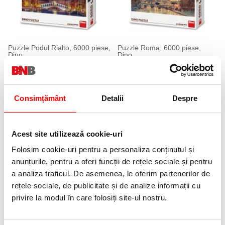
Puzzle Podul Rialto, 6000 piese,
Puzzle Roma, 6000 piese,
Dino
Dino
309,99 lei
309,99 lei
(pret cu TVA)
(pret cu TVA)
Consimțământ
Detalii
Despre
Acest site utilizează cookie-uri
Folosim cookie-uri pentru a personaliza conținutul și
anunțurile, pentru a oferi funcții de rețele sociale și pentru
a analiza traficul. De asemenea, le oferim partenerilor de
Puzzle Lord's Rock, 6000 piese,
Puzzle lemn, ferma animale
Dino
rețele sociale, de publicitate și de analize informații cu
6,99 lei
(pret cu TVA)
309,99 lei
(pret cu TVA)
privire la modul în care folosiți site-ul nostru.