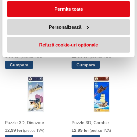
Permite toate
Personalizează
Refuză cookie-uri optionale
Puzzle lemn, animale din padure
Puzzle 3D, Unicorn
6,99 lei
12,99 lei
(pret cu TVA)
(pret cu TVA)
Puzzle 3D, Dinozaur
Puzzle 3D, Corabie
12,99 lei
12,99 lei
(pret cu TVA)
(pret cu TVA)