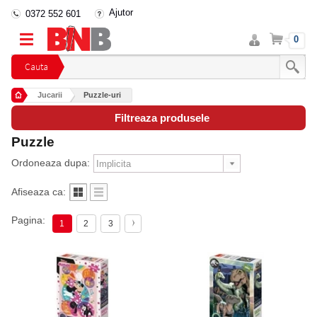
Ajutor
0372 552 601
Intra
Cos
0
in
cont
Cauta
Jucarii
Puzzle-uri
Filtreaza produsele
Puzzle
Ordoneaza dupa:
Afiseaza ca:
Pagina:
1
2
3