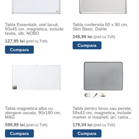
Tabla Essentials, otel lacuit,
Tabla conferinta 60 x 90 cm,
60x45 cm, magnetica, include
Slim Basic, Dahle
tavita, alb, NOBO
249,99 lei
(pret cu TVA)
127,95 lei
(pret cu TVA)
Tabla magnetica alba cu
Tabla pentru birou sau perete,
stergere uscata, 90x180 cm,
58x43 cm, magnetica, include
M&G
marker si magneti, gri, rama
rotunjita NOBO
599,99 lei
179,34 lei
(pret cu TVA)
(pret cu TVA)