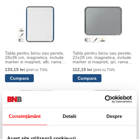
Tabla pentru birou sau perete,
Tabla pentru birou sau perete,
28x36 cm, magnetica, include
22x28 cm, magnetica, include
marker si magneti, alb, rama
marker si magneti, gri, rama
rotunjita gri-albastru NOBO
rotunjita NOBO
133,15 lei
112,15 lei
(pret cu TVA)
(pret cu TVA)
Consimțământ
Detalii
Despre
Tabla pentru birou sau perete,
Tabla 21x28 cm, magnetica,
Acest site utilizează cookie-uri