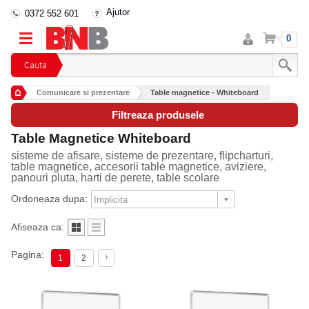
Ajutor
0372 552 601
Intra
Cos
0
in
cont
Cauta
Comunicare si prezentare
Table magnetice - Whiteboard
Filtreaza produsele
Table Magnetice Whiteboard
sisteme de afisare, sisteme de prezentare, flipcharturi,
table magnetice, accesorii table magnetice, aviziere,
panouri pluta, harti de perete, table scolare
Ordoneaza dupa:
Afiseaza ca:
Pagina:
1
2