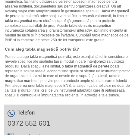
magnetică, facilitând utilizarea diverselor accesorii magnetice pentru
afișarea notițelor, documentelor sau pentru organizarea creativă. Un alt
avantaj major este adaptabilitatea în gestionarea spațiului.
Tabla magnetică
de perete transformă orice spațiu vertical într-o resursă valoroasă, în timp ce
tabla magnetică mare
oferă o suprafață generoasă pentru proiecte
complexe sau activități de grup. Aceste
table de scris magnetice
încurajează colaborarea și brainstorming-ul interactiv, sprijinind eficiența în
mediul de lucru și în procesele de învățare. Cumpără table magnetice de pe
BNB și la comenzi de peste 250 de lei transportul este gratuit.
Cum aleg tabla magnetică potrivită?
Pentru a alege
tabla magnetică
potrivită, este esențial să iei în considerare
nevoile specifice ale spațiului tău și modul în care intenționezi să utilizezi
produsul. Dacă spațiul este limitat, o
tabla magnetică de perete
poate
reprezenta soluția ideală, economisind spațiu și oferind un instrument practic
de organizare. În cazul în care ai nevoie de o suprafață extinsă,
tablele
magnetice mari
sunt potrivite pentru proiecte ample și colaborare eficientă.
Prin alegerea unei table magnetice BNB, te asiguri că beneficiezi nu doar de
calitate și durabilitate, ci și de un instrument adaptabil care îți optimizează
spațiul și contribuie la îmbunătățirea eficienței în activitățile tale zilnice.
Telefon
0372 552 601