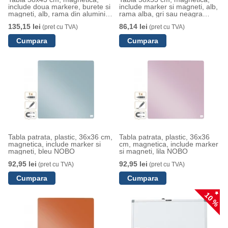
include doua markere, burete si
include marker si magneti, alb,
magneti, alb, rama din aluminiu
rama alba, gri sau neagra
NOBO
NOBO
135,15 lei
86,14 lei
(pret cu TVA)
(pret cu TVA)
Tabla patrata, plastic, 36x36 cm,
Tabla patrata, plastic, 36x36
magnetica, include marker si
cm, magnetica, include marker
magneti, bleu NOBO
si magneti, lila NOBO
92,95 lei
92,95 lei
(pret cu TVA)
(pret cu TVA)
10 %