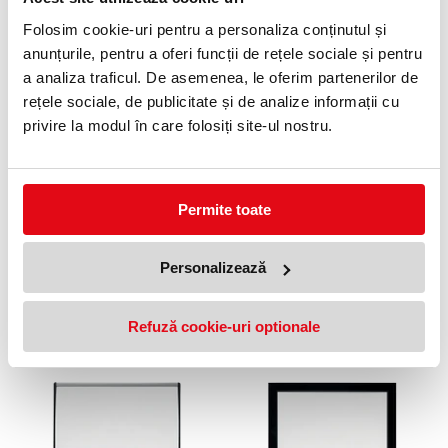
22x28 cm, magnetica, include
include marker, laveta si
marker si magneti, alb, rama
magneti, alb, rama pastel
Folosim cookie-uri pentru a personaliza conținutul și
rotunjita gri-albastru NOBO
NOBO
112,15 lei
51,35 lei
(pret cu TVA)
(pret cu TVA)
anunțurile, pentru a oferi funcții de rețele sociale și pentru
a analiza traficul. De asemenea, le oferim partenerilor de
rețele sociale, de publicitate și de analize informații cu
privire la modul în care folosiți site-ul nostru.
Permite toate
Tabla 58x43 cm, magnetica,
Tabla 21x28 cm, magnetica,
Personalizează
include marker, magneti si clip
include marker, laveta si
pentru notite, alb cu margini
magneti, alb, rama color
negre NOBO
NOBO
276,25 lei
49,75 lei
(pret cu TVA)
(pret cu TVA)
Refuză cookie-uri optionale