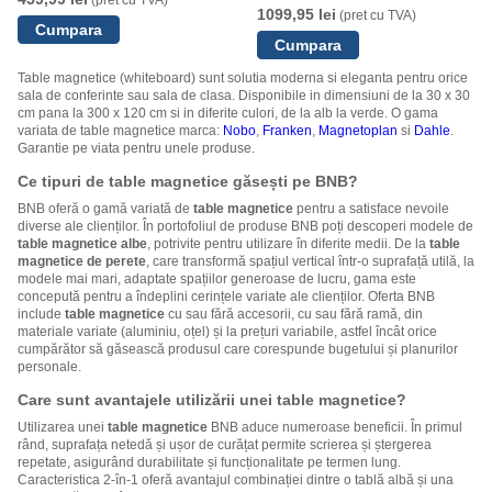
(pret cu TVA)
NOBO
1099,95 lei
(pret cu TVA)
Table magnetice (whiteboard) sunt solutia moderna si eleganta pentru orice
sala de conferinte sau sala de clasa. Disponibile in dimensiuni de la 30 x 30
cm pana la 300 x 120 cm si in diferite culori, de la alb la verde. O gama
variata de table magnetice marca:
Nobo
,
Franken
,
Magnetoplan
si
Dahle
.
Garantie pe viata pentru unele produse.
Ce tipuri de table magnetice găsești pe BNB?
BNB oferă o gamă variată de
table magnetice
pentru a satisface nevoile
diverse ale clienților. În portofoliul de produse BNB poți descoperi modele de
table magnetice albe
, potrivite pentru utilizare în diferite medii. De la
table
magnetice de perete
, care transformă spațiul vertical într-o suprafață utilă, la
modele mai mari, adaptate spațiilor generoase de lucru, gama este
concepută pentru a îndeplini cerințele variate ale clienților. Oferta BNB
include
table magnetice
cu sau fără accesorii, cu sau fără ramă, din
materiale variate (aluminiu, oțel) și la prețuri variabile, astfel încât orice
cumpărător să găsească produsul care corespunde bugetului și planurilor
personale.
Care sunt avantajele utilizării unei table magnetice?
Utilizarea unei
table magnetice
BNB aduce numeroase beneficii. În primul
rând, suprafața netedă și ușor de curățat permite scrierea și ștergerea
repetate, asigurând durabilitate și funcționalitate pe termen lung.
Caracteristica 2-în-1 oferă avantajul combinației dintre o tablă albă și una