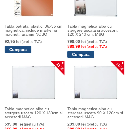
Tabla patrata, plastic, 36x36 cm,
Tabla magnetica alba cu
magnetica, include marker si
stergere uscata si accesorii,
magneti, aramiu NOBO
120 X 240 cm, M&G
92,95 lei
799,00 lei
(pret cu TVA)
(pret cu TVA)
889,99 lei
(pret cu TVA)
18 %
11 %
Tabla magnetica alba cu
Tabla magnetica alba cu
stergere uscata 120 X 180cm si
stergere uscata 90 X 120cm si
accesorii M&G
accesorii M&G
599,00 lei
239,00 lei
(pret cu TVA)
(pret cu TVA)