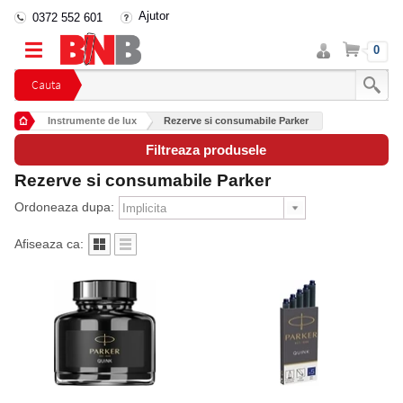
Ajutor
0372 552 601
Intra
Cos
0
in
cont
Cauta
Instrumente de lux
Rezerve si consumabile Parker
Filtreaza produsele
Rezerve si consumabile Parker
Ordoneaza dupa:
Afiseaza ca: