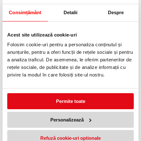
Consimțământ
Detalii
Despre
Rezerva mina roller Quink
Rezerva stilou albastru inchis
Albastru - Mediu Parker
Permanent Cartus Quink
Standard Parker
24,99 lei
(pret cu TVA)
19,99 lei
Acest site utilizează cookie-uri
(pret cu TVA)
Folosim cookie-uri pentru a personaliza conținutul și
anunțurile, pentru a oferi funcții de rețele sociale și pentru
a analiza traficul. De asemenea, le oferim partenerilor de
rețele sociale, de publicitate și de analize informații cu
privire la modul în care folosiți site-ul nostru.
Permite toate
Mina pix F albastru Jumbo
Rezerva stilou 6 bucati/set
Quink Flow Parker
Parker Quink mini Ink black
23,99 lei
17,99 lei
(pret cu TVA)
(pret cu TVA)
Personalizează
Refuză cookie-uri optionale