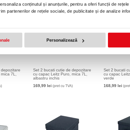
rsonaliza conținutul și anunțurile, pentru a oferi funcții de rețele
im partenerilor de rețele sociale, de publicitate și de analize info
onale
Personalizează
e depozitare
Set 2 bucati cutie de depozitare
Set 2 bucati c
 mica 7L,
cu capac Leitz Puro, mica 7L,
cu capac Leitz
albastru inchis
verde
169,99 lei
168,99 lei
A)
(pret cu TVA)
(pre