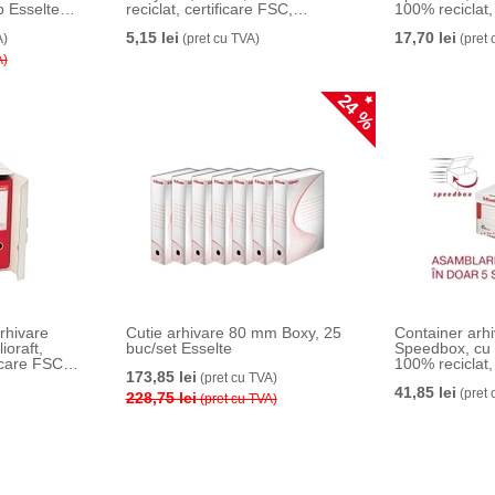
b Esselte
reciclat, certificare FSC,
100% reciclat,
reciclabil, 80 mm, natur, Esselte
reciclabil, 80
5,15 lei
17,70 lei
A)
(pret cu TVA)
(pret 
A)
24 %
arhivare
Cutie arhivare 80 mm Boxy, 25
Container arhi
ioraft,
buc/set Esselte
Speedbox, cu 
icare FSC,
100% reciclat,
173,85 lei
b, Esselte
(pret cu TVA)
reciclabil, dim
41,85 lei
Esselte
(pret 
228,75 lei
(pret cu TVA)