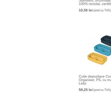
Standard, orizontala,
100% reciclat, certif
reciclabil, 80 mm, al
10,56 lei
(pret cu TVA)
Cutie depozitare C
Organiser, PS, cu m
Leitz
58,25 lei
(pret cu TVA)