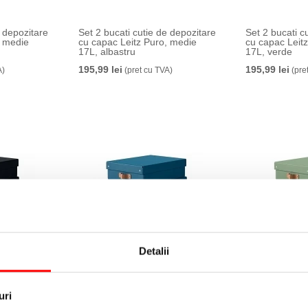
e depozitare
Set 2 bucati cutie de depozitare
Set 2 bucati c
, medie
cu capac Leitz Puro, medie
cu capac Leit
17L, albastru
17L, verde
195,99 lei
195,99 lei
A)
(pret cu TVA)
(pre
Detalii
e depozitare
Set 2 bucati cutie de depozitare
Set 2 bucati c
 8L, negru
cu capac Leitz Puro, 8L,
cu capac Leitz
albastru
175,99 lei
A)
(pre
175,99 lei
(pret cu TVA)
uri