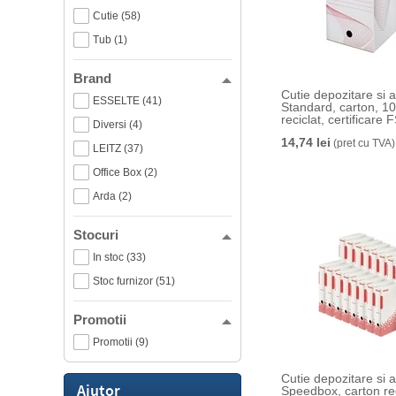
Cutie (58)
Tub (1)
Brand
Cutie depozitare si 
ESSELTE (41)
Standard, carton, 1
reciclat, certificare 
Diversi (4)
reciclabil, 200 mm, a
14,74 lei
(pret cu TVA)
LEITZ (37)
Office Box (2)
Arda (2)
Stocuri
In stoc (33)
Stoc furnizor (51)
Promotii
Promotii (9)
Cutie depozitare si 
Ajutor
Speedbox, carton rec