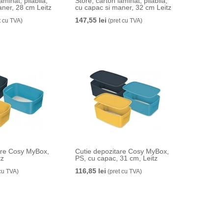
aminat, pliabila,
Store, carton laminat, pliabila,
aner, 28 cm Leitz
cu capac si maner, 32 cm Leitz
147,55 lei
t cu TVA)
(pret cu TVA)
are Cosy MyBox,
Cutie depozitare Cosy MyBox,
tz
PS, cu capac, 31 cm, Leitz
116,85 lei
cu TVA)
(pret cu TVA)