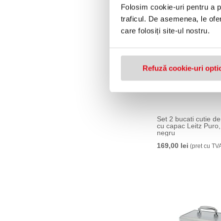
Folosim cookie-uri pentru a pe
traficul. De asemenea, le ofer
care folosiți site-ul nostru.
Refuză cookie-uri opti
Set 2 bucati cutie d
cu capac Leitz Puro,
negru
169,00 lei
(pret cu TV