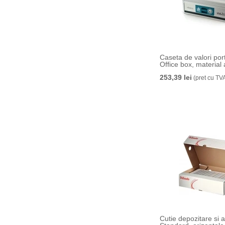
Caseta de valori por
Office box, material 
253,39 lei
(pret cu TV
Cutie depozitare si 