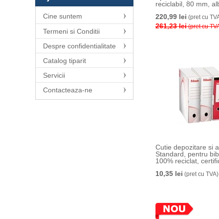
reciclabil, 80 mm, al
25 buc/set Esselte
Cine suntem
220,99 lei
(pret cu TV
261,23 lei
(pret cu TV
Termeni si Conditii
Despre confidentialitate
Catalog tiparit
Servicii
Contacteaza-ne
Cutie depozitare si 
Standard, pentru bibl
100% reciclat, certif
reciclabil, carton, al
10,35 lei
(pret cu TVA)