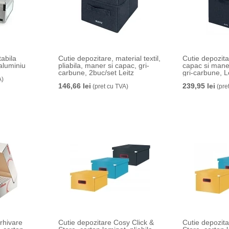
tabila
Cutie depozitare, material textil,
Cutie depozitar
aluminiu
pliabila, maner si capac, gri-
capac si maner
carbune, 2buc/set Leitz
gri-carbune, L
A)
146,66 lei
239,95 lei
(pret cu TVA)
(pre
arhivare
Cutie depozitare Cosy Click &
Cutie depozita