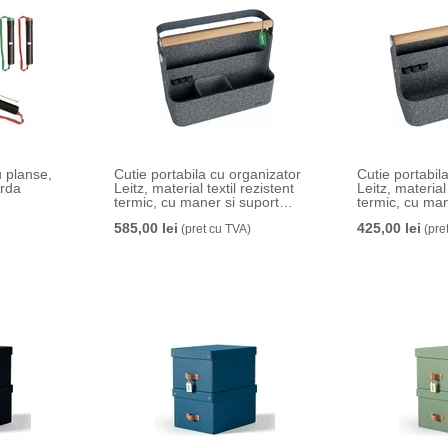
u planse,
Cutie portabila cu organizator
Cutie portabil
Arda
Leitz, material textil rezistent
Leitz, material 
termic, cu maner si suport
termic, cu man
prindere pe birou, gri
585,00 lei
425,00 lei
(pret cu TVA)
(pre