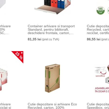
arhivare
Container arhivare si transport
Cutie depozitare 
00%
Standard, pentru biblioraft,
Recycled, car
FSC,
deschidere frontala, carton,
reciclat, certi
lb, Esselte
100% reciclat, certificare FSC,
reciclabil, 36
81,35 lei
86,55 lei
reciclabil, alb, Esselte
(pret cu TVA)
capac, 3 buc/s
(pret 
15 %
arhivare
Cutie depozitare si arhivare Eco
Cutie depozita
iclat si
Recycled, carton, 100%
Speedbox, oriz