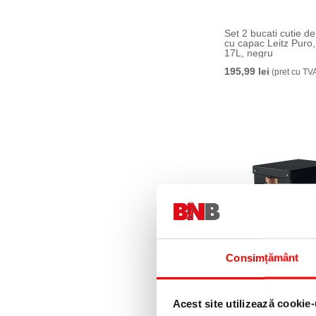
Set 2 bucati cutie d
cu capac Leitz Puro
17L, negru
195,99 lei
(pret cu TV
Consimțământ
Set 2 bucati cutie d
cu capac Leitz Puro,
175,99 lei
(pret cu TV
Acest site utilizează cookie-