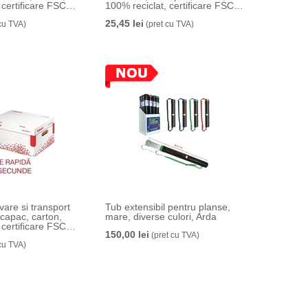
 certificare FSC,
100% reciclat, certificare FSC,
 mm, alb, Esselte
reciclabil, alb, Esselte
25,45 lei
cu TVA)
(pret cu TVA)
vare si transport
Tub extensibil pentru planse,
capac, carton,
mare, diverse culori, Arda
 certificare FSC,
150,00 lei
ensiune S, alb,
(pret cu TVA)
cu TVA)