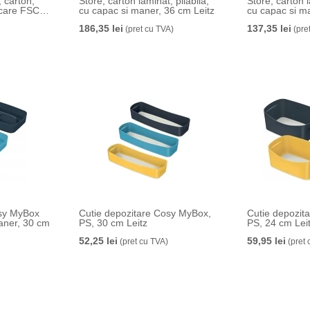
 carton,
Store, carton laminat, pliabila,
Store, carton l
icare FSC,
cu capac si maner, 36 cm Leitz
cu capac si m
b, Esselte
186,35 lei
137,35 lei
(pret cu TVA)
(pre
osy MyBox
Cutie depozitare Cosy MyBox,
Cutie depozit
aner, 30 cm
PS, 30 cm Leitz
PS, 24 cm Lei
52,25 lei
59,95 lei
(pret cu TVA)
(pret 