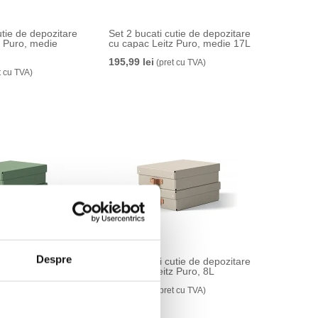
utie de depozitare
Set 2 bucati cutie de depozitare
z Puro, medie
cu capac Leitz Puro, medie 17L
195,99 lei
(pret cu TVA)
t cu TVA)
Despre
utie de depozitare
Set 2 bucati cutie de depozitare
 Puro, 8L, verde
cu capac Leitz Puro, 8L
175,99 lei
t cu TVA)
(pret cu TVA)