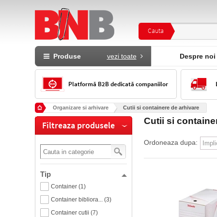
Cauta
Produse
vezi toate
Despre noi
Platformă B2B dedicată companiilor
Organizare si arhivare
Cutii si containere de arhivare
Cutii si containe
Filtreaza produsele
Ordoneaza dupa:
Tip
Container (1)
Container bibliora... (3)
Container cutii (7)