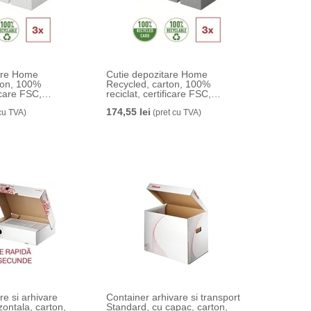
Home
Cutie depozitare Home
ton, 100%
Recycled, carton, 100%
ficare FSC,
reciclat, certificare FSC,
x26x20 cm, cu
reciclabil, 51x35x30 cm, cu
174,55 lei
et, alb, Esselte
cu TVA)
capac, 3 buc/set, gri, Esselte
(pret cu TVA)
re si arhivare
Container arhivare si transport
ontala, carton,
Standard, cu capac, carton,