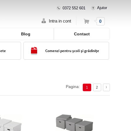
Ajutor
0372 552 601
Cos
Intra in cont
0
Blog
Contact
lete
Comenzi pentru școli și grădinițe
Pagina:
1
2