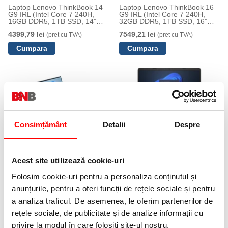
Laptop Lenovo ThinkBook 14
Laptop Lenovo ThinkBook 16
G9 IRL (Intel Core 7 240H,
G9 IRL (Intel Core 7 240H,
16GB DDR5, 1TB SSD, 14”
32GB DDR5, 1TB SSD, 16”
WUXGA IPS 400 nits, Wi-Fi 7, IR
WUXGA IPS 400 nits, Wi-Fi 7,
4399,79 lei
7549,21 lei
(pret cu TVA)
(pret cu TVA)
+ amprentă, Thunderbolt 4, No
IR + amprentă, Thunderbolt 4,
OS)
No OS)
Consimțământ
Detalii
Despre
Laptop Lenovo ThinkBook 14
Laptop HP 250R G9 (Intel
G9 IRL (Intel Core 5 210H,
Core 3 100U, 16GB DDR4,
16GB DDR5, 512GB SSD, 14”
512GB SSD, 15.6” FHD Anti-
Acest site utilizează cookie-uri
WUXGA IPS 400 nits, Wi-Fi 7, IR
Glare 250 nits, Wi-Fi 6, LAN,
5008,95 lei
2703,41 lei
(pret cu TVA)
(pret cu TVA)
+ amprentă, Thunderbolt 4,
FreeDOS)
Folosim cookie-uri pentru a personaliza conținutul și
Windows 11 Pro)
anunțurile, pentru a oferi funcții de rețele sociale și pentru
a analiza traficul. De asemenea, le oferim partenerilor de
NOUTATI
rețele sociale, de publicitate și de analize informații cu
privire la modul în care folosiți site-ul nostru.