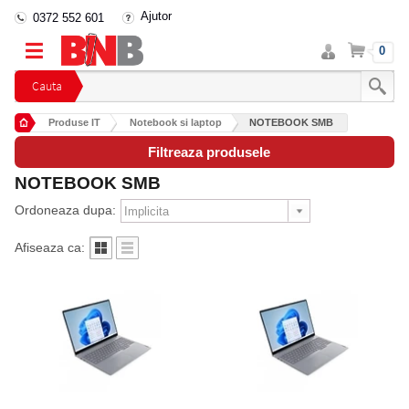
Ajutor
0372 552 601
Intra
Cos
0
in
cont
Cauta
Produse IT
Notebook si laptop
NOTEBOOK SMB
Filtreaza produsele
NOTEBOOK SMB
Ordoneaza dupa:
Afiseaza ca: