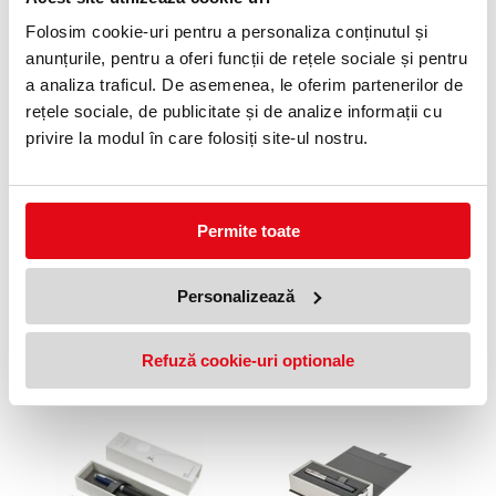
Stilou Jotter Original Royal
Stilou Jotter Original Royal
Folosim cookie-uri pentru a personaliza conținutul și
Standard Electric Blue CT
Standard White CT Parker
Parker
anunțurile, pentru a oferi funcții de rețele sociale și pentru
54,99 lei
(pret cu TVA)
54,99 lei
(pret cu TVA)
a analiza traficul. De asemenea, le oferim partenerilor de
rețele sociale, de publicitate și de analize informații cu
privire la modul în care folosiți site-ul nostru.
Permite toate
Personalizează
Stilou Jotter Original Royal
Stilou Jotter Original Royal
Standard Red CT Parker
Standard Black CT Parker
54,99 lei
62,00 lei
Refuză cookie-uri optionale
(pret cu TVA)
(pret cu TVA)