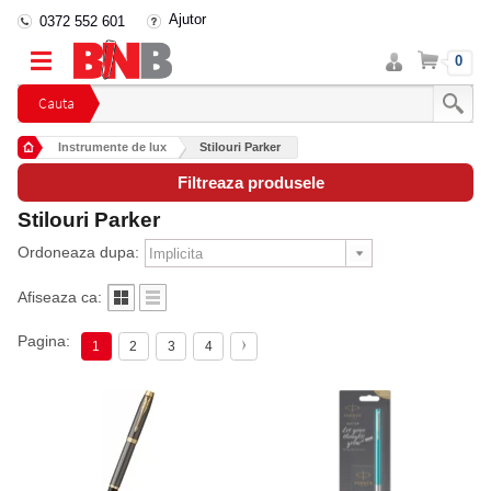
Ajutor
0372 552 601
Intra
Cos
0
in
cont
Cauta
Instrumente de lux
Stilouri Parker
Filtreaza produsele
Stilouri Parker
Ordoneaza dupa:
Afiseaza ca:
Pagina:
1
2
3
4