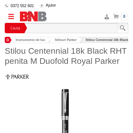
Ajutor
0372 552 601
Intra
Cos
0
in
cont
Cauta
Instrumente de lux
Stilouri Parker
Stilou Centennial 18k Black R
Stilou Centennial 18k Black RHT
penita M Duofold Royal Parker