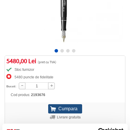
5480,00 Lei
(pret cu TVA)
Stoc furnizor
5480 puncte de fidelitate
Bucati:
Cod produs:
2193676
Livrare gratuita
Telefon: