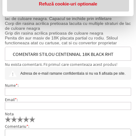
Refuză cookie-uri optionale
Accesorii din alama placate cu paladiu. Clipul din otel inoxidabil
tip arc placat cu paladiu.
Capac din rasina acrilica pretioasa lacuita cu multiple straturi de
lac de culoare neagra. Capacul se inchide prin infiletare
Corp din rasina acrilica pretioasa lacuita cu multiple straturi de lac
de culoare neagra
Grip din rasina acrilica pretioasa de culoare neagra
Penita din aur masiv de 18K placata partial cu rodiu. Stiloul
functioneaza atat cu cartuse, cat si cu convertor proprietar
COMENTARII STILOU CENTENNIAL 18K BLACK RHT
Nu exista comentarii. Fii primul care comenteaza acest produs!
PENITA M DUOFOLD ROYAL PARKER
Adresa de e-mail ramane confidentiala si nu va fi afisata pe site.
Nume
*
:
Email
*
:
Nota
Comentariu
*
: