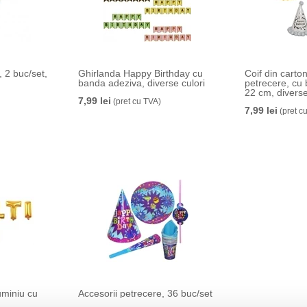
2 buc/set,
Ghirlanda Happy Birthday cu
Coif din carto
banda adeziva, diverse culori
petrecere, cu b
22 cm, diverse
7,99 lei
(pret cu TVA)
7,99 lei
(pret c
luminiu cu
Accesorii petrecere, 36 buc/set