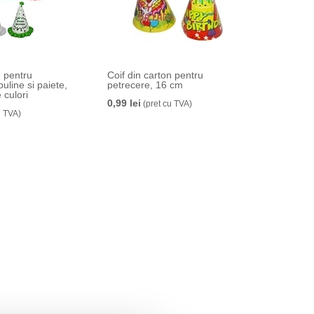
n pentru
Coif din carton pentru
uline si paiete,
petrecere, 16 cm
 culori
0,99 lei
(pret cu TVA)
u TVA)