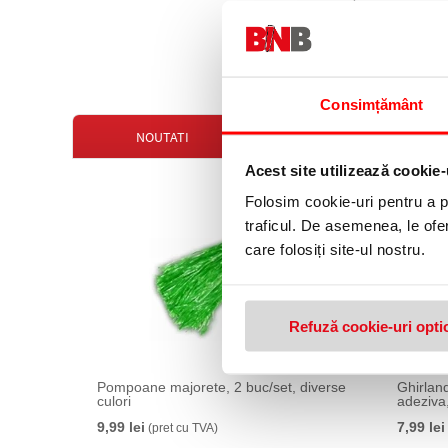
16,99 lei
(pret cu TVA)
Consimțământ
NOUTATI
OFERTE
Acest site utilizează cookie-
Folosim cookie-uri pentru a pe
traficul. De asemenea, le ofer
care folosiți site-ul nostru.
Refuză cookie-uri opti
Pompoane majorete, 2 buc/set, diverse
Ghirlan
culori
adeziva,
9,99 lei
7,99 lei
(pret cu TVA)