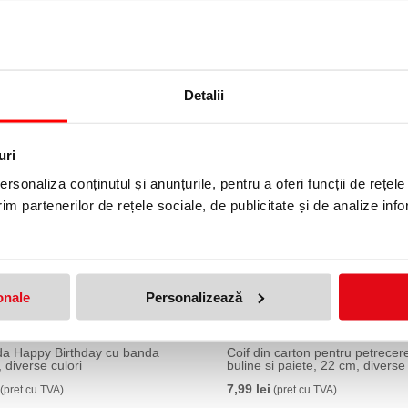
29,99 lei
(pret cu TVA)
Detalii
uri
rsonaliza conținutul și anunțurile, pentru a oferi funcții de rețele
im partenerilor de rețele sociale, de publicitate și de analize info
onale
Personalizează
da Happy Birthday cu banda
Coif din carton pentru petrecer
 diverse culori
buline si paiete, 22 cm, diverse 
7,99 lei
(pret cu TVA)
(pret cu TVA)