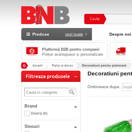
Cauta
Produse
vezi toate
Despre noi
Platformă B2B pentru companii
Prețuri avantajoase și personalizate
Jucarii
Party si decor
Decoratiuni pentru petrecere
Decoratiuni pent
Filtreaza produsele
Ordoneaza dupa:
Brand
Diversi (6)
Stocuri