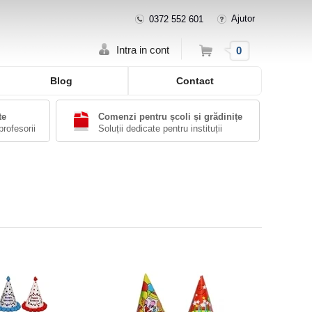
Ajutor
0372 552 601
Cos
Intra in cont
0
Blog
Contact
te
Comenzi pentru școli și grădinițe
profesorii
Soluții dedicate pentru instituții