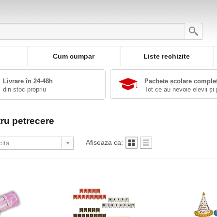
Cum cumpar
Liste rechizite
Livrare în 24-48h
Pachete școlare comple
din stoc propriu
Tot ce au nevoie elevii și 
ru petrecere
Afiseaza ca: