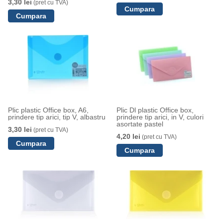
3,30 lei
(pret cu TVA)
Plic plastic Office box, A6,
Plic Dl plastic Office box,
prindere tip arici, tip V, albastru
prindere tip arici, in V, culori
asortate pastel
3,30 lei
(pret cu TVA)
4,20 lei
(pret cu TVA)