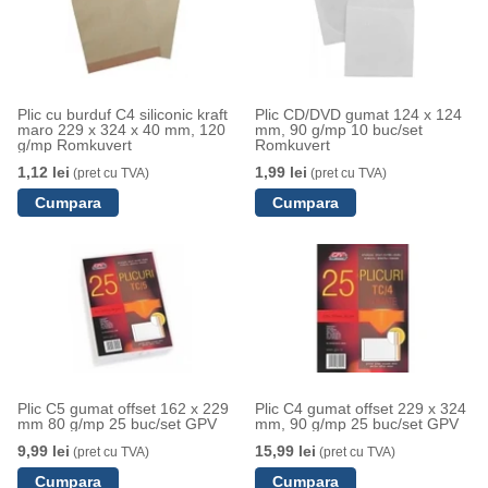
Plic cu burduf C4 siliconic kraft
Plic CD/DVD gumat 124 x 124
maro 229 x 324 x 40 mm, 120
mm, 90 g/mp 10 buc/set
g/mp Romkuvert
Romkuvert
1,12 lei
1,99 lei
(pret cu TVA)
(pret cu TVA)
Plic C5 gumat offset 162 x 229
Plic C4 gumat offset 229 x 324
mm 80 g/mp 25 buc/set GPV
mm, 90 g/mp 25 buc/set GPV
9,99 lei
15,99 lei
(pret cu TVA)
(pret cu TVA)