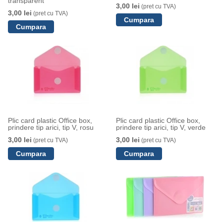
transparent
3,00 lei
(pret cu TVA)
3,00 lei
(pret cu TVA)
Plic card plastic Office box,
Plic card plastic Office box,
prindere tip arici, tip V, rosu
prindere tip arici, tip V, verde
3,00 lei
3,00 lei
(pret cu TVA)
(pret cu TVA)