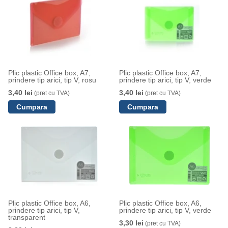
Plic plastic Office box, A7,
Plic plastic Office box, A7,
prindere tip arici, tip V, rosu
prindere tip arici, tip V, verde
3,40 lei
3,40 lei
(pret cu TVA)
(pret cu TVA)
Plic plastic Office box, A6,
Plic plastic Office box, A6,
prindere tip arici, tip V,
prindere tip arici, tip V, verde
transparent
3,30 lei
(pret cu TVA)