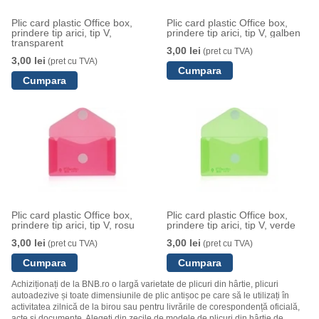
Plic card plastic Office box,
Plic card plastic Office box,
prindere tip arici, tip V,
prindere tip arici, tip V, galben
transparent
3,00 lei
(pret cu TVA)
3,00 lei
(pret cu TVA)
Plic card plastic Office box,
Plic card plastic Office box,
prindere tip arici, tip V, rosu
prindere tip arici, tip V, verde
3,00 lei
3,00 lei
(pret cu TVA)
(pret cu TVA)
Achiziționați de la BNB.ro o largă varietate de plicuri din hârtie, plicuri
autoadezive și toate dimensiunile de plic antișoc pe care să le utilizați în
activitatea zilnică de la birou sau pentru livrările de corespondență oficială,
acte și documente. Alegeți din zecile de modele de plicuri din hârtie de