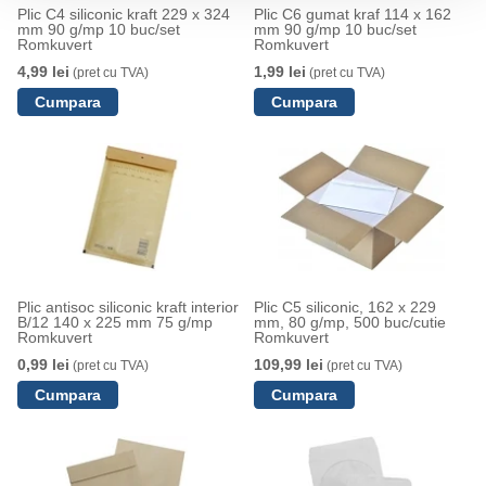
Plic C4 siliconic kraft 229 x 324
Plic C6 gumat kraf 114 x 162
mm 90 g/mp 10 buc/set
mm 90 g/mp 10 buc/set
Romkuvert
Romkuvert
4,99 lei
1,99 lei
(pret cu TVA)
(pret cu TVA)
Plic antisoc siliconic kraft interior
Plic C5 siliconic, 162 x 229
B/12 140 x 225 mm 75 g/mp
mm, 80 g/mp, 500 buc/cutie
Romkuvert
Romkuvert
0,99 lei
109,99 lei
(pret cu TVA)
(pret cu TVA)