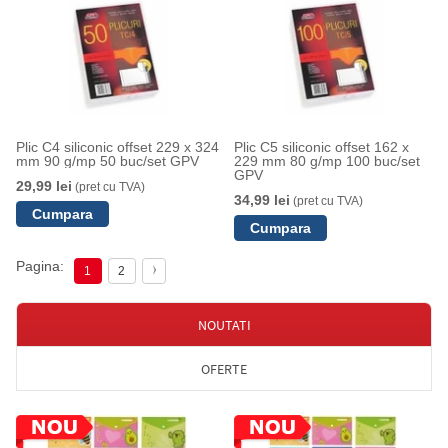
Plic C4 siliconic offset 229 x 324
Plic C5 siliconic offset 162 x
mm 90 g/mp 50 buc/set GPV
229 mm 80 g/mp 100 buc/set
GPV
29,99 lei
(pret cu TVA)
34,99 lei
(pret cu TVA)
Pagina:
1
2
NOUTATI
OFERTE