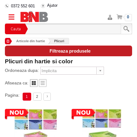
Ajutor
0372 552 601
Intra
Cos
0
in
cont
Cauta
Articole din hartie
Plicuri
Filtreaza produsele
Plicuri din hartie si color
Ordoneaza dupa:
Afiseaza ca:
Pagina:
1
2