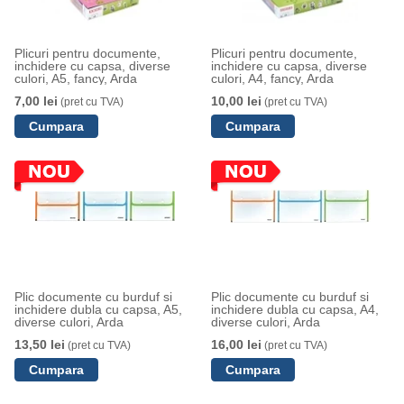
Plicuri pentru documente,
Plicuri pentru documente,
inchidere cu capsa, diverse
inchidere cu capsa, diverse
culori, A5, fancy, Arda
culori, A4, fancy, Arda
7,00 lei
10,00 lei
(pret cu TVA)
(pret cu TVA)
Plic documente cu burduf si
Plic documente cu burduf si
inchidere dubla cu capsa, A5,
inchidere dubla cu capsa, A4,
diverse culori, Arda
diverse culori, Arda
13,50 lei
16,00 lei
(pret cu TVA)
(pret cu TVA)