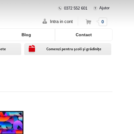
Ajutor
0372 552 601
Cos
Intra in cont
0
Blog
Contact
lete
Comenzi pentru școli și grădinițe