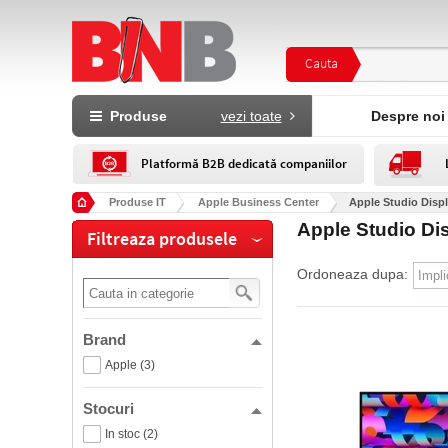
Cauta
Produse
vezi toate
Despre noi
Platformă B2B dedicată companiilor
Produse IT
Apple Business Center
Apple Studio Disp
Apple Studio Di
Filtreaza produsele
Ordoneaza dupa:
Brand
Apple (3)
Stocuri
In stoc (2)