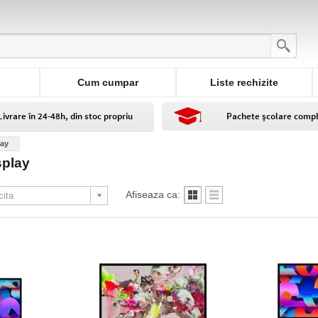
Cum cumpar
Liste rechizite
Livrare în 24-48h, din stoc propriu
Pachete școlare comp
lay
splay
Afiseaza ca: