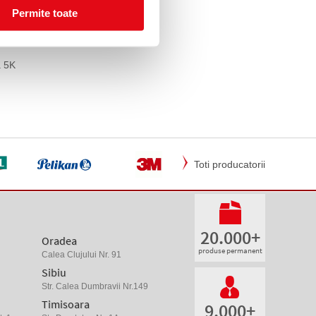
Permite toate
a 5K
Toti producatorii
20.000+
Oradea
produse permanent
Calea Clujului Nr. 91
Sibiu
Str. Calea Dumbravii Nr.149
Timisoara
9.000+