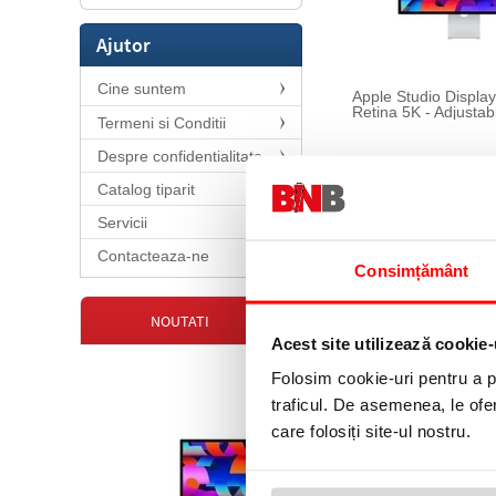
Ajutor
Cine suntem
Apple Studio Display
Retina 5K - Adjustab
Termeni si Conditii
Despre confidentialitate
Catalog tiparit
Servicii
Contacteaza-ne
Consimțământ
NOUTATI
OFERTE
Acest site utilizează cookie-
Folosim cookie-uri pentru a pe
traficul. De asemenea, le ofer
care folosiți site-ul nostru.