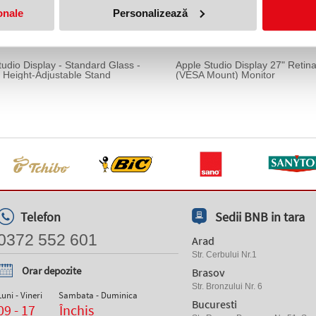
onale
Personalizează
tudio Display - Standard Glass -
Apple Studio Display 27" Retin
d Height-Adjustable Stand
(VESA Mount) Monitor
Telefon
Sedii BNB in tara
0372 552 601
Arad
Str. Cerbului Nr.1
Orar depozite
Brasov
Str. Bronzului Nr. 6
Luni - Vineri
Sambata - Duminica
Bucuresti
09 - 17
Închis