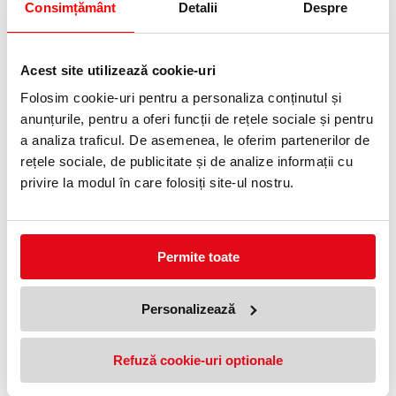
Consimțământ
Detalii
Despre
CD-R 700 MB 52X Extra
Acest site utilizează cookie-uri
Protection 100 bucati Verbatim
179,99 lei
(pret cu TVA)
Folosim cookie-uri pentru a personaliza conținutul și
Anunta-ma cand revine in stoc
anunțurile, pentru a oferi funcții de rețele sociale și pentru
a analiza traficul. De asemenea, le oferim partenerilor de
NOUTATI
rețele sociale, de publicitate și de analize informații cu
privire la modul în care folosiți site-ul nostru.
Permite toate
Personalizează
CD-R, 700 MB, 52x, ValuePack
CD-R 700 MB 52X, Extra
50 buc/set Traxdata
Protection, 50 buc/set Verbatim
Refuză cookie-uri optionale
66,99 lei
79,99 lei
(pret cu TVA)
(pret cu TVA)
Anunta-ma cand revine in stoc