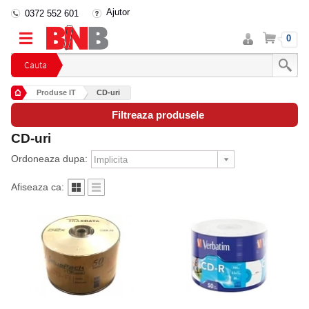
Ajutor
0372 552 601
Intra
Cos
0
in
cont
Cauta
Produse IT
CD-uri
Filtreaza produsele
CD-uri
Ordoneaza dupa:
Afiseaza ca: