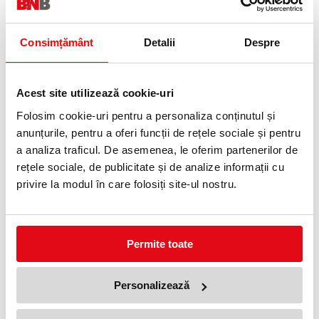
Consimțământ
Detalii
Despre
Acest site utilizează cookie-uri
Folosim cookie-uri pentru a personaliza conținutul și
Banda magnetica autoadeziva
Banda magnetica autoadeziva
Durafix Rail 210 mm argintiu 5
Durafix Rail 210 mm negru 5
anunțurile, pentru a oferi funcții de rețele sociale și pentru
buc/set Durable
buc/set Durable
a analiza traficul. De asemenea, le oferim partenerilor de
61,80 lei
61,80 lei
(pret cu TVA)
(pret cu TVA)
rețele sociale, de publicitate și de analize informații cu
privire la modul în care folosiți site-ul nostru.
Permite toate
Personalizează
Rama magnetica autoadeziva
Rama magnetica autoadeziva