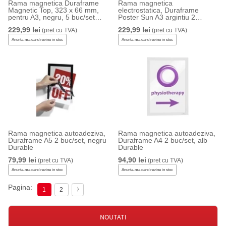
Rama magnetica Duraframe
Rama magnetica
Magnetic Top, 323 x 66 mm,
electrostatica, Duraframe
pentru A3, negru, 5 buc/set
Poster Sun A3 argintiu 2
Durable
buc/set Durable
229,99 lei
229,99 lei
(pret cu TVA)
(pret cu TVA)
Anunta-ma cand revine in stoc
Anunta-ma cand revine in stoc
Rama magnetica autoadeziva,
Rama magnetica autoadeziva,
Duraframe A5 2 buc/set, negru
Duraframe A4 2 buc/set, alb
Durable
Durable
79,99 lei
94,90 lei
(pret cu TVA)
(pret cu TVA)
Anunta-ma cand revine in stoc
Anunta-ma cand revine in stoc
Pagina:
1
2
NOUTATI