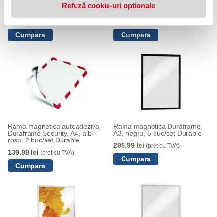
Duraframe Security, A4, negru-
Duraframe Security, A4, alb-
Refuză cookie-uri optionale
galben, 2 buc/set Durable
verde, 2 buc/set Durable
139,99 lei
139,99 lei
(pret cu TVA)
(pret cu TVA)
Rama magnetica autoadeziva
Rama magnetica Duraframe,
Duraframe Security, A4, alb-
A3, negru, 5 buc/set Durable
rosu, 2 buc/set Durable
299,99 lei
(pret cu TVA)
139,99 lei
(pret cu TVA)