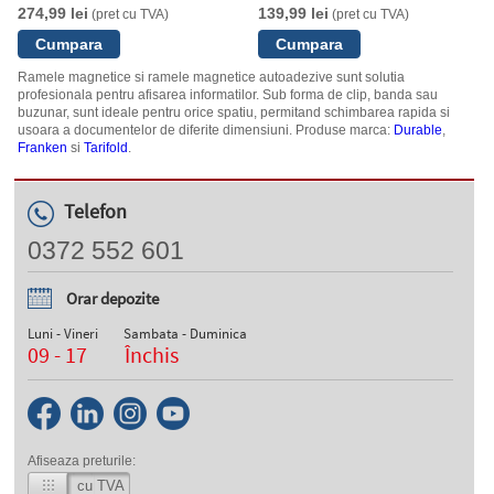
Durable
274,99 lei
139,99 lei
(pret cu TVA)
(pret cu TVA)
Ramele magnetice si ramele magnetice autoadezive sunt solutia
profesionala pentru afisarea informatilor. Sub forma de clip, banda sau
buzunar, sunt ideale pentru orice spatiu, permitand schimbarea rapida si
usoara a documentelor de diferite dimensiuni. Produse marca:
Durable
,
Franken
si
Tarifold
.
Telefon
0372 552 601
Orar depozite
Luni - Vineri
Sambata - Duminica
09 - 17
Închis
Afiseaza preturile:
cu TVA