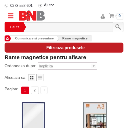
Ajutor
0372 552 601
Intra
Cos
0
in
cont
Cauta
Comunicare si prezentare
Rame magnetice
Filtreaza produsele
Rame magnetice pentru afisare
Ordoneaza dupa:
Afiseaza ca:
Pagina:
1
2