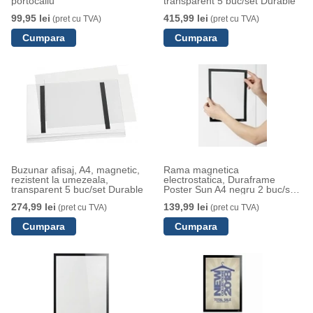
portocaliu
transparent 5 buc/set Durable
99,95 lei
415,99 lei
(pret cu TVA)
(pret cu TVA)
Buzunar afisaj, A4, magnetic,
Rama magnetica
rezistent la umezeala,
electrostatica, Duraframe
transparent 5 buc/set Durable
Poster Sun A4 negru 2 buc/set
Durable
274,99 lei
139,99 lei
(pret cu TVA)
(pret cu TVA)