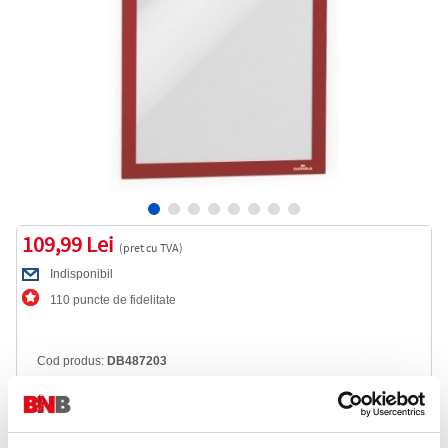
109,99 Lei
(pret cu TVA)
Indisponibil
110 puncte de fidelitate
Cod produs:
DB487203
Anunta-ma cand revine in stoc