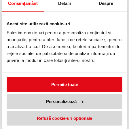
Consimțământ
Detalii
Despre
Informatii livrare
Telefon:
0372 552 601
Acest site utilizează cookie-uri
Folosim cookie-uri pentru a personaliza conținutul și
Adauga in wishlist
anunțurile, pentru a oferi funcții de rețele sociale și pentru
a analiza traficul. De asemenea, le oferim partenerilor de
Modul profesional de afișare.
rețele sociale, de publicitate și de analize informații cu
Ramă magnetică autoadezivă DURAFRAME® este soluția ideală
privire la modul în care folosiți site-ul nostru.
pentru afișarea informațiilor pe suprafețe solide și netede.
• Prezentarea informațiilor într-un mod profesional și de înaltă
calitate
• Introducere rapidă și schimb de documente printr-un cadru
Permite toate
magnetic rabatabil
• Ușor de atașat la suprafețe solide și netede;
• Domenii de aplicare: pentru afișarea și prezentarea
documentelor în format A4, de ex. identificare cameră,
Personalizează
semnalizare și oferte promoționale
• Când se aplică pe sticlă, informațiile pot fi citite din ambele părți.
• Cadrul arată identic de ambele părți
• Pentru utilizare în format portret și peisaj
Refuză cookie-uri optionale
• Dimensiuni externe: 236 x 323 mm
• Tip de montare: autoadeziv