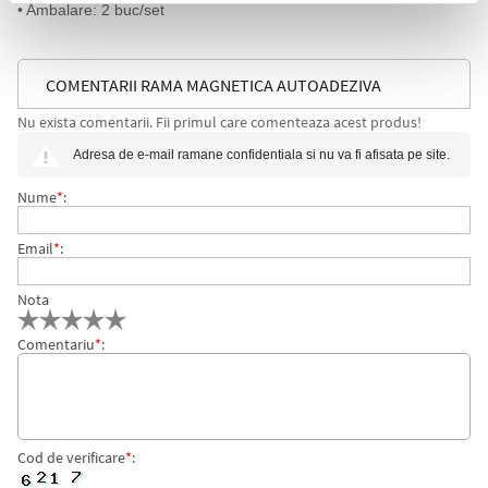
• Ambalare: 2 buc/set
COMENTARII RAMA MAGNETICA AUTOADEZIVA
Nu exista comentarii. Fii primul care comenteaza acest produs!
DURAFRAME, A4, ROSU, 2 BUC/SET DURABLE
Adresa de e-mail ramane confidentiala si nu va fi afisata pe site.
Nume
*
:
Email
*
:
Nota
Comentariu
*
:
Cod de verificare
*
: