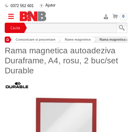
Ajutor
0372 552 601
Intra
Cos
0
in
cont
Cauta
Comunicare si prezentare
Rame magnetice
Rama magnetica auto
Rama magnetica autoadeziva
Duraframe, A4, rosu, 2 buc/set
Durable