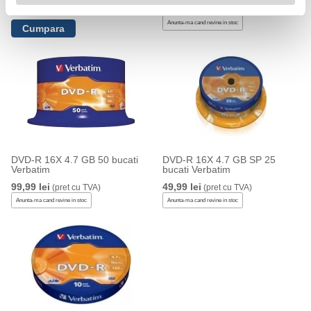
1049,99 lei
69,99 lei
(pret cu TVA)
(pret cu TVA)
Anunta-ma cand revine in stoc
DVD-R 16X 4.7 GB 50 bucati
DVD-R 16X 4.7 GB SP 25
Verbatim
bucati Verbatim
99,99 lei
49,99 lei
(pret cu TVA)
(pret cu TVA)
Anunta-ma cand revine in stoc
Anunta-ma cand revine in stoc