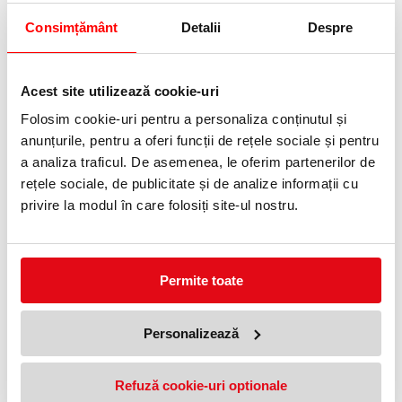
Consimțământ
Detalii
Despre
DVD-R 16X 4.7 GB SP 10 bucati
Verbatim
Acest site utilizează cookie-uri
24,99 lei
(pret cu TVA)
Anunta-ma cand revine in stoc
Folosim cookie-uri pentru a personaliza conținutul și
anunțurile, pentru a oferi funcții de rețele sociale și pentru
a analiza traficul. De asemenea, le oferim partenerilor de
NOUTATI
rețele sociale, de publicitate și de analize informații cu
OFERTE
privire la modul în care folosiți site-ul nostru.
Permite toate
Personalizează
Licenta Microsoft Windows 11
DVD+R 4.7 GB Spindle 25/set
Refuză cookie-uri optionale
Pro, 64 bit, Engleza, OEM, DVD
Verbatim