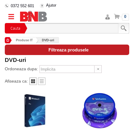
Ajutor
0372 552 601
Intra
Cos
0
in
cont
Cauta
Produse IT
DVD-uri
Filtreaza produsele
DVD-uri
Ordoneaza dupa:
Afiseaza ca: