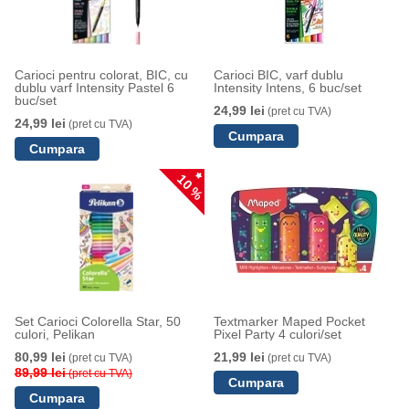
Carioci pentru colorat, BIC, cu
Carioci BIC, varf dublu
dublu varf Intensity Pastel 6
Intensity Intens, 6 buc/set
buc/set
24,99 lei
(pret cu TVA)
24,99 lei
(pret cu TVA)
10 %
Set Carioci Colorella Star, 50
Textmarker Maped Pocket
culori, Pelikan
Pixel Party 4 culori/set
80,99 lei
21,99 lei
(pret cu TVA)
(pret cu TVA)
89,99 lei
(pret cu TVA)