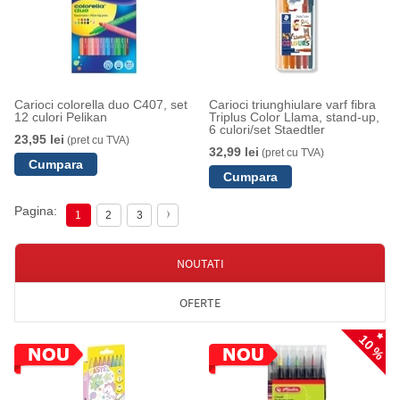
Carioci colorella duo C407, set
Carioci triunghiulare varf fibra
12 culori Pelikan
Triplus Color Llama, stand-up,
6 culori/set Staedtler
23,95 lei
(pret cu TVA)
32,99 lei
(pret cu TVA)
Pagina:
1
2
3
NOUTATI
OFERTE
10 %