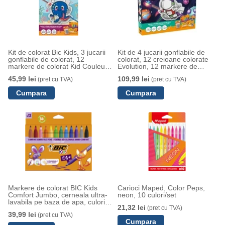
Kit de colorat Bic Kids, 3 jucarii
Kit de 4 jucarii gonflabile de
gonflabile de colorat, 12
colorat, 12 creioane colorate
markere de colorat Kid Couleur,
Evolution, 12 markere de
6 lipici cu sclipici
colorat Kid Couleur, 6 lipici cu
45,99 lei
109,99 lei
(pret cu TVA)
(pret cu TVA)
sclipici, Bic Kids
Markere de colorat BIC Kids
Carioci Maped, Color Peps,
Comfort Jumbo, cerneala ultra-
neon, 10 culori/set
lavabila pe baza de apa, culori
21,32 lei
(pret cu TVA)
asortate, 4.5mm, 12 buc/set
39,99 lei
(pret cu TVA)