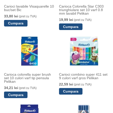
Carioci lavabile Visaquarelle 10
Carioca Colorella Star C303
buc/set Bic
triunghiulare set 10 varf 0.8
mm lavabil Pelikan
33,80 lei
(pret cu TVA)
19,99 lei
(pret cu TVA)
Carioca colorella super brush
Carioci combino super 411 set
set 10 culori varf tip pensula
9 culori varf gros Pelikan
Pelikan
22,59 lei
(pret cu TVA)
34,21 lei
(pret cu TVA)