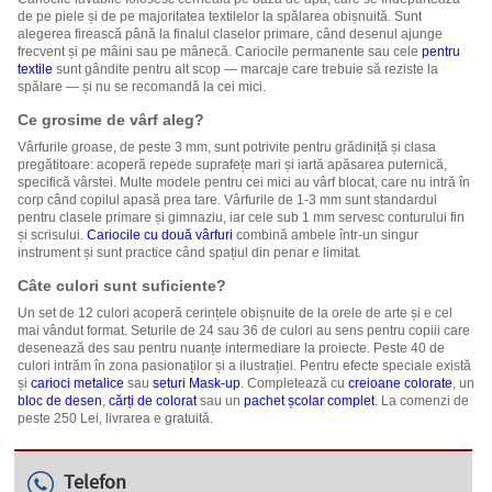
de pe piele și de pe majoritatea textilelor la spălarea obișnuită. Sunt
alegerea firească până la finalul claselor primare, când desenul ajunge
frecvent și pe mâini sau pe mânecă. Cariocile permanente sau cele
pentru
textile
sunt gândite pentru alt scop — marcaje care trebuie să reziste la
spălare — și nu se recomandă la cei mici.
Ce grosime de vârf aleg?
Vârfurile groase, de peste 3 mm, sunt potrivite pentru grădiniță și clasa
pregătitoare: acoperă repede suprafețe mari și iartă apăsarea puternică,
specifică vârstei. Multe modele pentru cei mici au vârf blocat, care nu intră în
corp când copilul apasă prea tare. Vârfurile de 1-3 mm sunt standardul
pentru clasele primare și gimnaziu, iar cele sub 1 mm servesc conturului fin
și scrisului.
Cariocile cu două vârfuri
combină ambele într-un singur
instrument și sunt practice când spațiul din penar e limitat.
Câte culori sunt suficiente?
Un set de 12 culori acoperă cerințele obișnuite de la orele de arte și e cel
mai vândut format. Seturile de 24 sau 36 de culori au sens pentru copiii care
desenează des sau pentru nuanțe intermediare la proiecte. Peste 40 de
culori intrăm în zona pasionaților și a ilustrației. Pentru efecte speciale există
și
carioci metalice
sau
seturi Mask-up
. Completează cu
creioane colorate
, un
bloc de desen
,
cărți de colorat
sau un
pachet școlar complet
. La comenzi de
peste 250 Lei, livrarea e gratuită.
Telefon