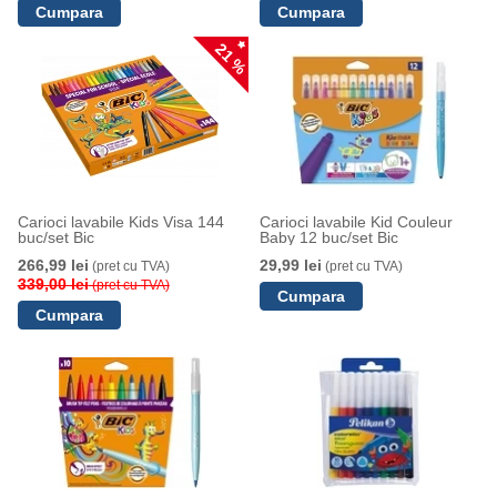
21 %
Carioci lavabile Kids Visa 144
Carioci lavabile Kid Couleur
buc/set Bic
Baby 12 buc/set Bic
266,99 lei
29,99 lei
(pret cu TVA)
(pret cu TVA)
339,00 lei
(pret cu TVA)