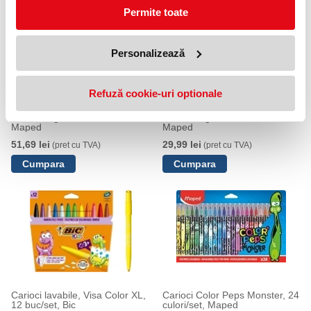
Permite toate
Personalizează
Refuză cookie-uri optionale
Carioci Nightfall 24 culori/set
Carioci Nightfall 12 culori/set
Maped
Maped
51,69 lei
29,99 lei
(pret cu TVA)
(pret cu TVA)
Carioci lavabile, Visa Color XL,
Carioci Color Peps Monster, 24
12 buc/set, Bic
culori/set, Maped