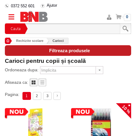
Ajutor
0372 552 601
Intra
Cos
0
in
cont
Cauta
Rechizite scolare
Carioci
Filtreaza produsele
Carioci pentru copii și școală
Ordoneaza dupa:
Afiseaza ca:
Pagina:
1
2
3
10 %