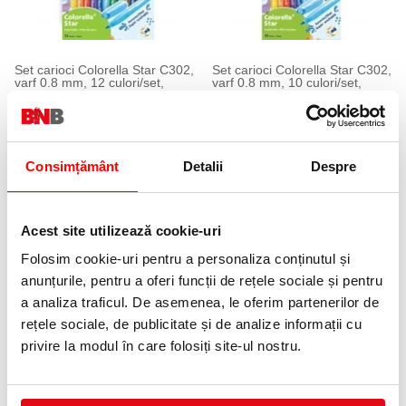
Set carioci Colorella Star C302,
Set carioci Colorella Star C302,
varf 0.8 mm, 12 culori/set,
varf 0.8 mm, 10 culori/set,
Pelikan
Pelikan
16,99 lei
13,99 lei
(pret cu TVA)
(pret cu TVA)
Consimțământ
Detalii
Despre
Acest site utilizează cookie-uri
Folosim cookie-uri pentru a personaliza conținutul și
anunțurile, pentru a oferi funcții de rețele sociale și pentru
a analiza traficul. De asemenea, le oferim partenerilor de
Set carioci Colorella Star C302,
Carioci colorate lavabile Colour
rețele sociale, de publicitate și de analize informații cu
varf 0.8 mm, 6 culori pastel/set,
& Erase 12 buc/set Bic
Pelikan
privire la modul în care folosiți site-ul nostru.
31,99 lei
(pret cu TVA)
12,99 lei
(pret cu TVA)