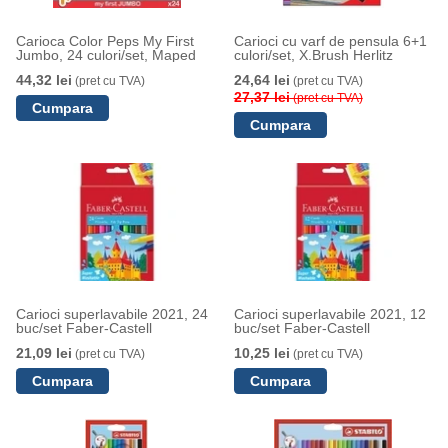
Carioca Color Peps My First
Carioci cu varf de pensula 6+1
Jumbo, 24 culori/set, Maped
culori/set, X.Brush Herlitz
44,32 lei
24,64 lei
(pret cu TVA)
(pret cu TVA)
27,37 lei
(pret cu TVA)
Carioci superlavabile 2021, 24
Carioci superlavabile 2021, 12
buc/set Faber-Castell
buc/set Faber-Castell
21,09 lei
10,25 lei
(pret cu TVA)
(pret cu TVA)