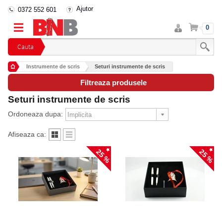
Ajutor
0372 552 601
Intra
Cos
0
in
cont
Cauta
Instrumente de scris
Seturi instrumente de scris
Filtreaza produsele
Seturi instrumente de scris
Ordoneaza dupa:
Afiseaza ca:
25 %
25 %