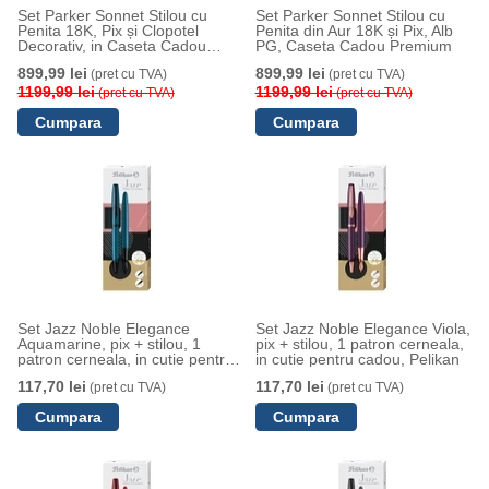
Set Parker Sonnet Stilou cu
Set Parker Sonnet Stilou cu
Penita 18K, Pix și Clopotel
Penita din Aur 18K și Pix, Alb
Decorativ, in Caseta Cadou
PG, Caseta Cadou Premium
Premium
899,99 lei
899,99 lei
(pret cu TVA)
(pret cu TVA)
1199,99 lei
1199,99 lei
(pret cu TVA)
(pret cu TVA)
Set Jazz Noble Elegance
Set Jazz Noble Elegance Viola,
Aquamarine, pix + stilou, 1
pix + stilou, 1 patron cerneala,
patron cerneala, in cutie pentru
in cutie pentru cadou, Pelikan
cadou, Pelikan
117,70 lei
117,70 lei
(pret cu TVA)
(pret cu TVA)