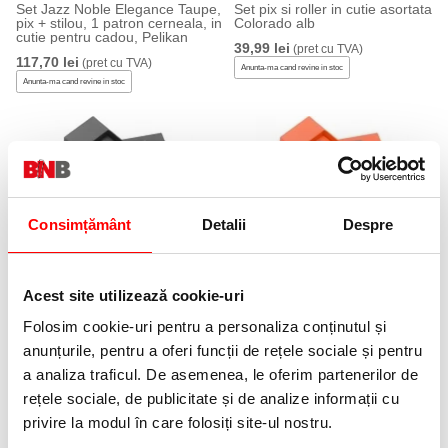
Set Jazz Noble Elegance Taupe,
Set pix si roller in cutie asortata
pix + stilou, 1 patron cerneala, in
Colorado alb
cutie pentru cadou, Pelikan
39,99 lei
(pret cu TVA)
117,70 lei
(pret cu TVA)
Anunta-ma cand revine in stoc
Anunta-ma cand revine in stoc
Consimțământ
Detalii
Despre
Set pix si roller in cutie asortata
Set pix si roller in cutie asortata
Colorado grafit
Colorado portocaliu
Acest site utilizează cookie-uri
39,99 lei
39,99 lei
(pret cu TVA)
(pret cu TVA)
Folosim cookie-uri pentru a personaliza conținutul și
Anunta-ma cand revine in stoc
Anunta-ma cand revine in stoc
anunțurile, pentru a oferi funcții de rețele sociale și pentru
a analiza traficul. De asemenea, le oferim partenerilor de
rețele sociale, de publicitate și de analize informații cu
privire la modul în care folosiți site-ul nostru.