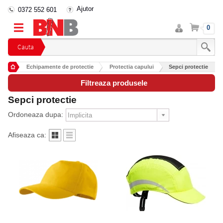
Ajutor
0372 552 601
Intra
Cos
0
in
cont
Cauta
Echipamente de protectie
Protectia capului
Sepci protectie
Filtreaza produsele
Sepci protectie
Ordoneaza dupa:
Afiseaza ca: