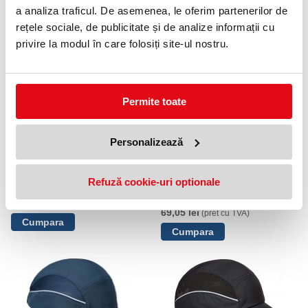
a analiza traficul. De asemenea, le oferim partenerilor de
Sapca Portwest, Gri
Sapca Portwest, Negru
rețele sociale, de publicitate și de analize informații cu
54,90 lei
54,90 lei
(pret cu TVA)
(pret cu TVA)
privire la modul în care folosiți site-ul nostru.
Permite toate
Personalizează
Refuză cookie-uri optionale
Sapca Portwest AirTech, Galben
Sapca Portwest AirTech,
Portocaliu
69,05 lei
(pret cu TVA)
69,05 lei
(pret cu TVA)