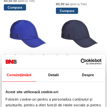
60,50 lei
(pret cu TVA)
60,50 lei
(pret cu TVA)
Sapca Portwest, Albastru Royal
Sapca Portwest, Navy
54,90 lei
54,90 lei
(pret cu TVA)
(pret cu TVA)
Consimțământ
Detalii
Despre
Acest site utilizează cookie-uri
Folosim cookie-uri pentru a personaliza conținutul și
anunțurile, pentru a oferi funcții de rețele sociale și pentru