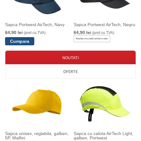
Sapca Portwest AirTech, Navy
Sapca Portwest AirTech, Negru
64,90 lei
64,90 lei
(pret cu TVA)
(pret cu TVA)
Anunta-ma cand revine in stoc
NOUTATI
OFERTE
Sapca unisex, reglabila, galben,
Sapca cu calota AirTech Light,
5P, Malfini
galben, Portwest