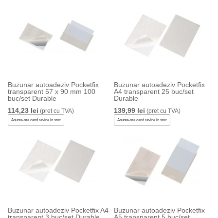
Buzunar autoadeziv Pocketfix
Buzunar autoadeziv Pocketfix
transparent 57 x 90 mm 100
A4 transparent 25 buc/set
buc/set Durable
Durable
114,23 lei
139,99 lei
(pret cu TVA)
(pret cu TVA)
Anunta-ma cand revine in stoc
Anunta-ma cand revine in stoc
Buzunar autoadeziv Pocketfix A4
Buzunar autoadeziv Pocketfix
transparent 3 buc/set Durable
A5 transparent 5 buc/set