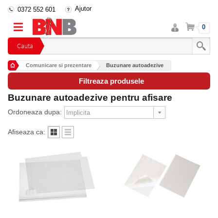
Ajutor
0372 552 601
Intra
Cos
0
in
cont
Cauta
Comunicare si prezentare
Buzunare autoadezive
Filtreaza produsele
Buzunare autoadezive pentru afisare
Ordoneaza dupa:
Afiseaza ca: