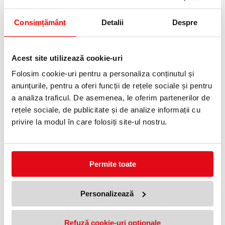
Buzunar adeziv 170 x 110 x 80
Buzunar adeziv 130 x 55 mm
Consimțământ
Detalii
Despre
mm
4,99 lei
(pret cu TVA)
5,99 lei
(pret cu TVA)
Anunta-ma cand revine in stoc
Anunta-ma cand revine in stoc
Acest site utilizează cookie-uri
Folosim cookie-uri pentru a personaliza conținutul și
anunțurile, pentru a oferi funcții de rețele sociale și pentru
a analiza traficul. De asemenea, le oferim partenerilor de
rețele sociale, de publicitate și de analize informații cu
privire la modul în care folosiți site-ul nostru.
Buzunar autoadeziv pentru
Buzunar autoadeziv pentru
afisare A4 5/set Tarifold Kang
carti de vizita 60 x 95 mm
Easy Clic
Probeco
Permite toate
169,99 lei
15,99 lei
(pret cu TVA)
(pret cu TVA)
Anunta-ma cand revine in stoc
Anunta-ma cand revine in stoc
Personalizează
Refuză cookie-uri optionale