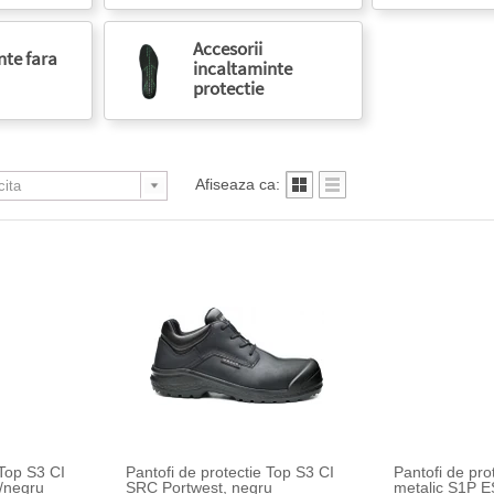
Accesorii
nte fara
incaltaminte
protectie
Afiseaza ca:
 Top S3 CI
Pantofi de protectie Top S3 CI
Pantofi de pr
/negru
SRC Portwest, negru
metalic S1P 