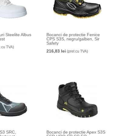
uri Steelite Albus
Bocanci de protectie Fenice
est
CPS S3S, negru/galben, Sir
Safety
t cu TVA)
216,83 lei
(pret cu TVA)
 S3 SRC,
Bocanci de protectie Apex S3S