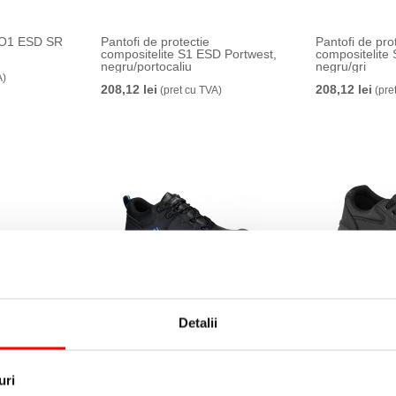
e O1 ESD SR
Pantofi de protectie
Pantofi de pro
compositelite S1 ESD Portwest,
compositelite
negru/portocaliu
negru/gri
A)
208,12 lei
208,12 lei
(pret cu TVA)
(pre
Detalii
 Apex
Pantofi de protectie Apex
Pantofi de prot
ESD HRO
compositelite S3S ESD HRO
Protector S1P
gru/galben
SR SC Portwest, negru/albastru
119,83 lei
(pre
332,41 lei
A)
(pret cu TVA)
uri