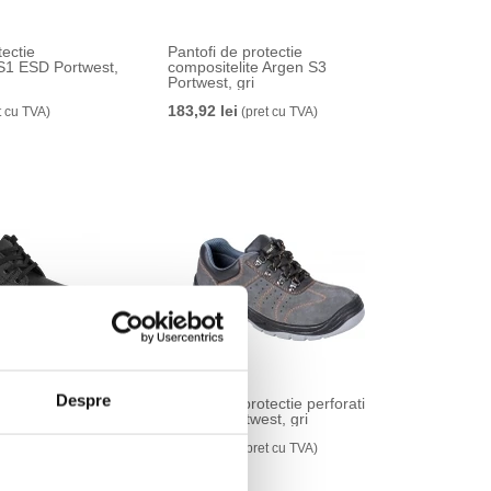
tectie
Pantofi de protectie
 S1 ESD Portwest,
compositelite Argen S3
Portwest, gri
183,92 lei
t cu TVA)
(pret cu TVA)
Despre
ectie Steelite
Pantofi de protectie perforati
 Portwest, negru
Trainer Portwest, gri
183,92 lei
t cu TVA)
(pret cu TVA)