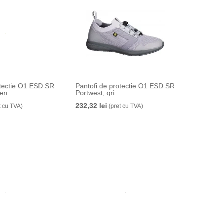
otectie O1 ESD SR
Pantofi de protectie O1 ESD SR
ben
Portwest, gri
232,32 lei
t cu TVA)
(pret cu TVA)