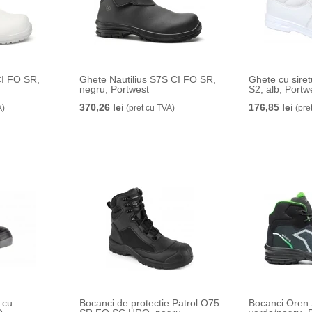
CI FO SR,
Ghete Nautilius S7S CI FO SR,
Ghete cu siret
negru, Portwest
S2, alb, Portw
370,26 lei
176,85 lei
A)
(pret cu TVA)
(pre
 cu
Bocanci de protectie Patrol O75
Bocanci Oren