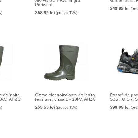
O
SR FO SC HRO, negru,
verde/negru, 
Portwest
349,99 lei
(pre
358,99 lei
A)
(pret cu TVA)
e de inalta
Cizme electroizolante de inalta
Pantofi de pro
tensiune, clasa 2 - 20kV, AHZC
tensiune, clasa 1 - 10kV, AHZC
S3S FO SR, Si
255,55 lei
398,99 lei
A)
(pret cu TVA)
(pre