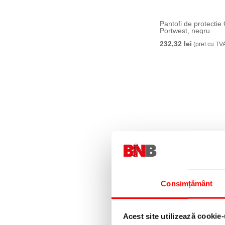
Pantofi de protecti
Portwest, negru
232,32 lei
(pret cu TV
Consimțământ
Pantofi de protectie
compositelite S3S 
SR SC Portwest, ne
332,41 lei
(pret cu TV
Acest site utilizează cookie-