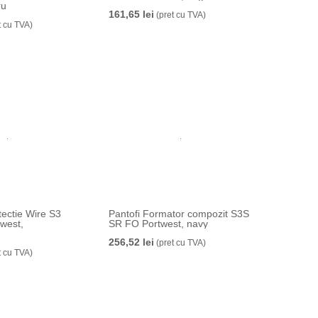
ru
161,65 lei
(pret cu TVA)
t cu TVA)
tectie Wire S3
Pantofi Formator compozit S3S
west,
SR FO Portwest, navy
u
256,52 lei
(pret cu TVA)
t cu TVA)