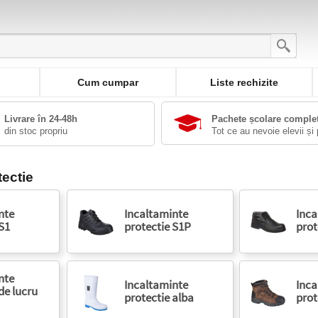
Cum cumpar
Liste rechizite
Livrare în 24-48h
Pachete școlare comple
din stoc propriu
Tot ce au nevoie elevii și 
tectie
nte
Incaltaminte
Inca
S1
protectie S1P
prot
nte
Incaltaminte
Inca
de lucru
protectie alba
prot