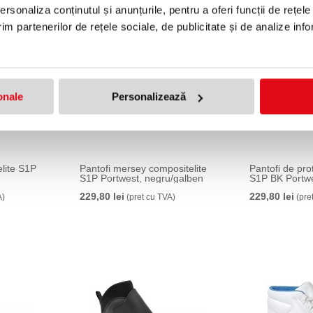
rsonaliza conținutul și anunțurile, pentru a oferi funcții de rețele
im partenerilor de rețele sociale, de publicitate și de analize info
onale
Personalizează
elite S1P
Pantofi mersey compositelite
Pantofi de pro
S1P Portwest, negru/galben
S1P BK Portwe
229,80 lei
229,80 lei
A)
(pret cu TVA)
(pre