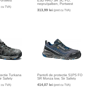
Portwest
ESD HRO SR SC FO,
negru/galben, Portwest
t cu TVA)
313,99 lei
(pret cu TVA)
tectie Turkana
Pantofi de protectie S1PS FO
r Safety
SR Monza low, Sir Safety
414,07 lei
t cu TVA)
(pret cu TVA)