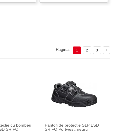
Pagina:
1
2
3
otectie cu bombeu
Pantofi de protectie S1P ESD
ESD SR FO
SR FO Portwest, negru