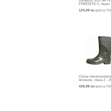
compozit S3S SR F
FREEDITE II, negru
124,09 lei
(pret cu TV
Cizme electroizolant
439,99 lei
(pret cu TV