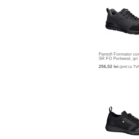
Pantofi Formator co
SR FO Portwest, gri
256,52 lei
(pret cu TV