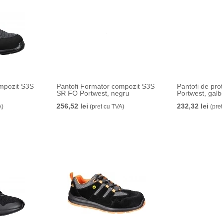
mpozit S3S
Pantofi Formator compozit S3S
Pantofi de pr
SR FO Portwest, negru
Portwest, gal
256,52 lei
232,32 lei
A)
(pret cu TVA)
(pre