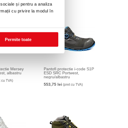
 sociale și pentru a analiza
rmații cu privire la modul în
Permite toate
tectie Mersey
Pantofi protectie i-code S1P
st, albastru
ESD SRC Portwest,
negru/albastru
t cu TVA)
553,75 lei
(pret cu TVA)