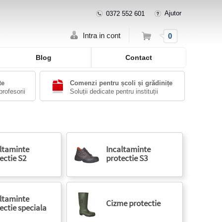
Ajutor
0372 552 601
Cos
Intra in cont
0
Blog
Contact
te
Comenzi pentru școli și grădinițe
profesorii
Soluții dedicate pentru instituții
ltaminte
Incaltaminte
ectie S2
protectie S3
ltaminte
Cizme protectie
ectie speciala