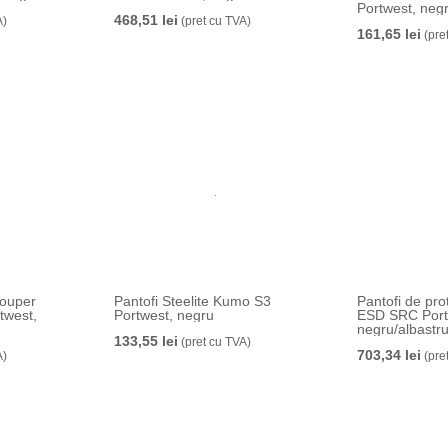
Portwest, neg
468,51 lei
A)
(pret cu TVA)
161,65 lei
(pre
rouper
Pantofi Steelite Kumo S3
Pantofi de pro
twest,
Portwest, negru
ESD SRC Port
negru/albastr
133,55 lei
(pret cu TVA)
703,34 lei
A)
(pre