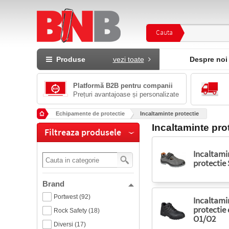
Cauta
Produse
vezi toate
Despre noi
Platformă B2B pentru companii
Prețuri avantajoase și personalizate
Echipamente de protectie
Incaltaminte protectie
Incaltaminte pro
Filtreaza produsele
Incaltami
protectie 
Brand
Portwest (92)
Incaltami
protectie 
Rock Safety (18)
O1/O2
Diversi (17)