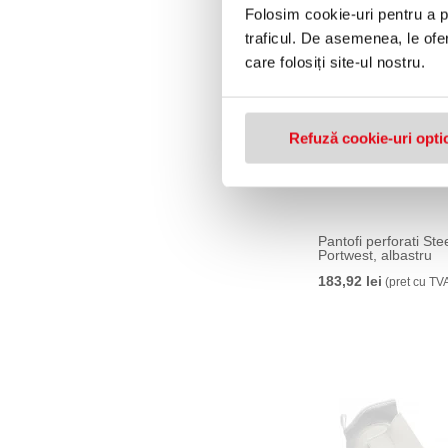
Folosim cookie-uri pentru a pe
traficul. De asemenea, le ofer
care folosiți site-ul nostru.
Refuză cookie-uri opti
Pantofi perforati Ste
Portwest, albastru
183,92 lei
(pret cu TV