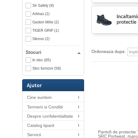
Sir Safety (9)
Artmas (2)
Incaltami
protectie
Gaston Mille (2)
TIGER GRIP (1)
Stenso (2)
Ordoneaza dupa:
Stocuri
In stoc (85)
Stoc furnizor (58)
Ajutor
Cine suntem
Termeni si Conditii
Despre confidentialitate
Catalog tiparit
Pantofi de protectie
Servicii
SRC Portwest, maro