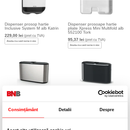
Dispenser prosop hartie
Dispenser prosoape hartie
Inclusive System M alb Katrin
pliate Xpress Mini Multifold alb
552100 Tork
229,00 lei
(pret cu TVA)
95,37 lei
(pret cu TVA)
Anunta-ma cand revine in stoc
Anunta-ma cand revine in stoc
Dispenser prosoape hartie pliate
Dispenser prosoape hartie
Xpress Multifold Countertop
pliate Xpress Multifold
Stainless 460005 Tork
Countertop negru 552208 Tork
Consimțământ
Detalii
Despre
482,96 lei
209,99 lei
(pret cu TVA)
(pret cu TVA)
Anunta-ma cand revine in stoc
Anunta-ma cand revine in stoc