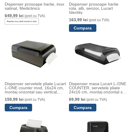
Dispenser prosoape hartie, inox
Dispenser prosoape hartie
satinat, Mediclinics
rola, alb, senzor, Lucart
Identity
649,99 lei
(pret cu TVA)
163,99 lei
(pret cu TVA)
Anunta-ma cand revine in stoc
Dispenser servetele pliate Lucart
Dispenser masa Lucart L-ONE
L-ONE counter mod, 16x24 cm,
COUNTER, servetele pliate
montaj orizontal sau vertical,
24x16 cm, montaj orizontal sau
inchidere tip snap
perete, inchidere cu buton
159,99 lei
69,99 lei
(pret cu TVA)
(pret cu TVA)