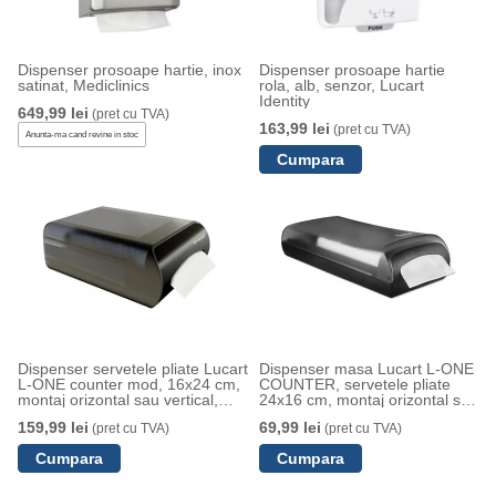
Dispenser prosoape hartie, inox
Dispenser prosoape hartie
satinat, Mediclinics
rola, alb, senzor, Lucart
Identity
649,99 lei
(pret cu TVA)
163,99 lei
(pret cu TVA)
Anunta-ma cand revine in stoc
Dispenser servetele pliate Lucart
Dispenser masa Lucart L-ONE
L-ONE counter mod, 16x24 cm,
COUNTER, servetele pliate
montaj orizontal sau vertical,
24x16 cm, montaj orizontal sau
inchidere tip snap
perete, inchidere cu buton
159,99 lei
69,99 lei
(pret cu TVA)
(pret cu TVA)