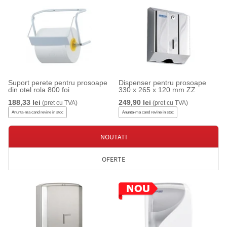
Suport perete pentru prosoape
Dispenser pentru prosoape
din otel rola 800 foi
330 x 265 x 120 mm ZZ
188,33 lei
249,90 lei
(pret cu TVA)
(pret cu TVA)
Anunta-ma cand revine in stoc
Anunta-ma cand revine in stoc
NOUTATI
OFERTE