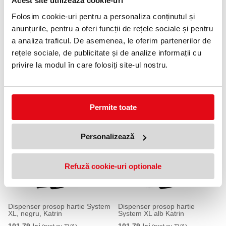
Acest site utilizează cookie-uri
Folosim cookie-uri pentru a personaliza conținutul și
anunțurile, pentru a oferi funcții de rețele sociale și pentru
a analiza traficul. De asemenea, le oferim partenerilor de
rețele sociale, de publicitate și de analize informații cu
privire la modul în care folosiți site-ul nostru.
Dispenser prosoape hartie pliate
Dispenser prosoape hartie
Xpress Multifold Countertop alb
pliate Xpress Mini Multifold
552200 Tork
negru 552108 Tork
89,99 lei
109,99 lei
(pret cu TVA)
(pret cu TVA)
Permite toate
Anunta-ma cand revine in stoc
Anunta-ma cand revine in stoc
Personalizează
Refuză cookie-uri optionale
Dispenser prosop hartie System
Dispenser prosop hartie
XL, negru, Katrin
System XL alb Katrin