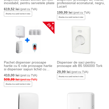
inoxidabil, pentru servetele pliate
professional econatural, negru,
Lucart
619,52 lei
(pret cu TVA)
199,99 lei
(pret cu TVA)
Anunta-ma cand revine in stoc
Anunta-ma cand revine in stoc
20 %
Pachet dispenser prosoape
Dispenser de saci pentru
hartie cu 6 role prosoape hartie
prosoape alb B5 566000 Tork
si dispenser sapun lichid cu
29,99 lei
(pret cu TVA)
rezerva Sensitive 1L, EXTE
410,00 lei
(pret cu TVA)
Anunta-ma cand revine in stoc
509,99 lei
(pret cu TVA)
Anunta-ma cand revine in stoc