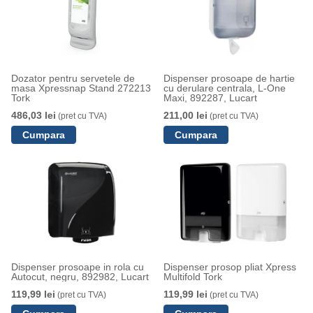
Dozator pentru servetele de
Dispenser prosoape de hartie
masa Xpressnap Stand 272213
cu derulare centrala, L-One
Tork
Maxi, 892287, Lucart
486,03 lei
211,00 lei
(pret cu TVA)
(pret cu TVA)
Dispenser prosoape in rola cu
Dispenser prosop pliat Xpress
Autocut, negru, 892982, Lucart
Multifold Tork
119,99 lei
119,99 lei
(pret cu TVA)
(pret cu TVA)