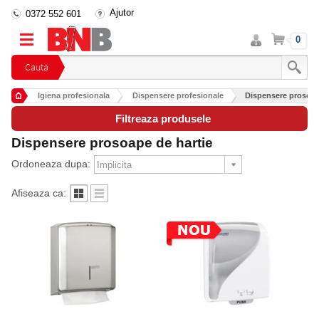
Ajutor
0372 552 601
Intra
Cos
0
in
cont
Cauta
Igiena profesionala
Dispensere profesionale
Dispensere prosoap
Filtreaza produsele
Dispensere prosoape de hartie
Ordoneaza dupa:
Afiseaza ca: