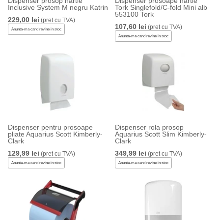
Dispenser prosop hartie
Dispenser prosoape hartie
Inclusive System M negru Katrin
Tork Singlefold/C-fold Mini alb
553100 Tork
229,00 lei
(pret cu TVA)
107,60 lei
(pret cu TVA)
Anunta-ma cand revine in stoc
Anunta-ma cand revine in stoc
Dispenser pentru prosoape
Dispenser rola prosop
pliate Aquarius Scott Kimberly-
Aquarius Scott Slim Kimberly-
Clark
Clark
129,99 lei
349,99 lei
(pret cu TVA)
(pret cu TVA)
Anunta-ma cand revine in stoc
Anunta-ma cand revine in stoc