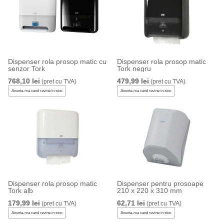
Dispenser rola prosop matic cu
Dispenser rola prosop matic
senzor Tork
Tork negru
768,10 lei
479,99 lei
(pret cu TVA)
(pret cu TVA)
Anunta-ma cand revine in stoc
Anunta-ma cand revine in stoc
Dispenser rola prosop matic
Dispenser pentru prosoape
Tork alb
210 x 220 x 310 mm
179,99 lei
62,71 lei
(pret cu TVA)
(pret cu TVA)
Anunta-ma cand revine in stoc
Anunta-ma cand revine in stoc