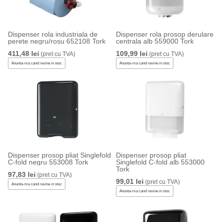
Dispenser rola industriala de
Dispenser rola prosop derulare
perete negru/rosu 652108 Tork
centrala alb 559000 Tork
411,48 lei
109,99 lei
(pret cu TVA)
(pret cu TVA)
Anunta-ma cand revine in stoc
Anunta-ma cand revine in stoc
Dispenser prosop pliat Singlefold
Dispenser prosop pliat
C-fold negru 553008 Tork
Singlefold C-fold alb 553000
Tork
97,83 lei
(pret cu TVA)
99,01 lei
(pret cu TVA)
Anunta-ma cand revine in stoc
Anunta-ma cand revine in stoc