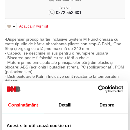
Telefon:
0372 552 601
Adauga in wishlist
-Dispenser prosop hartie Inclusive System M Funcționează cu
toate tipurile de hârtie absorbantă pliere: non stop-C Fold,, One
Stop și zigzag cu o lățime maximă de 240 mm
- Capacul se deschide în sus pentru o reumplere ușoară
- Blocarea poate fi folosită cu sau fără o cheie
- Materii prime principale ale principalelor părți din plastic și
blocare: ABS (acrilonitril butadien stiren), PC (policarbonat), POM
(polioximetilen)
- Distribuitoarele Katrin Inclusive sunt rezistente la temperaturi
ridicate
Consimțământ
Detalii
Despre
Acest site utilizează cookie-uri
PRODUSE SIMILARE