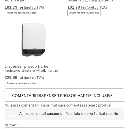
XL alb Katrin
System XL, negru, Katrin
101,79 lei
101,79 lei
(pret cu TVA)
(pret cu TVA)
Anunta-ma cand revine in stoc
Anunta-ma cand revine in stoc
Dispenser prosop hartie
Inclusive System M alb Katrin
229,00 lei
(pret cu TVA)
Anunta-ma cand revine in stoc
COMENTARII DISPENSER PROSOP HARTIE INCLUSIVE
Nu exista comentarii. Fii primul care comenteaza acest produs!
SYSTEM M NEGRU KATRIN
Adresa de e-mail ramane confidentiala si nu va fi afisata pe site.
Nume
*
: