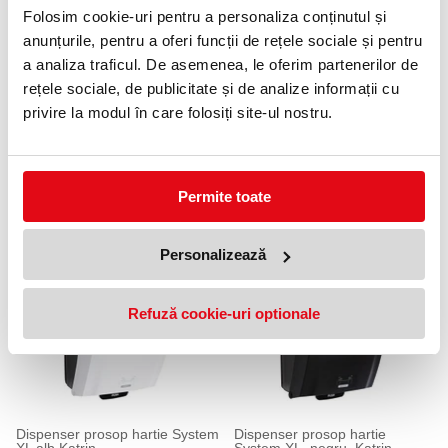
Folosim cookie-uri pentru a personaliza conținutul și
anunțurile, pentru a oferi funcții de rețele sociale și pentru
a analiza traficul. De asemenea, le oferim partenerilor de
rețele sociale, de publicitate și de analize informații cu
privire la modul în care folosiți site-ul nostru.
Dispenser prosop hartie
Dispenser prosop hartie
Permite toate
Inclusive System, alb, Katrin
Inclusive System, negru, Katrin
499,99 lei
499,99 lei
(pret cu TVA)
(pret cu TVA)
Anunta-ma cand revine in stoc
Anunta-ma cand revine in stoc
Personalizează
Refuză cookie-uri optionale
Dispenser prosop hartie System
Dispenser prosop hartie