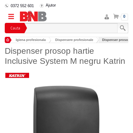
Ajutor
0372 552 601
Intra
Cos
0
in
cont
Cauta
Igiena profesionala
Dispensere profesionale
Dispenser prosop ha
Dispensere prosoape de hartie
Dispenser prosop hartie
Inclusive System M negru Katrin