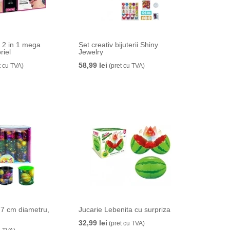
, 2 in 1 mega
Set creativ bijuterii Shiny
riel
Jewelry
58,99 lei
t cu TVA)
(pret cu TVA)
 7 cm diametru,
Jucarie Lebenita cu surpriza
e
32,99 lei
(pret cu TVA)