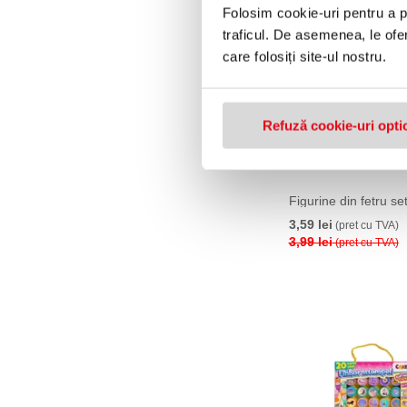
Folosim cookie-uri pentru a pe
traficul. De asemenea, le ofer
care folosiți site-ul nostru.
Refuză cookie-uri opti
Figurine din fetru se
3,59 lei
(pret cu TVA)
3,99 lei
(pret cu TVA)