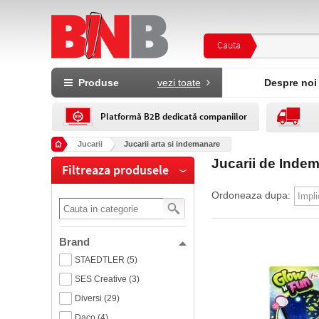
Cauta
Produse
vezi toate
Despre noi
Platformă B2B dedicată companiilor
Jucarii
Jucarii arta si indemanare
Jucarii de Indem
Filtreaza produsele
Ordoneaza dupa:
Brand
STAEDTLER (5)
SES Creative (3)
Diversi (29)
Daco (4)