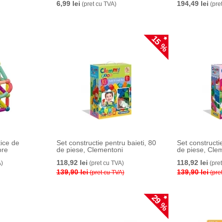
6,99 lei
194,49 lei
(pret cu TVA)
(pre
15 %
ice de
Set constructie pentru baieti, 80
Set constructi
ore
de piese, Clementoni
de piese, Cle
118,92 lei
118,92 lei
)
(pret cu TVA)
(pre
139,90 lei
139,90 lei
(pret cu TVA)
(pre
29 %