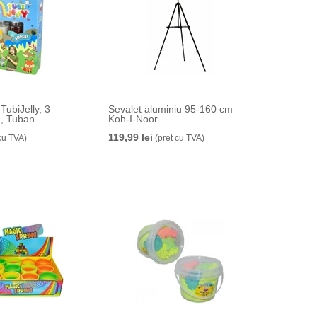
TubiJelly, 3
Sevalet aluminiu 95-160 cm
e, Tuban
Koh-I-Noor
119,99 lei
cu TVA)
(pret cu TVA)