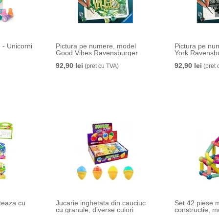
 - Unicorni
Pictura pe numere, model
Pictura pe n
Good Vibes Ravensburger
York Ravensb
92,90 lei
92,90 lei
(pret cu TVA)
(pret 
cteaza cu
Jucarie inghetata din cauciuc
Set 42 piese 
cu granule, diverse culori
constructie, m