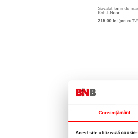
Sevalet lemn de ma
Koh-I-Noor
215,00 lei
(pret cu TV
Nisip magic, 300 g/g
Consimțământ
14,99 lei
(pret cu TVA)
Acest site utilizează cookie-