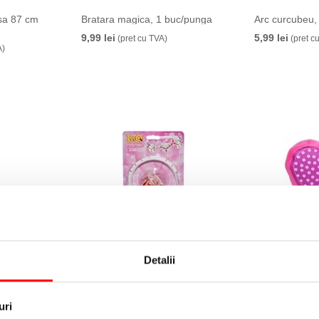
sa 87 cm
Bratara magica, 1 buc/punga
Arc curcubeu,
9,99 lei
5,99 lei
(pret cu TVA)
(pret c
A)
aletusa
Cordeluta din plastic cu
Set de joaca c
accesorii demontabile
Inimioara
Detalii
8,99 lei
14,99 lei
(pret cu TVA)
(pret 
uri