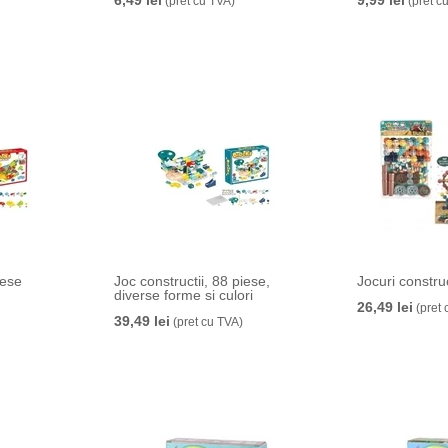
6,49 lei
9,99 lei
(pret cu TVA)
(pret c
iese
Joc constructii, 88 piese,
Jocuri constru
diverse forme si culori
26,49 lei
(pret 
39,49 lei
(pret cu TVA)