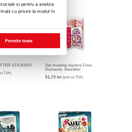
 sociale și pentru a analiza
rmații cu privire la modul în
Permite toate
LITTER STICKERS
Set modelaj bijuterii Fimo
Romantic Staedtler
cu TVA)
51,73 lei
(pret cu TVA)