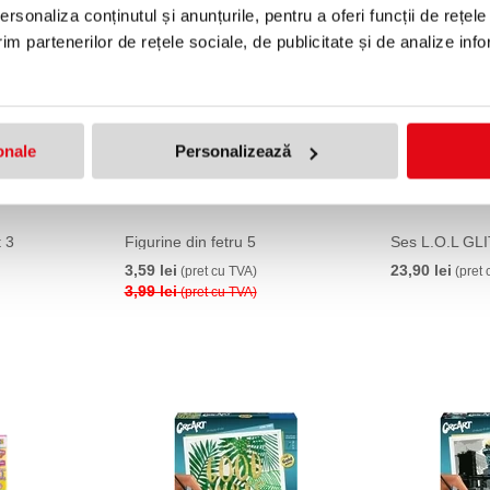
10 %
10 %
rsonaliza conținutul și anunțurile, pentru a oferi funcții de rețele
im partenerilor de rețele sociale, de publicitate și de analize info
onale
Personalizează
t 3
Figurine din fetru 5
Ses L.O.L G
3,59 lei
23,90 lei
(pret cu TVA)
(pret 
3,99 lei
(pret cu TVA)