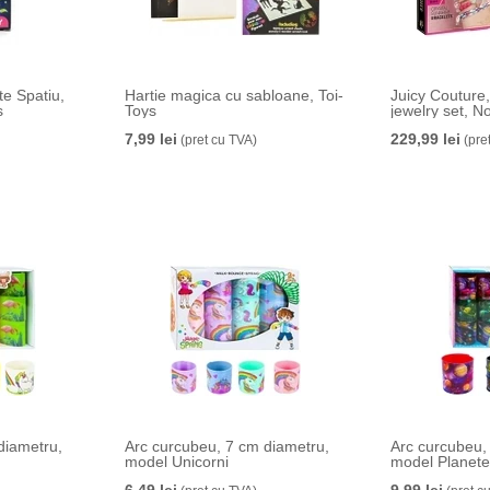
te Spatiu,
Hartie magica cu sabloane, Toi-
Juicy Couture
s
Toys
jewelry set, No
7,99 lei
229,99 lei
(pret cu TVA)
(pre
diametru,
Arc curcubeu, 7 cm diametru,
Arc curcubeu,
model Unicorni
model Planet