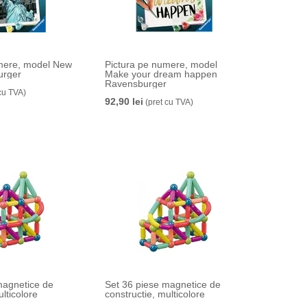
umere, model New
Pictura pe numere, model
urger
Make your dream happen
Ravensburger
cu TVA)
92,90 lei
(pret cu TVA)
magnetice de
Set 36 piese magnetice de
ulticolore
constructie, multicolore