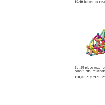
10,49 lei
(pret cu TVA)
Set 25 piese magnet
constructie, multicol
119,99 lei
(pret cu TVA