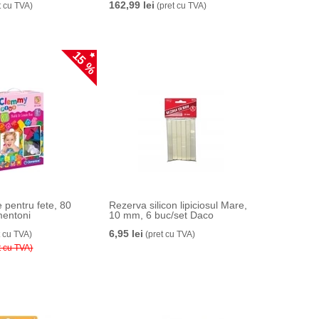
162,99 lei
t cu TVA)
(pret cu TVA)
15 %
e pentru fete, 80
Rezerva silicon lipiciosul Mare,
mentoni
10 mm, 6 buc/set Daco
6,95 lei
t cu TVA)
(pret cu TVA)
t cu TVA)