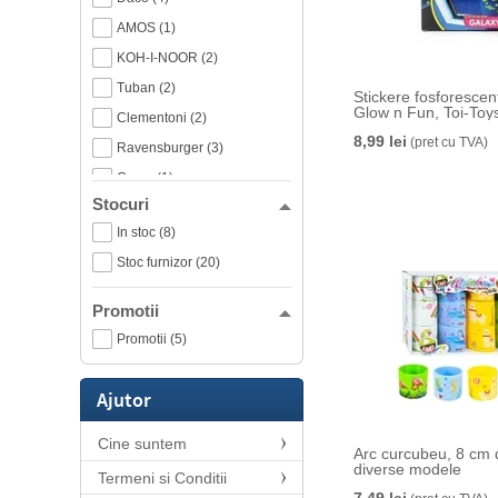
AMOS (1)
KOH-I-NOOR (2)
Tuban (2)
Stickere fosforescen
Glow n Fun, Toi-Toy
Clementoni (2)
8,99 lei
(pret cu TVA)
Ravensburger (3)
Craze (1)
Stocuri
Noriel (1)
In stoc (8)
Toi-Toys (2)
Stoc furnizor (20)
Promotii
Promotii (5)
Ajutor
Cine suntem
Arc curcubeu, 8 cm 
diverse modele
Termeni si Conditii