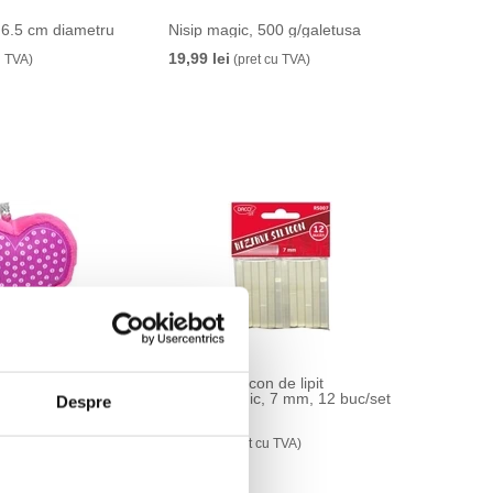
 6.5 cm diametru
Nisip magic, 500 g/galetusa
19,99 lei
u TVA)
(pret cu TVA)
reativ Pernita
Rezerva silicon de lipit
Lipiciosul mic, 7 mm, 12 buc/set
Despre
Daco
cu TVA)
9,99 lei
(pret cu TVA)