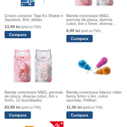
Creion corector Tipp-Ex Shake-n
Banda corectoare M&G,
Squeeze, 8ml, blister
pernute de pisica, diverse
culori, 6m x 5mm, diverse
13,99 lei
(pret cu TVA)
culori
6,99 lei
(pret cu TVA)
Banda corectoare M&G, pernute
Banda corectoare blanco roller
de pisica, diverse culori, 6m x
fancy 5mm x 6m, culori
5mm, 12 buc/display
asortate, Pelikan
83,99 lei
11,36 lei
(pret cu TVA)
(pret cu TVA)
28 %