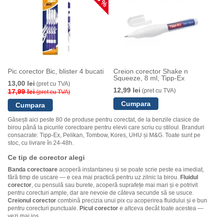
Pic corector Bic, blister 4 bucati
Creion corector Shake n
Squeeze, 8 ml, Tipp-Ex
13,00 lei
(pret cu TVA)
12,99 lei
(pret cu TVA)
17,99 lei
(pret cu TVA)
Găsești aici peste 80 de produse pentru corectat, de la benzile clasice de
birou până la picurile corectoare pentru elevii care scriu cu stiloul. Branduri
consacrate: Tipp-Ex, Pelikan, Tombow, Kores, UHU și M&G. Toate sunt pe
stoc, cu livrare în 24-48h.
Ce tip de corector alegi
Banda corectoare
acoperă instantaneu și se poate scrie peste ea imediat,
fără timp de uscare — e cea mai practică pentru uz zilnic la birou.
Fluidul
corector
, cu pensulă sau burete, acoperă suprafețe mai mari și e potrivit
pentru corecturi ample, dar are nevoie de câteva secunde să se usuce.
Creionul corector
combină precizia unui pix cu acoperirea fluidului și e bun
pentru corecturi punctuale.
Picul corector
e altceva decât toate acestea —
vezi mai jos.