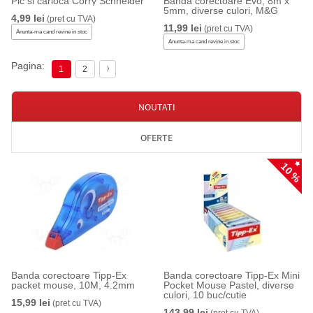
Pic si carioca Corry Schneider
Banda corectoare Evo, 8m x
5mm, diverse culori, M&G
4,99 lei
(pret cu TVA)
11,99 lei
(pret cu TVA)
Anunta-ma cand revine in stoc
Anunta-ma cand revine in stoc
Pagina:
1
2
NOUTATI
OFERTE
10 %
Banda corectoare Tipp-Ex
Banda corectoare Tipp-Ex Mini
packet mouse, 10M, 4.2mm
Pocket Mouse Pastel, diverse
culori, 10 buc/cutie
15,99 lei
(pret cu TVA)
143,99 lei