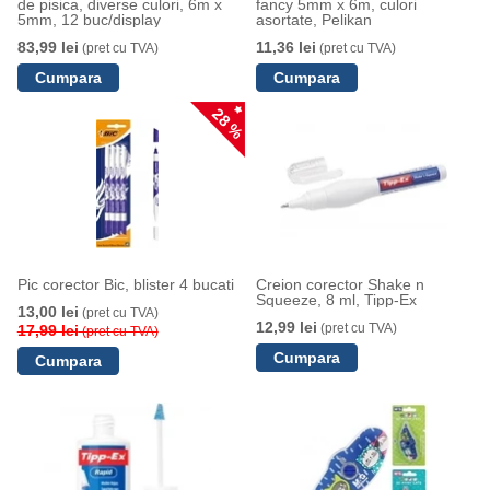
de pisica, diverse culori, 6m x
fancy 5mm x 6m, culori
5mm, 12 buc/display
asortate, Pelikan
83,99 lei
11,36 lei
(pret cu TVA)
(pret cu TVA)
28 %
Pic corector Bic, blister 4 bucati
Creion corector Shake n
Squeeze, 8 ml, Tipp-Ex
13,00 lei
(pret cu TVA)
12,99 lei
(pret cu TVA)
17,99 lei
(pret cu TVA)