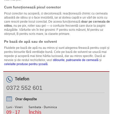
Cum funcționează picul corector
Picul corector nu acoperă, ci decolorează: reacționează chimic cu cerneala
albastră de stilou și o face invizibilă, iar al doilea capăt e un vârf de scris cu
care rescrii peste locul corectat. De aceea funcționează
doar pe cerneala de
stilou
, nu pe pix, roller sau gel — o confuzie frecventă care duce la pagini
mâzgălite. Vârfurile vin în trei grosimi: F pentru scris mărunt, M pentru uz
obișnuit, B pentru scris mare, la clasele primare.
Pe bază de apă sau de solvent
Fluidele pe bază de apă nu au miros și sunt alegerea firească pentru copii și
pentru birourile fără ventilație bună. Cele pe bază de solvent se usucă mai
repede și acoperă mai bine hârtia lucioasă, dar au miros specific. Dacă ai
nevoie și de restul rechizitelor, vezi
stilourile
,
patroanele de cerneală
și
celelalte produse pentru școală
.
Telefon
0372 552 601
Orar depozite
Luni - Vineri
Sambata - Duminica
09 - 17
Închis