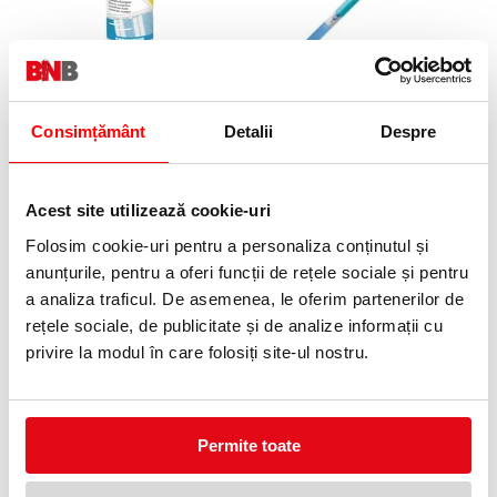
Lichid corector 20 ml UHU
Pic corector cu rescriere
Scribolino, varf F, Faber-
6,99 lei
(pret cu TVA)
Castell
Consimțământ
Detalii
Despre
4,99 lei
(pret cu TVA)
Acest site utilizează cookie-uri
Folosim cookie-uri pentru a personaliza conținutul și
anunțurile, pentru a oferi funcții de rețele sociale și pentru
a analiza traficul. De asemenea, le oferim partenerilor de
rețele sociale, de publicitate și de analize informații cu
privire la modul în care folosiți site-ul nostru.
Pic corector 2 bucati Bic
Creion corector 10gr Kores
13,99 lei
5,99 lei
(pret cu TVA)
(pret cu TVA)
Permite toate