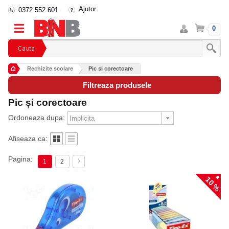
Ajutor
0372 552 601
Intra
Cos
0
in
cont
Cauta
Rechizite scolare
Pic si corectoare
Filtreaza produsele
Pic și corectoare
Ordoneaza dupa:
Afiseaza ca:
Pagina:
1
2
10 %