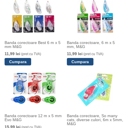
Banda corectoare Best 6 m x 5
Banda corectoare, 6 m x 5
mm M&G
mm, M&G
11,99 lei
11,99 lei
(pret cu TVA)
(pret cu TVA)
Banda corectoare 12 m x 5 mm
Banda corectoare, So many
Evo M&G
cats, diverse culori, 6m x 5mm,
M&G
15,99 lei
(pret cu TVA)