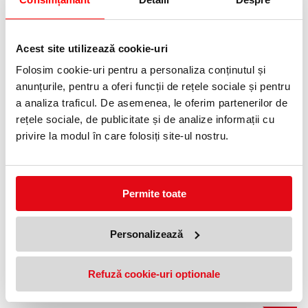
Acest site utilizează cookie-uri
Joc funny bunny Ravensburger
99,07 lei
(pret cu TVA)
Folosim cookie-uri pentru a personaliza conținutul și
Anunta-ma cand revine in stoc
anunțurile, pentru a oferi funcții de rețele sociale și pentru
a analiza traficul. De asemenea, le oferim partenerilor de
NOUTATI
rețele sociale, de publicitate și de analize informații cu
privire la modul în care folosiți site-ul nostru.
Permite toate
Personalizează
Pictura Pe Numere - Cal
Pictura pe numere portret calut
Ravensburger
Ravensburger
Refuză cookie-uri optionale
109,90 lei
29,65 lei
(pret cu TVA)
(pret cu TVA)
Anunta-ma cand revine in stoc
Anunta-ma cand revine in stoc