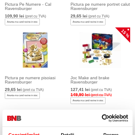
Pictura Pe Numere - Cal
Pictura pe numere portret calut
Ravensburger
Ravensburger
109,90 lei
29,65 lei
(pret cu TVA)
(pret cu TVA)
Anunta-ma cand revine in stoc
Anunta-ma cand revine in stoc
15 %
Pictura pe numere pisoiasi
Joc Make and brake
Ravensburger
Ravensburger
29,65 lei
127,41 lei
(pret cu TVA)
(pret cu TVA)
149,90 lei
(pret cu TVA)
Anunta-ma cand revine in stoc
Anunta-ma cand revine in stoc
Consimțământ
Detalii
Despre