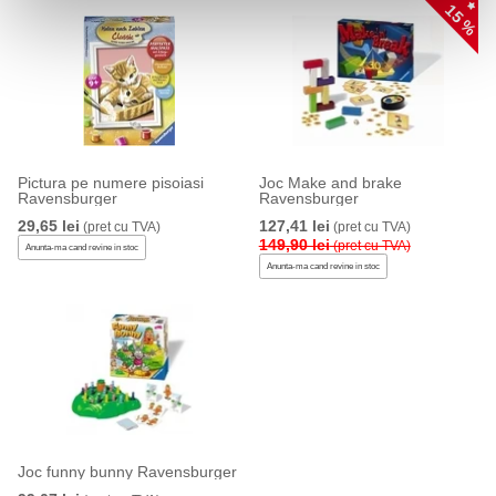
15 %
Pictura pe numere pisoiasi
Joc Make and brake
Ravensburger
Ravensburger
29,65 lei
127,41 lei
(pret cu TVA)
(pret cu TVA)
149,90 lei
(pret cu TVA)
Anunta-ma cand revine in stoc
Anunta-ma cand revine in stoc
Joc funny bunny Ravensburger