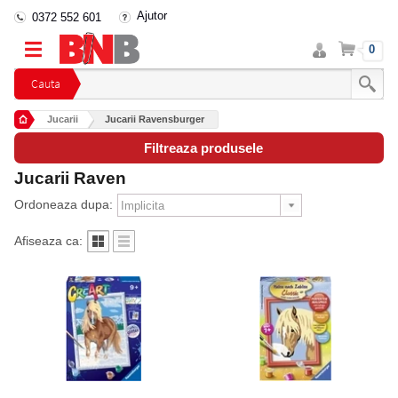
Ajutor
0372 552 601
Intra
Cos
0
in
cont
Cauta
Jucarii
Jucarii Ravensburger
Filtreaza produsele
Jucarii Raven
Ordoneaza dupa:
Afiseaza ca: