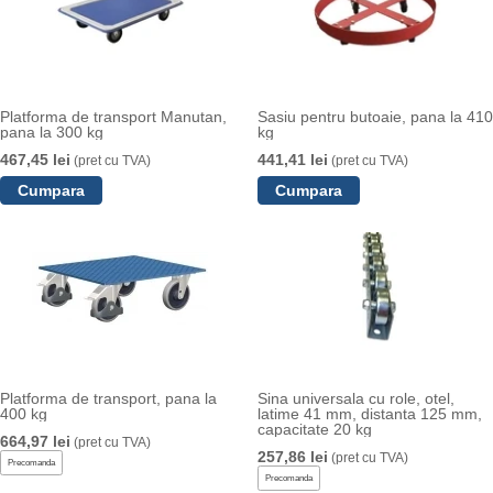
Platforma de transport Manutan,
Sasiu pentru butoaie, pana la 410
pana la 300 kg
kg
467,45 lei
441,41 lei
(pret cu TVA)
(pret cu TVA)
Platforma de transport, pana la
Sina universala cu role, otel,
400 kg
latime 41 mm, distanta 125 mm,
capacitate 20 kg
664,97 lei
(pret cu TVA)
257,86 lei
(pret cu TVA)
Precomanda
Precomanda