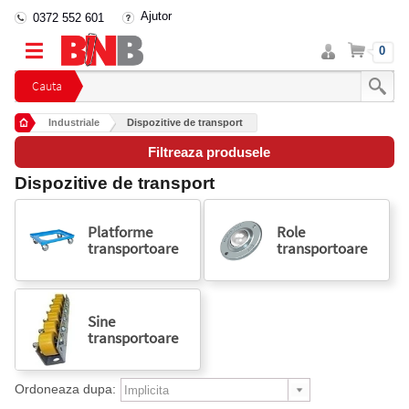
Ajutor
0372 552 601
Intra
Cos
0
in
cont
Cauta
Industriale
Dispozitive de transport
Filtreaza produsele
Dispozitive de transport
Platforme
Role
transportoare
transportoare
Sine
transportoare
Ordoneaza dupa: