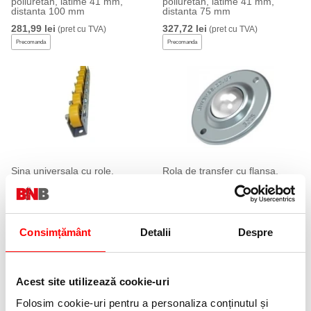
poliuretan, latime 41 mm,
poliuretan, latime 41 mm,
distanta 100 mm
distanta 75 mm
281,99 lei
327,72 lei
(pret cu TVA)
(pret cu TVA)
Precomanda
Precomanda
Sina universala cu role,
Rola de transfer cu flansa,
poliuretan, latime 41 mm,
diametru 25 mm
distanta 50 mm
54,62 lei
(pret cu TVA)
435,06 lei
(pret cu TVA)
Precomanda
Precomanda
Consimțământ
Detalii
Despre
Acest site utilizează cookie-uri
Folosim cookie-uri pentru a personaliza conținutul și