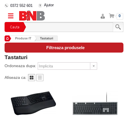
Ajutor
0372 552 601
Intra
Cos
0
in
cont
Cauta
Produse IT
Tastaturi
Filtreaza produsele
Tastaturi
Ordoneaza dupa:
Afiseaza ca: