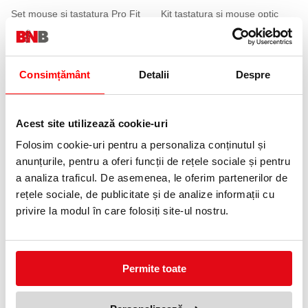
Set mouse si tastatura Pro Fit
Kit tastatura si mouse optic
low profile Kensington
wireless Cortino, negru, Hama
314,95 lei
129,99 lei
(pret cu TVA)
(pret cu TVA)
Anunta-ma cand revine in stoc
Consimțământ
Detalii
Despre
Acest site utilizează cookie-uri
Folosim cookie-uri pentru a personaliza conținutul și
anunțurile, pentru a oferi funcții de rețele sociale și pentru
a analiza traficul. De asemenea, le oferim partenerilor de
Tastatura gaming uRage Exodus
Tastatura cu fir KB216 USB
rețele sociale, de publicitate și de analize informații cu
700 semi-mecanica Hama
Dell
privire la modul în care folosiți site-ul nostru.
359,80 lei
99,90 lei
(pret cu TVA)
(pret cu TVA)
Anunta-ma cand revine in stoc
Anunta-ma cand revine in stoc
Permite toate