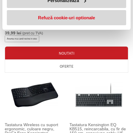
Personalizează
Refuză cookie-uri optionale
Tastatura SRXK-9400MM
Serioux
39,99 lei
(pret cu TVA)
Anunta-ma cand revine in stoc
NOUTATI
OFERTE
Tastatura Wireless cu suport
Tastatura Kensington EQ
ergonomic, culoare negru,
KB515, reincarcabila, cu fir de