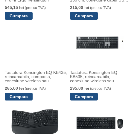
ProFit Ergo Kensington
150 cm, conexiune cablu USB-
C, gri
545,15 lei
215,00 lei
(pret cu TVA)
(pret cu TVA)
Tastatura Kensington EQ KB435,
Tastatura Kensington EQ
reincarcabila, compacta,
KB535, reincarcabila,
conexiune wireless sau
conexiune wireless sau
bluetooth, gri
bluetooth, gri
265,00 lei
295,00 lei
(pret cu TVA)
(pret cu TVA)