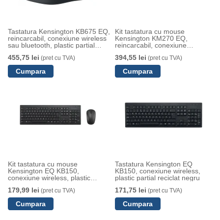
Tastatura Kensington KB675 EQ,
Kit tastatura cu mouse
reincarcabil, conexiune wireless
Kensington KM270 EQ,
sau bluetooth, plastic partial
reincarcabil, conexiune
reciclat, negru
wireless, material partial
455,75 lei
394,55 lei
(pret cu TVA)
(pret cu TVA)
reciclat, negru
Kit tastatura cu mouse
Tastatura Kensington EQ
Kensington EQ KB150,
KB150, conexiune wireless,
conexiune wireless, plastic
plastic partial reciclat negru
partial reciclat, negru
179,99 lei
171,75 lei
(pret cu TVA)
(pret cu TVA)