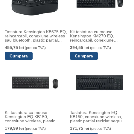
Tastatura Kensington KB675 EQ,
Kit tastatura cu mouse
reincarcabil, conexiune wireless
Kensington KM270 EQ,
sau bluetooth, plastic partial
reincarcabil, conexiune
reciclat, negru
wireless, material partial
455,75 lei
394,55 lei
(pret cu TVA)
(pret cu TVA)
reciclat, negru
Kit tastatura cu mouse
Tastatura Kensington EQ
Kensington EQ KB150,
KB150, conexiune wireless,
conexiune wireless, plastic
plastic partial reciclat negru
partial reciclat, negru
179,99 lei
171,75 lei
(pret cu TVA)
(pret cu TVA)