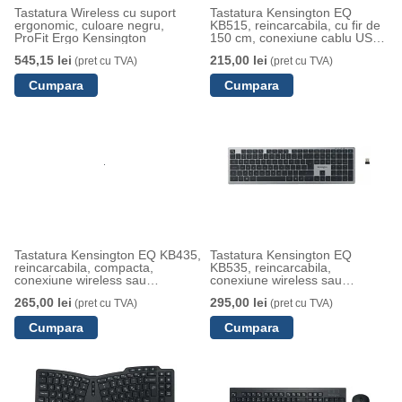
Tastatura Wireless cu suport
Tastatura Kensington EQ
ergonomic, culoare negru,
KB515, reincarcabila, cu fir de
ProFit Ergo Kensington
150 cm, conexiune cablu USB-
C, gri
545,15 lei
215,00 lei
(pret cu TVA)
(pret cu TVA)
Tastatura Kensington EQ KB435,
Tastatura Kensington EQ
reincarcabila, compacta,
KB535, reincarcabila,
conexiune wireless sau
conexiune wireless sau
bluetooth, gri
bluetooth, gri
265,00 lei
295,00 lei
(pret cu TVA)
(pret cu TVA)