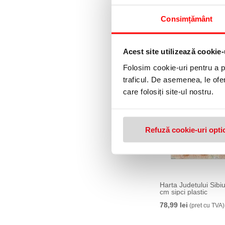
Consimțământ
Harta Bucuresti Zon
100 x 70 cm sipci pla
78,99 lei
(pret cu TVA)
Acest site utilizează cookie-
Folosim cookie-uri pentru a pe
traficul. De asemenea, le ofer
care folosiți site-ul nostru.
Refuză cookie-uri opti
Harta Judetului Sibi
cm sipci plastic
78,99 lei
(pret cu TVA)