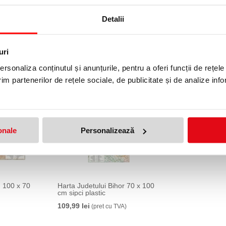
Detalii
a Centrala
Harta Municipiului Sibiu SB 100
Harta Municip
stic
x 70 cm sipci de plastic
100 x 70 cm si
72,99 lei
72,99 lei
(pret cu TVA)
(pret 
uri
rsonaliza conținutul și anunțurile, pentru a oferi funcții de rețele
im partenerilor de rețele sociale, de publicitate și de analize info
onale
Personalizează
u 100 x 70
Harta Judetului Bihor 70 x 100
cm sipci plastic
109,99 lei
(pret cu TVA)