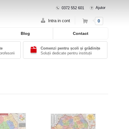
Ajutor
0372 552 601
Cos
Intra in cont
0
Blog
Contact
te
Comenzi pentru școli și grădinițe
profesorii
Soluții dedicate pentru instituții