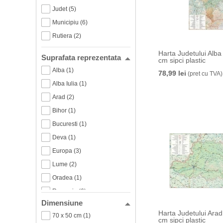
Judet (5)
Municipiu (6)
Rutiera (2)
Harta Judetului Alba
Suprafata reprezentata
cm sipci plastic
Alba (1)
78,99 lei
(pret cu TVA)
Alba Iulia (1)
Arad (2)
Bihor (1)
Bucuresti (1)
Deva (1)
Europa (3)
Lume (2)
Oradea (1)
Romania (6)
Dimensiune
Sibiu (2)
Harta Judetului Arad
70 x 50 cm (1)
Timis (1)
cm sipci plastic