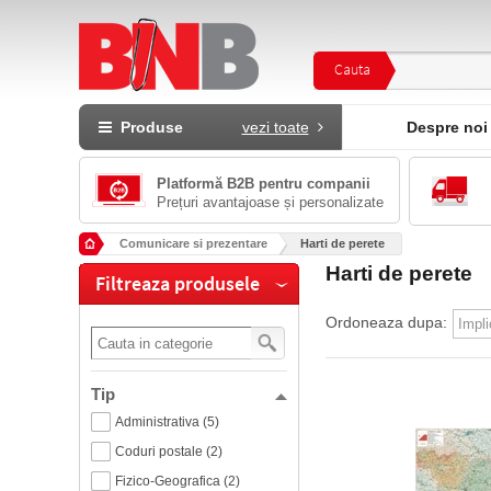
Cauta
Produse
vezi toate
Despre noi
Platformă B2B pentru companii
Prețuri avantajoase și personalizate
Comunicare si prezentare
Harti de perete
Harti de perete
Filtreaza produsele
Ordoneaza dupa:
Tip
Administrativa (5)
Coduri postale (2)
Fizico-Geografica (2)