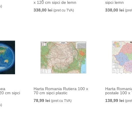
x 120 cm sipci de lemn
sipci lemn
A)
338,00 lei
338,00 lei
(pret cu TVA)
(pre
mea
Harta Romania Rutiera 100 x
Harta Romania
0 cm sipci
70 cm sipci plastic
postale 100 x
78,99 lei
138,99 lei
(pret cu TVA)
(pre
A)