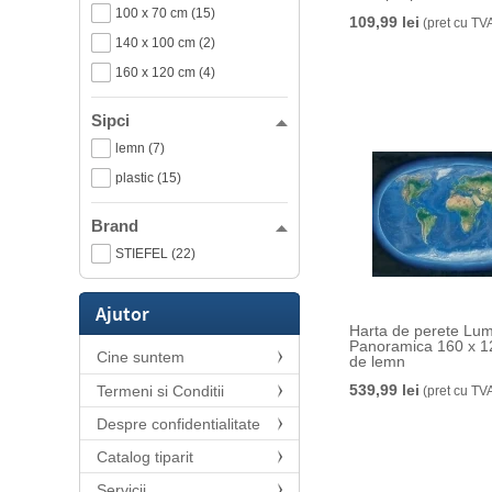
100 x 70 cm (15)
109,99 lei
(pret cu TV
140 x 100 cm (2)
160 x 120 cm (4)
Sipci
lemn (7)
plastic (15)
Brand
STIEFEL (22)
Ajutor
Harta de perete Lu
Panoramica 160 x 12
Cine suntem
de lemn
539,99 lei
Termeni si Conditii
(pret cu TV
Despre confidentialitate
Catalog tiparit
Servicii