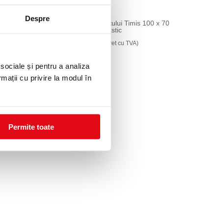
Despre
iului Oradea BH
Harta Judetului Timis 100 x 70
pci de plastic
cm sipci plastic
78,99 lei
cu TVA)
(pret cu TVA)
 sociale și pentru a analiza
rmații cu privire la modul în
Permite toate