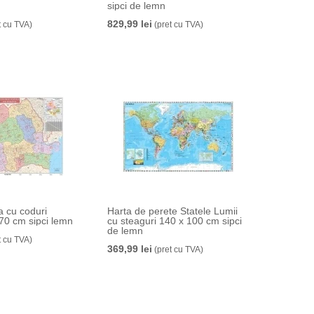
sipci de lemn
829,99 lei
t cu TVA)
(pret cu TVA)
 cu coduri
Harta de perete Statele Lumii
 70 cm sipci lemn
cu steaguri 140 x 100 cm sipci
de lemn
t cu TVA)
369,99 lei
(pret cu TVA)