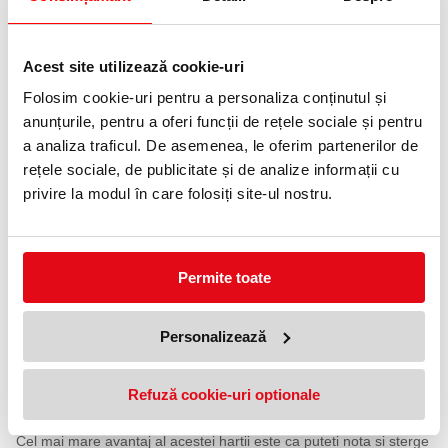
Livrare gratuita
Telefon:
Acest site utilizează cookie-uri
0372 552 601
Folosim cookie-uri pentru a personaliza conținutul și
anunțurile, pentru a oferi funcții de rețele sociale și pentru
Adauga in wishlist
a analiza traficul. De asemenea, le oferim partenerilor de
Dimensiune aproximativa: 160 x 120 cm
rețele sociale, de publicitate și de analize informații cu
Laminare: folie pe ambele parti
privire la modul în care folosiți site-ul nostru.
Sipci: sipci de lemn cu agatatoare
Imaginea hartii este cu titlu de prezentare. Harta care se livreaza
poate diferi datorita actualizarilor constante pe care le facem la
harta.
Permite toate
Administrarea teritoriala a Romaniei se regaseste foarte bine
evidentiata in Harta Romania Administrativa.
Personalizează
Fiecare judet al tarii este colorat in mod diferit, cuprinde resedinta
de judet precum si cele mai importante localitati din acesta.
Harta este recomandata celor ce necesita o imagine clara de
Refuză cookie-uri optionale
impartire a tarii.
Cel mai mare avantaj al acestei hartii este ca puteti nota si sterge