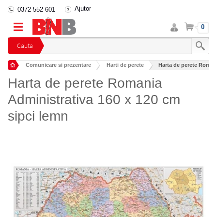
Ajutor
0372 552 601
Intra
Cos
0
in
cont
Cauta
Comunicare si prezentare
Harti de perete
Harta de perete Romani
Harta de perete Romania
Administrativa 160 x 120 cm
sipci lemn