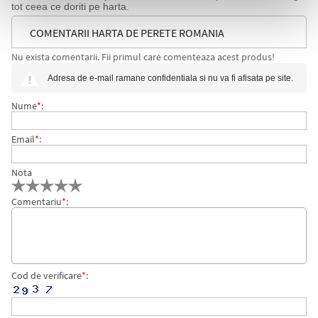
tot ceea ce doriti pe harta.
COMENTARII HARTA DE PERETE ROMANIA
Nu exista comentarii. Fii primul care comenteaza acest produs!
ADMINISTRATIVA 160 X 120 CM SIPCI LEMN
Adresa de e-mail ramane confidentiala si nu va fi afisata pe site.
Nume
*
:
Email
*
:
Nota
Comentariu
*
:
Cod de verificare
*
: