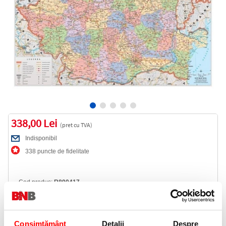
338,00 Lei
(pret cu TVA)
Indisponibil
338 puncte de fidelitate
Cod produs:
R890417
Anunta-ma cand revine in stoc
Consimțământ
Detalii
Despre