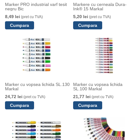
Marker PRO industrial varf tesit
Markere cu cerneala Dura-
negru Bic
Ink® 15 Markal
8,49 lei
5,20 lei
(pret cu TVA)
(pret cu TVA)
Marker cu vopsea lichida SL.130
Marker cu vopsea lichida
Markal
SL.100 Markal
24,72 lei
21,77 lei
(pret cu TVA)
(pret cu TVA)