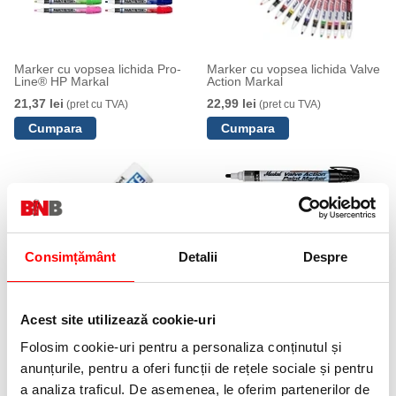
Marker cu vopsea lichida Pro-
Marker cu vopsea lichida Valve
Line® HP Markal
Action Markal
21,37 lei
22,99 lei
(pret cu TVA)
(pret cu TVA)
Consimțământ
Detalii
Despre
Marker White 100W Pentel
Marker cu vopsea lichida
Certified Valve Action Markal
Acest site utilizează cookie-uri
Precomanda
32,73 lei
(pret cu TVA)
Folosim cookie-uri pentru a personaliza conținutul și
Anunta-ma cand revine in stoc
anunțurile, pentru a oferi funcții de rețele sociale și pentru
a analiza traficul. De asemenea, le oferim partenerilor de
NOUTATI