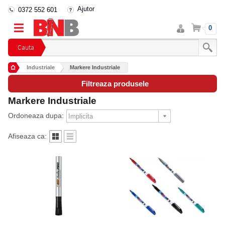
Ajutor
0372 552 601
Intra
Cos
0
in
cont
Cauta
Industriale
Markere Industriale
Filtreaza produsele
Markere Industriale
Ordoneaza dupa:
Afiseaza ca: