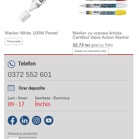
Marker White 100W Pentel
Marker cu vopsea lichida
Certified Valve Action Markal
Precomanda
32,73 lei
(pret cu TVA)
Anunta-ma cand revine in stoc
Telefon
0372 552 601
Orar depozite
Luni - Vineri
Sambata - Duminica
09 - 17
Închis
Afiseaza preturile: