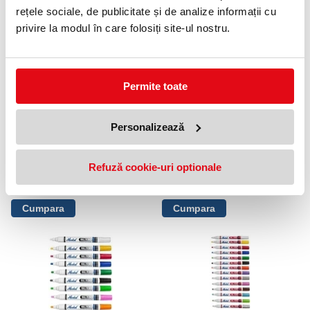
rețele sociale, de publicitate și de analize informații cu
OFERTE
privire la modul în care folosiți site-ul nostru.
Permite toate
Personalizează
Marker PRO industrial varf tesit
Markere cu cerneala Dura-
Refuză cookie-uri optionale
negru Bic
Ink® 15 Markal
8,49 lei
5,20 lei
(pret cu TVA)
(pret cu TVA)