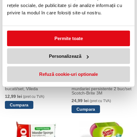
Burete vase inox, spiralat 1 buc,
Spira metalica din otel
rețele sociale, de publicitate și de analize informații cu
Glitzi Vileda
inoxidabil, 3 buc/ pachet,
Scotch-Brite 3M
privire la modul în care folosiți site-ul nostru.
9,99 lei
(pret cu TVA)
11,99 lei
(pret cu TVA)
Permite toate
Personalizează
Refuză cookie-uri optionale
Burete de vase, rainbow, 10
Burete pentru curatarea
bucati/set, Vileda
murdariei persistente 2 buc/set
Scotch-Brite 3M
12,99 lei
(pret cu TVA)
24,99 lei
(pret cu TVA)