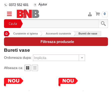
Ajutor
0372 552 601
Intra
Cos
0
in
cont
Cauta
Curatenie si igiena
Accesorii curatenie
Bureti de vase
Filtreaza produsele
Bureti vase
Ordoneaza dupa:
Afiseaza ca: