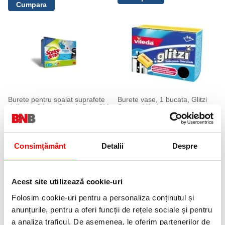
Burete pentru spalat suprafete
Burete vase, 1 bucata, Glitzi
delicate, 2 buc, Scotch-Brite 3M
Strong, Vileda
22,99 lei
5,99 lei
(pret cu TVA)
(pret cu TVA)
Consimțământ
Detalii
Despre
Acest site utilizează cookie-uri
Folosim cookie-uri pentru a personaliza conținutul și
anunțurile, pentru a oferi funcții de rețele sociale și pentru
a analiza traficul. De asemenea, le oferim partenerilor de