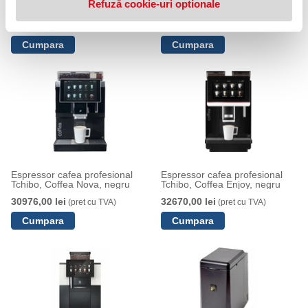
Refuză cookie-uri optionale
negru
Tchibo, Coffea Office, negru
3472,70 lei
5132,82 lei
(pret cu TVA)
(pret cu TVA)
Espressor cafea profesional
Espressor cafea profesional
Tchibo, Coffea Nova, negru
Tchibo, Coffea Enjoy, negru
30976,00 lei
32670,00 lei
(pret cu TVA)
(pret cu TVA)