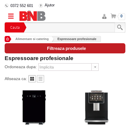
Ajutor
0372 552 601
Intra
Cos
0
in
cont
Cauta
Alimentare si catering
Espressoare profesionale
Filtreaza produsele
Espressoare profesionale
Ordoneaza dupa:
Afiseaza ca: