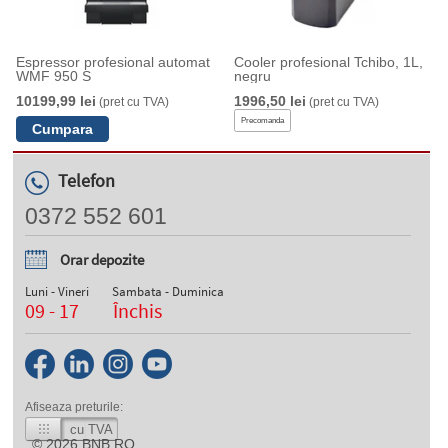
Espressor profesional automat
Cooler profesional Tchibo, 1L,
WMF 950 S
negru
10199,99 lei
1996,50 lei
(pret cu TVA)
(pret cu TVA)
Precomanda
Telefon
0372 552 601
Orar depozite
Luni - Vineri
Sambata - Duminica
09 - 17
Închis
Afiseaza preturile:
cu TVA
© 2026
BNB.RO