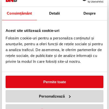
Consimțământ
Detalii
Despre
Espressor profesional automat
Cooler profesional Tchibo, 1L,
WMF 950 S
negru
10199,99 lei
1996,50 lei
(pret cu TVA)
(pret cu TVA)
Acest site utilizează cookie-uri
Precomanda
Folosim cookie-uri pentru a personaliza conținutul și
anunțurile, pentru a oferi funcții de rețele sociale și pentru
a analiza traficul. De asemenea, le oferim partenerilor de
NOUTATI
rețele sociale, de publicitate și de analize informații cu
OFERTE
privire la modul în care folosiți site-ul nostru.
Permite toate
Personalizează
Cooler profesional Tchibo, 4L,
Espressor cafea profesional