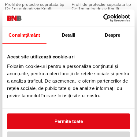
Profil de protectie suprafata tip
Profil de protectie suprafata tip
C+ 1m autoadeziv Knuffi
C+ 1m autoadeziv Knuffi
293,99 lei
293,99 lei
(pret cu TVA)
(pret cu TVA)
Consimțământ
Detalii
Despre
Acest site utilizează cookie-uri
Folosim cookie-uri pentru a personaliza conținutul și
anunțurile, pentru a oferi funcții de rețele sociale și pentru
a analiza traficul. De asemenea, le oferim partenerilor de
Profil de protectie margine tip E
Profil de protectie tip E 1m
5m autoadeziv, Knuffi
autoadeziv, Knuffi
rețele sociale, de publicitate și de analize informații cu
937,99 lei
189,99 lei
(pret cu TVA)
(pret cu TVA)
privire la modul în care folosiți site-ul nostru.
Permite toate