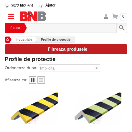
Ajutor
0372 552 601
Intra
Cos
0
in
cont
Cauta
Industriale
Profile de protectie
Filtreaza produsele
Profile de protectie
Ordoneaza dupa:
Afiseaza ca: