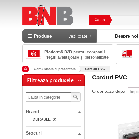
Cauta
Produse
vezi toate
Despre noi
Platformă B2B pentru companii
Prețuri avantajoase și personalizate
Comunicare si prezentare
Carduri PVC
Carduri PVC
Filtreaza produsele
Ordoneaza dupa:
Brand
DURABLE (6)
Stocuri