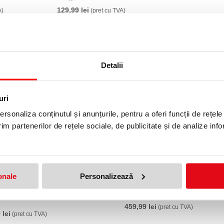
129,99 lei
A)
(pret cu TVA)
Detalii
uri
rsonaliza conținutul și anunțurile, pentru a oferi funcții de rețele
im partenerilor de rețele sociale, de publicitate și de analize info
onale
Personalizează
nta carduri DuraCard ID 300
Set printare color Duracard Du
459,99 lei
(pret cu TVA)
 lei
(pret cu TVA)