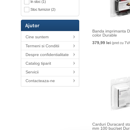
In stoc (1)
Stoc furnizor (2)
Ajutor
Banda imprimanta D
color Durable
Cine suntem
379,99 lei
(pret cu TV
Termeni si Conditii
Despre confidentialitate
Catalog tiparit
Servicii
Contacteaza-ne
Carduri Duracard st
mm 100 buc