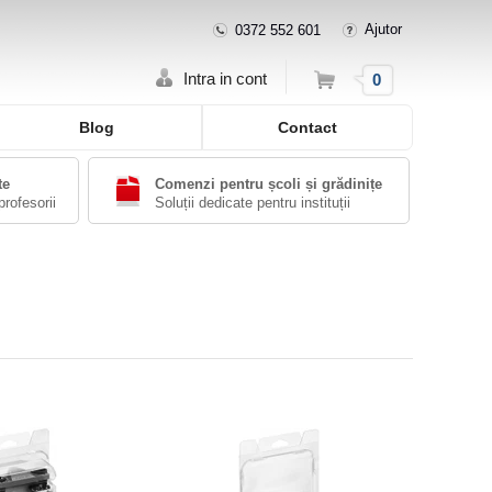
Ajutor
0372 552 601
Cos
Intra in cont
0
Blog
Contact
te
Comenzi pentru școli și grădinițe
profesorii
Soluții dedicate pentru instituții