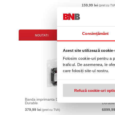
159,99 lei
(pret cu TV
Consimțământ
NOUTATI
OFERTE
Acest site utilizează cookie-
Folosim cookie-uri pentru a pe
traficul. De asemenea, le ofer
care folosiți site-ul nostru.
Refuză cookie-uri opti
Banda imprimanta Duracard color
Imprima
Durable
Durable
379,99 lei
6899,99
(pret cu TVA)