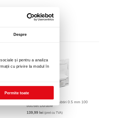
Despre
 sociale și pentru a analiza
rmații cu privire la modul în
Permite toate
rable
Carduri Duracard subtiri 0.5 mm 100
buc/set Durable
139,99 lei
(pret cu TVA)