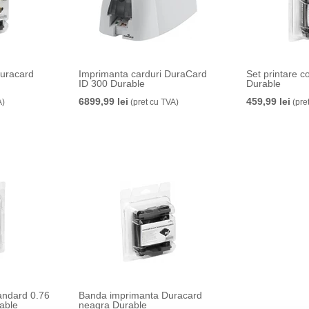
uracard
Imprimanta carduri DuraCard
Set printare c
ID 300 Durable
Durable
6899,99 lei
459,99 lei
A)
(pret cu TVA)
(pre
andard 0.76
Banda imprimanta Duracard
/set Durable
neagra Durable