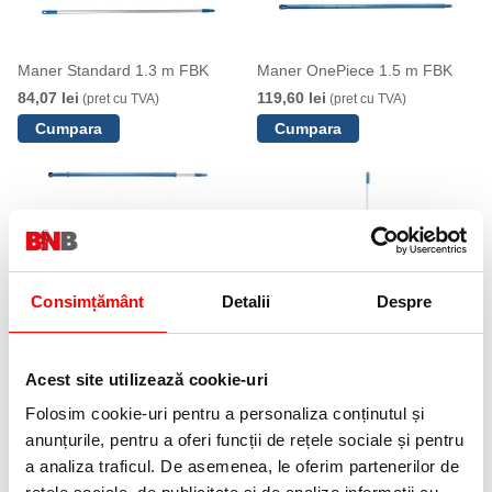
Maner Standard 1.3 m FBK
Maner OnePiece 1.5 m FBK
84,07 lei
119,60 lei
(pret cu TVA)
(pret cu TVA)
Consimțământ
Detalii
Despre
Maner ergonomic telescopic
Maner telescopic 2500-
FBK
4800mm, FBK
Acest site utilizează cookie-uri
197,30 lei
529,66 lei
(pret cu TVA)
(pret cu TVA)
Anunta-ma cand revine in stoc
Folosim cookie-uri pentru a personaliza conținutul și
anunțurile, pentru a oferi funcții de rețele sociale și pentru
a analiza traficul. De asemenea, le oferim partenerilor de
NOUTATI