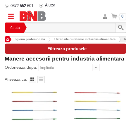
Ajutor
0372 552 601
Intra
Cos
0
in
cont
Cauta
Igiena profesionala
Ustensile curatenie industria alimentara
Mane
Filtreaza produsele
Manere accesorii pentru industria alimentara
Ordoneaza dupa:
Afiseaza ca: