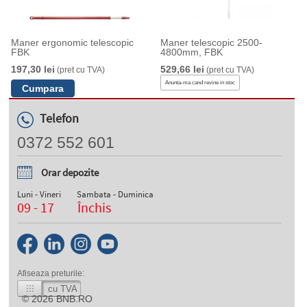
Maner ergonomic telescopic
Maner telescopic 2500-
FBK
4800mm, FBK
197,30 lei
529,66 lei
(pret cu TVA)
(pret cu TVA)
Anunta-ma cand revine in stoc
Telefon
0372 552 601
Orar depozite
Luni - Vineri
Sambata - Duminica
09 - 17
Închis
Afiseaza preturile:
cu TVA
© 2026
BNB.RO