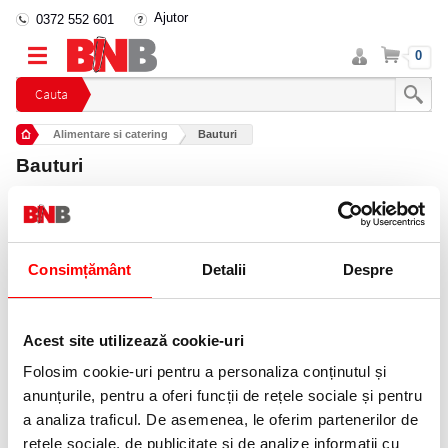
Ajutor
0372 552 601
Intra
Cos
0
in
cont
Cauta
Alimentare si catering
Bauturi
Bauturi
Nu au fost gasite produse in aceasta categorie!
Telefon
0372 552 601
Consimțământ
Detalii
Despre
Orar depozite
Luni - Vineri
Sambata - Duminica
Acest site utilizează cookie-uri
09 - 17
Închis
Folosim cookie-uri pentru a personaliza conținutul și
anunțurile, pentru a oferi funcții de rețele sociale și pentru
a analiza traficul. De asemenea, le oferim partenerilor de
rețele sociale, de publicitate și de analize informații cu