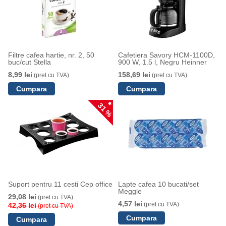
Filtre cafea hartie, nr. 2, 50
Cafetiera Savory HCM-1100D,
buc/cut Stella
900 W, 1.5 l, Negru Heinner
8,99 lei
158,69 lei
(pret cu TVA)
(pret cu TVA)
31 %
Suport pentru 11 cesti Cep office
Lapte cafea 10 bucati/set
Meggle
29,08 lei
(pret cu TVA)
4,57 lei
(pret cu TVA)
42,36 lei
(pret cu TVA)