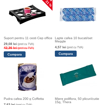
31 %
Suport pentru 11 cesti Cep office
Lapte cafea 10 bucati/set
Meggle
29,08 lei
(pret cu TVA)
4,57 lei
(pret cu TVA)
42,36 lei
(pret cu TVA)
Pudra cafea 200 g Coffetta
Miere poliflora, 50 plicuri/cutie
15g, Thera
7,63 lei
(pret cu TVA)