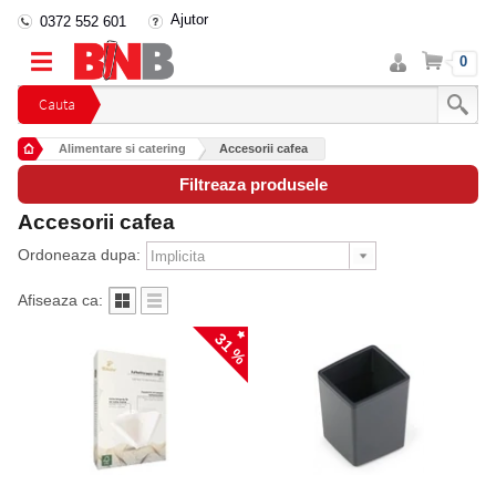
Ajutor
0372 552 601
Intra
Cos
0
in
cont
Cauta
Alimentare si catering
Accesorii cafea
Filtreaza produsele
Accesorii cafea
Ordoneaza dupa:
Afiseaza ca:
31 %