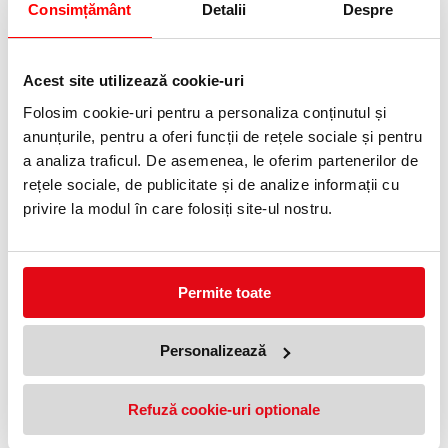
Consimțământ
Detalii
Despre
Indulcitor 650 tablete Clio,
Filtre de cafea, nr. 4, hartie
dietetic
alba, FSC Mix 80 buc/set
Tchibo
9,99 lei
(pret cu TVA)
Acest site utilizează cookie-uri
8,90 lei
(pret cu TVA)
Anunta-ma cand revine in stoc
Folosim cookie-uri pentru a personaliza conținutul și
Anunta-ma cand revine in stoc
anunțurile, pentru a oferi funcții de rețele sociale și pentru
a analiza traficul. De asemenea, le oferim partenerilor de
rețele sociale, de publicitate și de analize informații cu
privire la modul în care folosiți site-ul nostru.
Permite toate
Separator Coffee Point Durable
Suport Coffee Point Durable
89,99 lei
99,99 lei
(pret cu TVA)
(pret cu TVA)
Anunta-ma cand revine in stoc
Anunta-ma cand revine in stoc
Personalizează
Refuză cookie-uri optionale