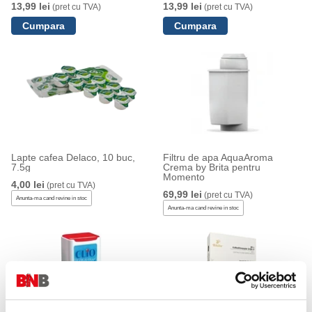
13,99 lei
13,99 lei
(pret cu TVA)
(pret cu TVA)
Lapte cafea Delaco, 10 buc,
Filtru de apa AquaAroma
7.5g
Crema by Brita pentru
Momento
4,00 lei
(pret cu TVA)
69,99 lei
(pret cu TVA)
Anunta-ma cand revine in stoc
Anunta-ma cand revine in stoc