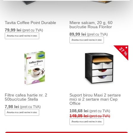
Tavita Coffee Point Durable
Miere salcam, 20 g, 60
buc/cutie Roua Florilor
79,99 lei
(pret cu TVA)
89,99 lei
(pret cu TVA)
Anunta-ma cand revine in stoc
Anunta-ma cand revine in stoc
27 %
Filtre cafea hartie nr. 2
Suport birou Maxi 2 sertare
50buc/cutie Stella
mici si 2 sertare mari Cep
Office
7,98 lei
(pret cu TVA)
108,68 lei
(pret cu TVA)
Anunta-ma cand revine in stoc
149,05 lei
(pret cu TVA)
Anunta-ma cand revine in stoc