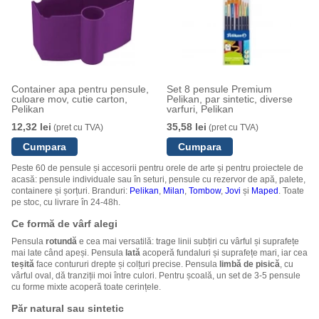
Container apa pentru pensule,
Set 8 pensule Premium
culoare mov, cutie carton,
Pelikan, par sintetic, diverse
Pelikan
varfuri, Pelikan
12,32 lei
35,58 lei
(pret cu TVA)
(pret cu TVA)
Peste 60 de pensule și accesorii pentru orele de arte și pentru proiectele de
acasă: pensule individuale sau în seturi, pensule cu rezervor de apă, palete,
containere și șorțuri. Branduri:
Pelikan
,
Milan
,
Tombow
,
Jovi
și
Maped
. Toate
pe stoc, cu livrare în 24-48h.
Ce formă de vârf alegi
Pensula
rotundă
e cea mai versatilă: trage linii subțiri cu vârful și suprafețe
mai late când apeși. Pensula
lată
acoperă fundaluri și suprafețe mari, iar cea
teșită
face contururi drepte și colțuri precise. Pensula
limbă de pisică
, cu
vârful oval, dă tranziții moi între culori. Pentru școală, un set de 3-5 pensule
cu forme mixte acoperă toate cerințele.
Păr natural sau sintetic