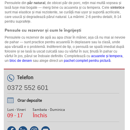
Pensulele din
păr natural
, de obicei păr de porc, rețin mai multă vopsea și
lasă tușe mai bogate — merg bine cu acuarela și cu tempera. Cele
sintetice
sunt mai elastice și mai rezistente, se curăță mai ușor și suportă acrilicele,
care usucă și degradează părul natural. La mărimi: 2-6 pentru detalii, 8-14
pentru suprafețe.
Pensule cu rezervor și cum le îngrijești
Pensulele cu rezervor de apă au apa chiar în mâner, așa că nu mai ai nevoie
de pahar — sunt practice pentru acuarelă în deplasare sau la clasă, unde
apa vărsată e o problemă. Indiferent de tip, o pensulă se spală imediat după
folosire și se lasă la uscat culcată sau cu vârful în sus; ținută în pahar cu
vârful în jos, părul se îndoaie definitiv. Completează cu
acuarele și tempera
,
un
bloc de desen
sau alege direct un
pachet complet pentru pictură
.
Telefon
0372 552 601
Orar depozite
Luni - Vineri
Sambata - Duminica
09 - 17
Închis