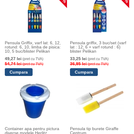
Pensula Griffix, varf lat: 6, 12,
Pensula griffix, 3 buc/set (varf
rotund: 6, 10, limba de pisica:
lat : 12; 6 + varf rotund : 6)
10, 5 buc/blister Pelikan
blister Pelikan
49,27 lei
33,25 lei
(pret cu TVA)
(pret cu TVA)
54,74 lei
36,95 lei
(pret cu TVA)
(pret cu TVA)
Container apa pentru pictura
Pensula tip burete Giraffe
diverse modele Herlitz
Centrum