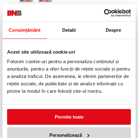
Container apa pentru Pictura cu
Pahar plastic pentru pictura cu
2 compartimente
suport pensule
4,49 lei
3,49 lei
(pret cu TVA)
(pret cu TVA)
Consimțământ
Detalii
Despre
Acest site utilizează cookie-uri
Folosim cookie-uri pentru a personaliza conținutul și
anunțurile, pentru a oferi funcții de rețele sociale și pentru
a analiza traficul. De asemenea, le oferim partenerilor de
rețele sociale, de publicitate și de analize informații cu
privire la modul în care folosiți site-ul nostru.
Pensula Starter 5 buc/set
Pensule seria 613F, din par de
Pelikan
porc, marimea 4 + 10, blister
Pelikan
13,69 lei
(pret cu TVA)
8,35 lei
(pret cu TVA)
Permite toate
Personalizează