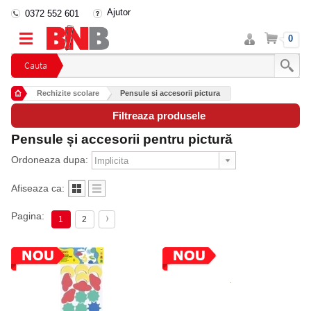
Ajutor
0372 552 601
Intra
Cos
0
in
cont
Cauta
Rechizite scolare
Pensule si accesorii pictura
Filtreaza produsele
Pensule și accesorii pentru pictură
Ordoneaza dupa:
Afiseaza ca:
Pagina:
1
2