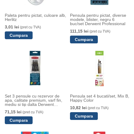
Paleta pentru pictat, culoare alb,
Pensula pentru pictat, diverse
Herlitz
modele, blister, negru 6
buc/set Derwent Professional
3,01 lei
(pret cu TVA)
111,15 lei
(pret cu TVA)
Set 3 pensule cu rezervor de
Pensula set 4 bucati/set, Mix B,
apa, calitate premium, varf fin,
Happy Color
mediu si tip dalta Derwent
10,82 lei
(pret cu TVA)
Professional
71,15 lei
(pret cu TVA)