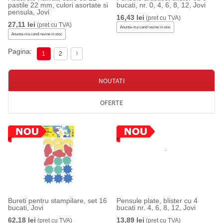
pastile 22 mm, culori asortate si
bucati, nr. 0, 4, 6, 8, 12, Jovi
pensula, Jovi
16,43 lei
(pret cu TVA)
27,11 lei
(pret cu TVA)
Anunta-ma cand revine in stoc
Anunta-ma cand revine in stoc
Pagina:
1
2
NOUTATI
OFERTE
Bureti pentru stampilare, set 16
Pensule plate, blister cu 4
bucati, Jovi
bucati nr. 4, 6, 8, 12, Jovi
62,18 lei
13,89 lei
(pret cu TVA)
(pret cu TVA)