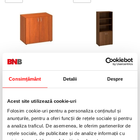
Dulap cu inaltime mica Alfa 500,
Dulap inalt Alfa 500, 178 x 80 x
73,5 x 80 x 47 cm, cu usi, model
47 cm, cu nisa si usi, model
cires
nuc
1159,09 lei
2311,83 lei
(pret cu TVA)
(pret cu TVA)
Consimțământ
Detalii
Despre
Precomanda
Precomanda
Acest site utilizează cookie-uri
Folosim cookie-uri pentru a personaliza conținutul și
anunțurile, pentru a oferi funcții de rețele sociale și pentru
a analiza traficul. De asemenea, le oferim partenerilor de
rețele sociale, de publicitate și de analize informații cu
Dulap inalt de vestiar Alfa 500,
Dulap inalt Alfa 500, 178 x 80 x