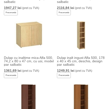
salbatic
salbatic
1947,27 lei
2116,84 lei
(pret cu TVA)
(pret cu TVA)
Precomanda
Precomanda
Dulap cu inaltime mica Alfa 500,
Dulap inalt ingust Alfa 500, 178
74,2 x 80 x 47 cm, cu usi, model
x 40 x 45 cm, deschis, design
par salbatic
par salbatic
1361,69 lei
1249,91 lei
(pret cu TVA)
(pret cu TVA)
Precomanda
Precomanda