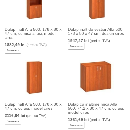
Dulap inalt Alfa 500, 178 x 80 x
Dulap inalt de vestiar Alfa 500,
47 cm, cu nisa si usi, model
178 x 80 x 47 cm, design cires
cires
1947,27 lei
(pret cu TVA)
1882,49 lei
(pret cu TVA)
Precomanda
Precomanda
Dulap inalt Alfa 500, 178 x 80 x
Dulap cu inaltime mica Alfa
47 cm, cu usi, model cires
500, 74,2 x 80 x 47 cm, cu usi,
model cires
2116,84 lei
(pret cu TVA)
1361,69 lei
(pret cu TVA)
Precomanda
Precomanda