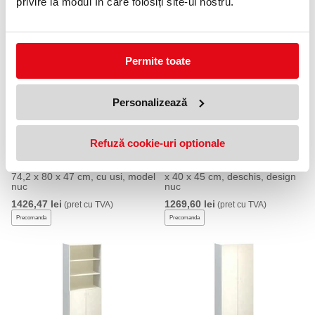
privire la modul în care folosiți site-ul nostru.
178 x 80 x 47 cm, design nuc
47 cm, cu usi, model nuc
2181,63 lei
2637,64 lei
(pret cu TVA)
(pret cu TVA)
Precomanda
Precomanda
Permite toate
Personalizează
Refuză cookie-uri optionale
Dulap cu inaltime mica Alfa 500,
Dulap inalt ingust Alfa 500, 178
74,2 x 80 x 47 cm, cu usi, model
x 40 x 45 cm, deschis, design
nuc
nuc
1426,47 lei
1269,60 lei
(pret cu TVA)
(pret cu TVA)
Precomanda
Precomanda