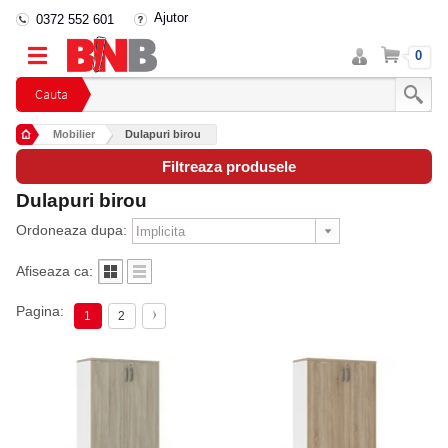
Ajutor
0372 552 601
Intra
Cos
0
in
cont
Cauta
Mobilier
Dulapuri birou
Filtreaza produsele
Dulapuri birou
Ordoneaza dupa:
Afiseaza ca:
Pagina:
1
2